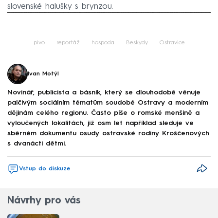
slovenské halušky s brynzou.
Failed to fetch
pivo
reportáž
hospoda
Beskydy
Ostravice
Ivan Motýl
Novinář, publicista a básník, který se dlouhodobě věnuje
palčivým sociálním tématům soudobé Ostravy a moderním
dějinám celého regionu. Často píše o romské menšině a
vyloučených lokalitách, již osm let například sleduje ve
sběrném dokumentu osudy ostravské rodiny Kroščenových
s dvanácti dětmi.
Vstup do diskuze
Návrhy pro vás