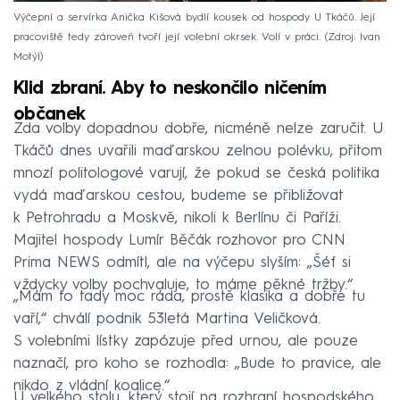
Výčepní a servírka Anička Kišová bydlí kousek od hospody U Tkáčů. Její
pracoviště tedy zároveň tvoří její volební okrsek. Volí v práci.
Zdroj: Ivan
Motýl
Klid zbraní. Aby to neskončilo ničením
občanek
Zda volby dopadnou dobře, nicméně nelze zaručit. U
Tkáčů dnes uvařili maďarskou zelnou polévku, přitom
mnozí politologové varují, že pokud se česká politika
vydá maďarskou cestou, budeme se přibližovat
k Petrohradu a Moskvě, nikoli k Berlínu či Paříži.
Majitel hospody Lumír Běčák rozhovor pro CNN
Prima NEWS odmítl, ale na výčepu slyším: „Šéf si
vždycky volby pochvaluje, to máme pěkné tržby.“
„Mám to tady moc ráda, prostě klasika a dobře tu
vaří,“ chválí podnik 53letá Martina Veličková.
S volebními lístky zapózuje před urnou, ale pouze
naznačí, pro koho se rozhodla: „Bude to pravice, ale
nikdo z vládní koalice.“
U velkého stolu, který stojí na rozhraní hospodského