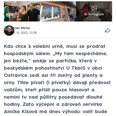
10 fotografií
Ivan Motýl
3. říj 2025, 22:38
Kdo chce k volební urně, musí se prodrat
hospodským sálem. „My tam nespěcháme,
jen běžte,“ směje se partička, která v
beskydském pohostinství U Tkáčů v obci
Ostravice sedí asi tři metry od plenty a
urny. Tihle pivaři (i pivařky) dávají přednost
voličům, kteří přišli pouze hlasovat a
nemíní tu nad půllitry posedávat dlouhé
hodiny. Zato výčepní a zároveň servírka
Anička Kišová má dnes výhodu: volit bude