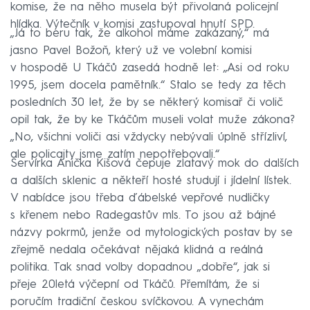
komise, že na něho musela být přivolaná policejní
hlídka. Výtečník v komisi zastupoval hnutí SPD.
„Já to beru tak, že alkohol máme zakázaný,“ má
jasno Pavel Božoň, který už ve volební komisi
v hospodě U Tkáčů zasedá hodně let: „Asi od roku
1995, jsem docela pamětník.“ Stalo se tedy za těch
posledních 30 let, že by se některý komisař či volič
opil tak, že by ke Tkáčům museli volat muže zákona?
„No, všichni voliči asi vždycky nebývali úplně střízliví,
ale policajty jsme zatím nepotřebovali.“
Servírka Anička Kišová čepuje zlatavý mok do dalších
a dalších sklenic a někteří hosté studují i jídelní lístek.
V nabídce jsou třeba ďábelské vepřové nudličky
s křenem nebo Radegastův mls. To jsou až bájné
názvy pokrmů, jenže od mytologických postav by se
zřejmě nedala očekávat nějaká klidná a reálná
politika. Tak snad volby dopadnou „dobře“, jak si
přeje 20letá výčepní od Tkáčů. Přemítám, že si
poručím tradiční českou svíčkovou. A vynechám