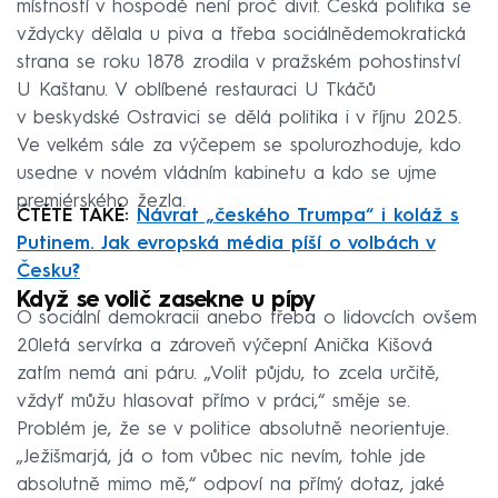
místností v hospodě není proč divit. Česká politika se
vždycky dělala u piva a třeba sociálnědemokratická
strana se roku 1878 zrodila v pražském pohostinství
U Kaštanu. V oblíbené restauraci U Tkáčů
v beskydské Ostravici se dělá politika i v říjnu 2025.
Ve velkém sále za výčepem se spolurozhoduje, kdo
usedne v novém vládním kabinetu a kdo se ujme
premiérského žezla.
ČTĚTE TAKÉ:
Návrat „českého Trumpa“ i koláž s
Putinem. Jak evropská média píší o volbách v
Česku?
Když se volič zasekne u pípy
O sociální demokracii anebo třeba o lidovcích ovšem
20letá servírka a zároveň výčepní Anička Kišová
zatím nemá ani páru. „Volit půjdu, to zcela určitě,
vždyť můžu hlasovat přímo v práci,“ směje se.
Problém je, že se v politice absolutně neorientuje.
„Ježišmarjá, já o tom vůbec nic nevím, tohle jde
absolutně mimo mě,“ odpoví na přímý dotaz, jaké