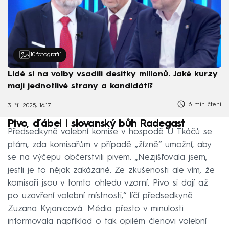
10
fotografií
Lidé si na volby vsadili desítky milionů. Jaké kurzy
mají jednotlivé strany a kandidáti?
6 min čtení
3. říj 2025, 16:17
Pivo, ďábel i slovanský bůh Radegast
Předsedkyně volební komise v hospodě U Tkáčů se
ptám, zda komisařům v případě „žízně“ umožní, aby
se na výčepu občerstvili pivem. „Nezjišťovala jsem,
jestli je to nějak zakázané. Ze zkušenosti ale vím, že
komisaři jsou v tomto ohledu vzorní. Pivo si dají až
po uzavření volební místnosti,“ líčí předsedkyně
Zuzana Kyjanicová. Média přesto v minulosti
informovala například o tak opilém členovi volební