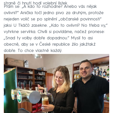
straně či hnutí hodí volební lístek.
Ptám se: „A kdo to rozhodne? Anebo vás nějak
ovlivní?“ Anička točí jedno pivo za druhým, protože
nejeden volič se po splnění „občanské povinnosti“
jaksi U Tkáčů zasekne. „Kdo to ovlivní? No třeba vy,“
vyhrkne servírka. Chvíli si povídáme, načež pronese:
„Snad ty volby dobře dopadnou.“ Myslí to asi
obecně, aby se v České republice žilo jakžtakž
dobře. To chce vlastně každý.