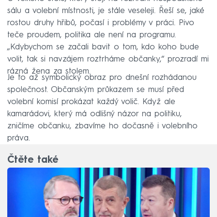
sálu a volební místnosti, je stále veseleji. Řeší se, jaké
rostou druhy hřibů, počasí i problémy v práci. Pivo
teče proudem, politika ale není na programu.
„Kdybychom se začali bavit o tom, kdo koho bude
volit, tak si navzájem roztrháme občanky,“ prozradí mi
rázná žena za stolem.
Je to až symbolický obraz pro dnešní rozhádanou
společnost. Občanským průkazem se musí před
volební komisí prokázat každý volič. Když ale
kamarádovi, který má odlišný názor na politiku,
zničíme občanku, zbavíme ho dočasně i volebního
práva.
Čtěte také