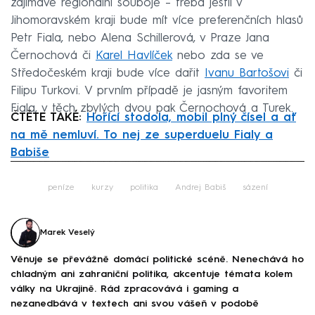
zajímavé regionální souboje – třeba jestli v
Jihomoravském kraji bude mít více preferenčních hlasů
Petr Fiala, nebo Alena Schillerová, v Praze Jana
Černochová či
Karel Havlíček
nebo zda se ve
Středočeském kraji bude více dařit
Ivanu Bartošovi
či
Filipu Turkovi. V prvním případě je jasným favoritem
Fiala, v těch zbylých dvou pak Černochová a Turek.
ČTĚTE TAKÉ:
Hořící stodola, mobil plný čísel a ať
na mě nemluví. To nej ze superduelu Fialy a
Babiše
Failed to fetch
peníze
kurzy
politika
Andrej Babiš
sázení
Marek Veselý
Věnuje se převážně domácí politické scéně. Nenechává ho
chladným ani zahraniční politika, akcentuje témata kolem
války na Ukrajině. Rád zpracovává i gaming a
nezanedbává v textech ani svou vášeň v podobě