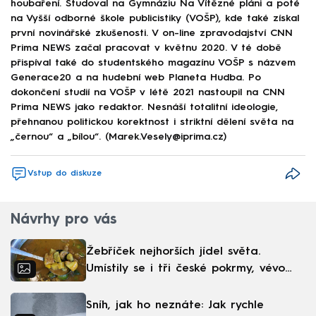
houbaření. Studoval na Gymnáziu Na Vítězné pláni a poté
na Vyšší odborné škole publicistiky (VOŠP), kde také získal
první novinářské zkušenosti. V on-line zpravodajství CNN
Prima NEWS začal pracovat v květnu 2020. V té době
přispíval také do studentského magazínu VOŠP s názvem
Generace20 a na hudební web Planeta Hudba. Po
dokončení studií na VOŠP v létě 2021 nastoupil na CNN
Prima NEWS jako redaktor. Nesnáší totalitní ideologie,
přehnanou politickou korektnost i striktní dělení světa na
„černou“ a „bílou“. (Marek.Vesely@iprima.cz)
Vstup do diskuze
Návrhy pro vás
Žebříček nejhorších jídel světa.
Umístily se i tři české pokrmy, vévodí
skandinávská kuchyně
Sníh, jak ho neznáte: Jak rychle