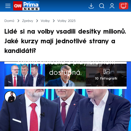
Domů
Zprávy
Volby
Volby 2025
Lidé si na volby vsadili desítky milionů.
Jaké kurzy mají jednotlivé strany a
kandidáti?
Žádná položka z playlistu není
dostupná.
10 fotografií
Marek Veselý
3. říj 2025, 16:17
Během pátku a soboty mohou lidé ve
sněmovních volbách rozhodnout o dalším