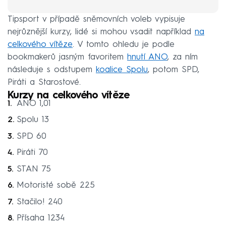
Tipsport v případě sněmovních voleb vypisuje
nejrůznější kurzy, lidé si mohou vsadit například
na
celkového vítěze
. V tomto ohledu je podle
bookmakerů jasným favoritem
hnutí ANO
, za ním
následuje s odstupem
koalice Spolu
, potom SPD,
Piráti a Starostové.
Kurzy na celkového vítěze
ANO 1,01
Spolu 13
SPD 60
Piráti 70
STAN 75
Motoristé sobě 225
Stačilo! 240
Přísaha 1234