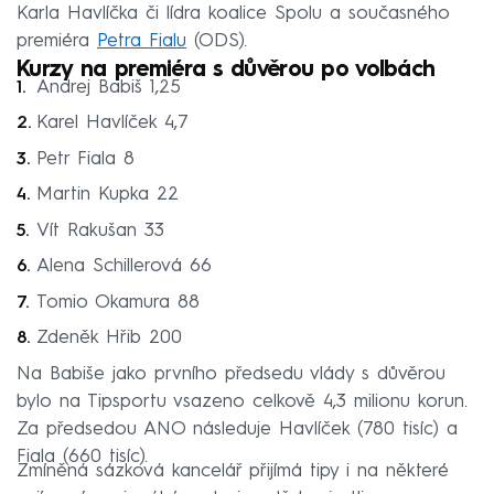
Karla Havlíčka či lídra koalice Spolu a současného
premiéra
Petra Fialu
(ODS).
Kurzy na premiéra s důvěrou po volbách
Andrej Babiš 1,25
Karel Havlíček 4,7
Petr Fiala 8
Martin Kupka 22
Vít Rakušan 33
Alena Schillerová 66
Tomio Okamura 88
Zdeněk Hřib 200
Na Babiše jako prvního předsedu vlády s důvěrou
bylo na Tipsportu vsazeno celkově 4,3 milionu korun.
Za předsedou ANO následuje Havlíček (780 tisíc) a
Fiala (660 tisíc).
Zmíněná sázková kancelář přijímá tipy i na některé