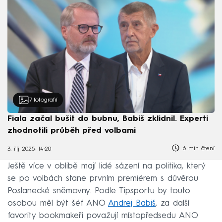
7
fotografií
Fiala začal bušit do bubnu, Babiš zklidnil. Experti
zhodnotili průběh před volbami
6 min čtení
3. říj 2025, 14:20
Ještě více v oblibě mají lidé sázení na politika, který
se po volbách stane prvním premiérem s důvěrou
Poslanecké sněmovny. Podle Tipsportu by touto
osobou měl být šéf ANO
Andrej Babiš
, za další
favority bookmakeři považují místopředsedu ANO