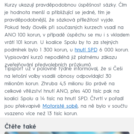
Kurzy ukazují pravděpodobnou úspěšnost sázky. Čím
je hodnota menší a přibližující se jedné, tím je
pravděpodobnější, že sázková příležitost vyjde.
Pokud tedy člověk při současných kurzech vsadí na
ANO 100 korun, v případě úspěchu se mu i s vkladem
vrátí 101 korun. U koalice Spolu by to za stejných
podmínek bylo 1 300 korun, u
hnutí SPD
6 000 korun.
Vypisování kurzů nepodléhá již platnému zákazu
zveřejňování předvolebních průzkumů.
Tipsport už v polovině týdne informoval, že si Češi
na letošní volby vsadili obnosy odpovídající 30
milionům korun. Zhruba 4,5 milionu šlo právě na
celkové vítězství hnutí ANO, přes 400 tisíc pak na
koalici Spolu a 14 tisíc na hnutí SPD. Čtvrtí v pořadí
jsou překvapivě
Motoristé sobě
, na ně bylo v součtu
vsazeno více než 13 tisíc korun.
Čtěte také