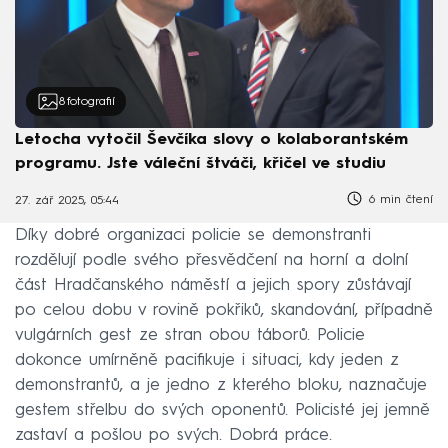
8
fotografií
Letocha vytočil Ševčíka slovy o kolaborantském
programu. Jste váleční štváči, křičel ve studiu
6 min čtení
27. zář 2025, 05:44
Díky dobré organizaci policie se demonstranti
rozdělují podle svého přesvědčení na horní a dolní
část Hradčanského náměstí a jejich spory zůstávají
po celou dobu v rovině pokřiků, skandování, případně
vulgárních gest ze stran obou táborů. Policie
dokonce umírněně pacifikuje i situaci, kdy jeden z
demonstrantů, a je jedno z kterého bloku, naznačuje
gestem střelbu do svých oponentů. Policisté jej jemně
zastaví a pošlou po svých. Dobrá práce.