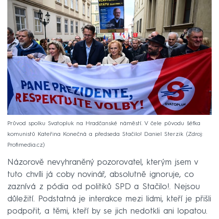
Průvod spolku Svatopluk na Hradčanské náměstí. V čele původu šéfka
komunistů Kateřina Konečná a předseda Stačilo! Daniel Sterzik
Zdroj:
Profimedia.cz
Názorově nevyhraněný pozorovatel, kterým jsem v
tuto chvíli já coby novinář, absolutně ignoruje, co
zaznívá z pódia od politiků SPD a Stačilo!. Nejsou
důležití. Podstatná je interakce mezi lidmi, kteří je přišli
podpořit, a těmi, kteří by se jich nedotkli ani lopatou.