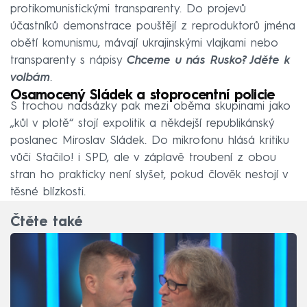
protikomunistickými transparenty. Do projevů
účastníků demonstrace pouštějí z reproduktorů jména
obětí komunismu, mávají ukrajinskými vlajkami nebo
transparenty s nápisy
Chceme u nás Rusko? Jděte k
volbám
.
Osamocený Sládek a stoprocentní policie
S trochou nadsázky pak mezi oběma skupinami jako
„kůl v plotě“ stojí expolitik a někdejší republikánský
poslanec Miroslav Sládek. Do mikrofonu hlásá kritiku
vůči Stačilo! i SPD, ale v záplavě troubení z obou
stran ho prakticky není slyšet, pokud člověk nestojí v
těsné blízkosti.
Čtěte také