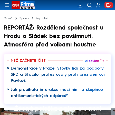
Domů
Zprávy
Reportáž
REPORTÁŽ: Rozdělená společnost u
Hradu a Sládek bez povšimnutí.
Atmosféra před volbami houstne
NEŽ ZAČNETE ČÍST
Demonstrace v Praze: Stovky lidí za podpory
SPD a Stačilo! protestovaly proti prezidentovi
Pavlovi.
Jak probíhala interakce mezi nimi a skupinou
antikomunistických odpůrců?
Žádná položka z playlistu není