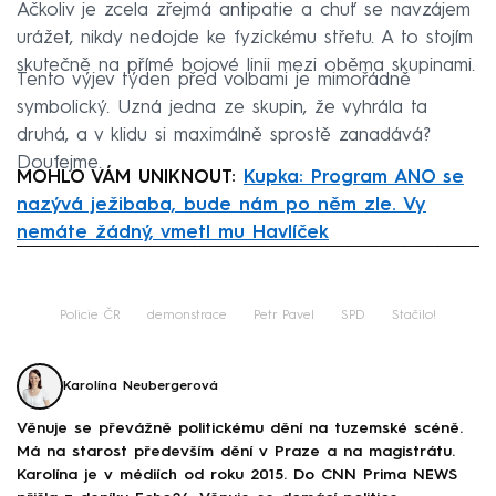
Ačkoliv je zcela zřejmá antipatie a chuť se navzájem
urážet, nikdy nedojde ke fyzickému střetu. A to stojím
skutečně na přímé bojové linii mezi oběma skupinami.
Tento výjev týden před volbami je mimořádně
symbolický. Uzná jedna ze skupin, že vyhrála ta
druhá, a v klidu si maximálně sprostě zanadává?
Doufejme.
MOHLO VÁM UNIKNOUT:
Kupka: Program ANO se
nazývá ježibaba, bude nám po něm zle. Vy
nemáte žádný, vmetl mu Havlíček
Failed to fetch
Policie ČR
demonstrace
Petr Pavel
SPD
Stačilo!
Karolína Neubergerová
Věnuje se převážně politickému dění na tuzemské scéně.
Má na starost především dění v Praze a na magistrátu.
Karolína je v médiích od roku 2015. Do CNN Prima NEWS