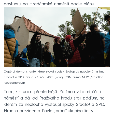
postupují na Hradčanské náměstí podle plánu.
Odpůrci demonstrantů, které svolal spolek Svatopluk napojený na hnutí
Stačilo! a SPD, Praha 27. září 2025
Zdroj: CNN Prima NEWS/Karolína
Neubergerová
Tam je situace přehlednější. Zatímco v horní části
náměstí a dál od Pražského hradu stojí pódium, na
kterém za nedlouho vystoupí špičky Stačilo! a SPD,
Hrad a prezidenta Pavla „brání“ skupina lidí s