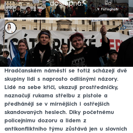
dostupná.
9 fotografií
Karolína Neubergerová
27. zář 2025, 17:54
Předvolební atmosféra v Česku houstne.
Dokresluje to i dění pod okny Pražského
hradu během sobotního odpoledne. Na
Hradčanském náměstí se totiž scházejí dvě
skupiny lidí s naprosto odlišnými názory.
Lidé na sebe křičí, ukazují prostředníčky,
naznačují rukama střelbu z pistole a
předhánějí se v mírnějších i ostřejších
skandovaných heslech. Díky početnému
policejnímu dozoru a lidem z
antikonfliktního týmu zůstává jen u slovních