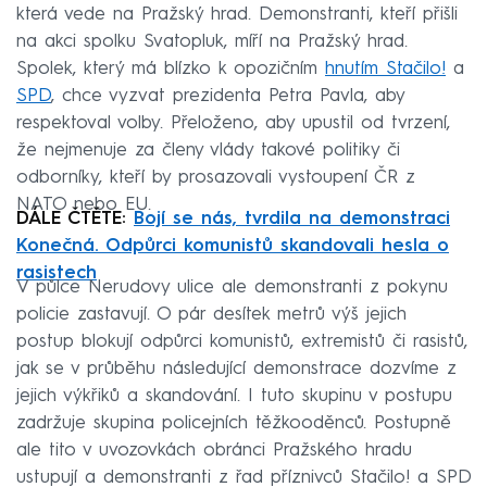
která vede na Pražský hrad. Demonstranti, kteří přišli
na akci spolku Svatopluk, míří na Pražský hrad.
Spolek, který má blízko k opozičním
hnutím Stačilo!
a
SPD
, chce vyzvat prezidenta Petra Pavla, aby
respektoval volby. Přeloženo, aby upustil od tvrzení,
že nejmenuje za členy vlády takové politiky či
odborníky, kteří by prosazovali vystoupení ČR z
NATO nebo EU.
DÁLE ČTĚTE:
Bojí se nás, tvrdila na demonstraci
Konečná. Odpůrci komunistů skandovali hesla o
rasistech
V půlce Nerudovy ulice ale demonstranti z pokynu
policie zastavují. O pár desítek metrů výš jejich
postup blokují odpůrci komunistů, extremistů či rasistů,
jak se v průběhu následující demonstrace dozvíme z
jejich výkřiků a skandování. I tuto skupinu v postupu
zadržuje skupina policejních těžkooděnců. Postupně
ale tito v uvozovkách obránci Pražského hradu
ustupují a demonstranti z řad příznivců Stačilo! a SPD