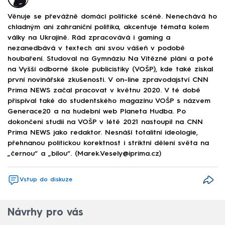
Věnuje se převážně domácí politické scéně. Nenechává ho
chladným ani zahraniční politika, akcentuje témata kolem
války na Ukrajině. Rád zpracovává i gaming a
nezanedbává v textech ani svou vášeň v podobě
houbaření. Studoval na Gymnáziu Na Vítězné pláni a poté
na Vyšší odborné škole publicistiky (VOŠP), kde také získal
první novinářské zkušenosti. V on-line zpravodajství CNN
Prima NEWS začal pracovat v květnu 2020. V té době
přispíval také do studentského magazínu VOŠP s názvem
Generace20 a na hudební web Planeta Hudba. Po
dokončení studií na VOŠP v létě 2021 nastoupil na CNN
Prima NEWS jako redaktor. Nesnáší totalitní ideologie,
přehnanou politickou korektnost i striktní dělení světa na
„černou“ a „bílou“. (Marek.Vesely@iprima.cz)
Vstup do diskuze
Návrhy pro vás