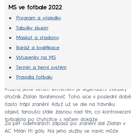
MS ve fotbale 2022
Program a výsledky
Tabulky skupin
Maskot a stadiony
Baráž a kvalifikace
Vstupenky na MS
Termín a herní systém
Pravidla fotbalu
Možná ještě větším extrémem je legendární švédský
útočník Zlatan Ibrahimovič. Toho sice v poslední době
často trápí zranění. Když už se ale na trávníku
objeví, fanoušci stále žasnou nad tím, co kontroverzní
fotbalista po čtyřicítce s míčem dokáže.
Za pět odehraných zápasů po zranění dal Zlatan v
AC Milán tři góly. Na jeho služby se navíc může