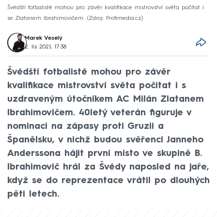
Švédští fotbalisté mohou pro závěr kvalifikace mistrovství světa počítat i
se Zlatanem Ibrahimovičem.
Zdroj: Profimedia.cz
Marek Veselý
2. lis 2021, 17:38
Švédští fotbalisté mohou pro závěr
kvalifikace mistrovství světa počítat i s
uzdraveným útočníkem AC Milán Zlatanem
Ibrahimovičem. 40letý veterán figuruje v
nominaci na zápasy proti Gruzii a
Španělsku, v nichž budou svěřenci Janneho
Anderssona hájit první místo ve skupině B.
Ibrahimovič hrál za Švédy naposled na jaře,
když se do reprezentace vrátil po dlouhých
pěti letech.