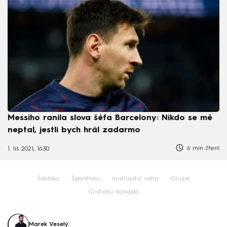
Messiho ranila slova šéfa Barcelony: Nikdo se mě
neptal, jestli bych hrál zadarmo
6 min čtení
1. lis 2021, 16:30
Švédsko
Španělsko
mistrovství světa
Gruzie
Cristiano Ronaldo
Marek Veselý