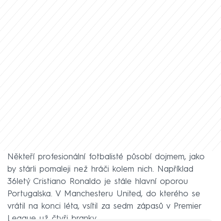
Někteří profesionální fotbalisté působí dojmem, jako
by stárli pomaleji než hráči kolem nich. Například
36letý Cristiano Ronaldo je stále hlavní oporou
Portugalska. V Manchesteru United, do kterého se
vrátil na konci léta, vsítil za sedm zápasů v Premier
League už čtyři branky.