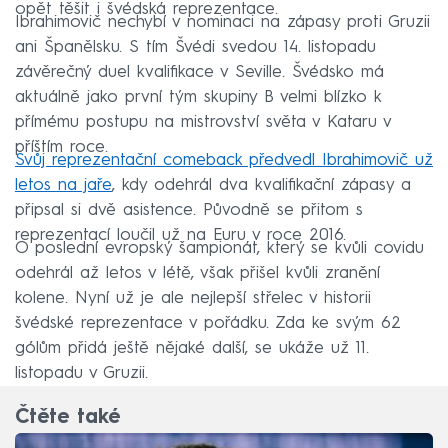
opět těšit i švédská reprezentace.
Ibrahimovič nechybí v nominaci na zápasy proti Gruzii
ani Španělsku. S tím Švédi svedou 14. listopadu
závěrečný duel kvalifikace v Seville. Švédsko má
aktuálně jako první tým skupiny B velmi blízko k
přímému postupu na mistrovství světa v Kataru v
příštím roce.
Svůj reprezentační comeback předvedl Ibrahimovič už
letos na jaře
, kdy odehrál dva kvalifikační zápasy a
připsal si dvě asistence. Původně se přitom s
reprezentací loučil už na Euru v roce 2016.
O poslední evropský šampionát, který se kvůli covidu
odehrál až letos v létě, však přišel kvůli zranění
kolene. Nyní už je ale nejlepší střelec v historii
švédské reprezentace v pořádku. Zda ke svým 62
gólům přidá ještě nějaké další, se ukáže už 11.
listopadu v Gruzii.
Čtěte také