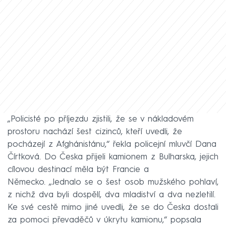
„Policisté po příjezdu zjistili, že se v nákladovém
prostoru nachází šest cizinců, kteří uvedli, že
pocházejí z Afghánistánu,“ řekla policejní mluvčí Dana
Čírtková. Do Česka přijeli kamionem z Bulharska, jejich
cílovou destinací měla být Francie a
Německo. „Jednalo se o šest osob mužského pohlaví,
z nichž dva byli dospělí, dva mladiství a dva nezletilí.
Ke své cestě mimo jiné uvedli, že se do Česka dostali
za pomoci převaděčů v úkrytu kamionu,“ popsala