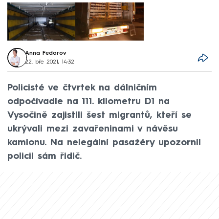
Anna Fedorov
22. bře 2021, 14:32
Policisté ve čtvrtek na dálničním
odpočívadle na 111. kilometru D1 na
Vysočině zajistili šest migrantů, kteří se
ukrývali mezi zavařeninami v návěsu
kamionu. Na nelegální pasažéry upozornil
policii sám řidič.