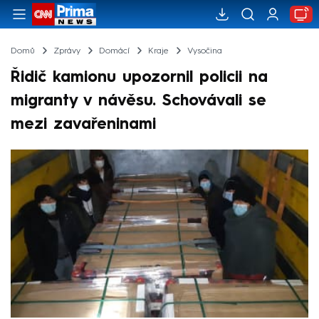
Domů
Zprávy
Domácí
Kraje
Vysočina
Řidič kamionu upozornil policii na
migranty v návěsu. Schovávali se
mezi zavařeninami