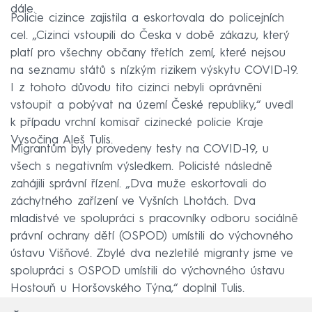
dále.
Policie cizince zajistila a eskortovala do policejních
cel. „Cizinci vstoupili do Česka v době zákazu, který
platí pro všechny občany třetích zemí, které nejsou
na seznamu států s nízkým rizikem výskytu COVID-19.
I z tohoto důvodu tito cizinci nebyli oprávněni
vstoupit a pobývat na území České republiky,“ uvedl
k případu vrchní komisař cizinecké policie Kraje
Vysočina Aleš Tulis.
Migrantům byly provedeny testy na COVID-19, u
všech s negativním výsledkem. Policisté následně
zahájili správní řízení. „Dva muže eskortovali do
záchytného zařízení ve Vyšních Lhotách. Dva
mladistvé ve spolupráci s pracovníky odboru sociálně
právní ochrany dětí (OSPOD) umístili do výchovného
ústavu Višňové. Zbylé dva nezletilé migranty jsme ve
spolupráci s OSPOD umístili do výchovného ústavu
Hostouň u Horšovského Týna,“ doplnil Tulis.