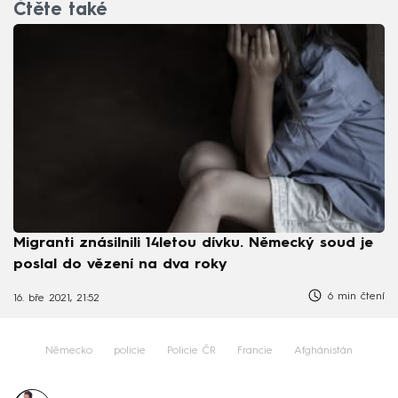
Čtěte také
Migranti znásilnili 14letou dívku. Německý soud je
poslal do vězení na dva roky
6 min čtení
16. bře 2021, 21:52
Německo
policie
Policie ČR
Francie
Afghánistán