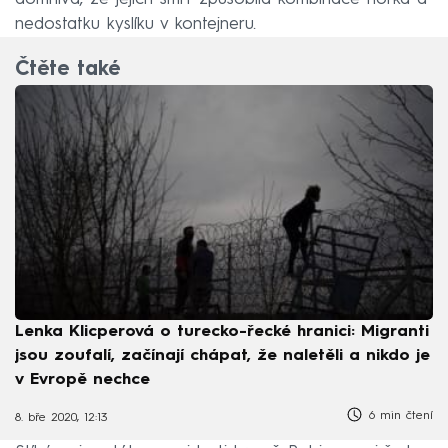
nedostatku kyslíku v kontejneru.
Čtěte také
Lenka Klicperová o turecko-řecké hranici: Migranti
jsou zoufalí, začínají chápat, že naletěli a nikdo je
v Evropě nechce
6 min čtení
8. bře 2020, 12:13