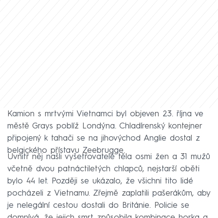
Kamion s mrtvými Vietnamci byl objeven 23. října ve
městě Grays poblíž Londýna. Chladírenský kontejner
připojený k tahači se na jihovýchod Anglie dostal z
belgického přístavu Zeebrugge.
Uvnitř něj našli vyšetřovatelé těla osmi žen a 31 mužů
včetně dvou patnáctiletých chlapců, nejstarší oběti
bylo 44 let. Později se ukázalo, že všichni tito lidé
pocházeli z Vietnamu. Zřejmě zaplatili pašerákům, aby
je nelegální cestou dostali do Británie. Policie se
domnívá, že jejich smrt způsobila kombinace horka a