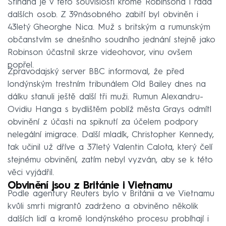
Stíhána je v této souvislosti kromě Robinsona i řada
dalších osob. Z 39násobného zabití byl obviněn i
43letý Gheorghe Nica. Muž s britským a rumunským
občanstvím se dnešního soudního jednání stejně jako
Robinson účastnil skrze videohovor, vinu ovšem
popřel.
Zpravodajský server BBC informoval, že před
londýnským trestním tribunálem Old Bailey dnes na
dálku stanuli ještě další tři muži. Rumun Alexandru-
Ovidiu Hanga s bydlištěm poblíž města Grays odmítl
obvinění z účasti na spiknutí za účelem podpory
nelegální imigrace. Další mladík, Christopher Kennedy,
tak učinil už dříve a 37letý Valentin Calota, který čelí
stejnému obvinění, zatím nebyl vyzván, aby se k této
věci vyjádřil.
Obvinění jsou z Británie i Vietnamu
Podle agentury Reuters bylo v Británii a ve Vietnamu
kvůli smrti migrantů zadrženo a obviněno několik
dalších lidí a kromě londýnského procesu probíhají i