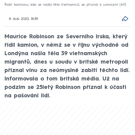
Řidič kamionu, kde se našla těla Vietnamců, se přiznal k usmrcení (AP)
8. dub 2020, 18:39
Maurice Robinson ze Severního Irska, který
řídil kamion, v němž se v říjnu východně od
Londýna našla těla 39 vietnamských
migrantů, dnes u soudu v britské metropoli
přiznal vinu za neúmyslné zabití těchto lidí.
Informovala o tom britská média. Už na
podzim se 25letý Robinson přiznal k účasti
na pašování lidí.