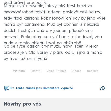
další právní procedury.
Média nyní neuvedla, jak vysoký trest hrozí za
mnohonásobné zabití ústřední postavě celé kauzy,
tedy řidiči kamionu Robinsonovi, ani kdy by jeho výše
mohla být oznámena. Muž byl obviněn z několika
dalších trestných činů a v jednom případě vinu
neuznal. Prokuratura se nyní bude rozhodovat, zda
bude v tomto ohledu trvat na obžalobě.
Co se týče dalších čtyř mužů, hlavní líčení v jejich
procesu je v Old Bailey v plánu od 5. října a mohlo
by trvat až osm týdnů.
Vietnam
Londýn
Velká Británie
Anglie
migrace
Pro tento článek jsou komentáře vypnuté
Návrhy pro vás