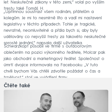
let. Neskutečné zákony v této zemi,“ volal po vyšším
trestu také Tomáš H.
„Upřímnou soustrast všem rodinám, přátelům a
kolegům. Je mi to nesmírně líto a vadí mi nastavení
legislativy v těchto případech. Tohle je tragické,
nevratné, neomluvitelné a přála bych si, aby byly
udělovány co nejvyšší tresty za takovéto neskutečné
sprosté jednání,“ napsala další uživatelka.
Schwarzkopf působil ve firmě s outdoorovým
oblečením na pozici výkonného ředitele, Molcar pak
jako obchodní a marketingový ředitel. Společnost o
úmrtí dvojice informovala na Facebooku. „V tuto
chvíli bychom Vás chtěli zdvořile požádat o čas a
trpělivost,“ stojí ve vyjádření firmy.
Čtěte také