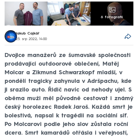
6 fotografií
Jakub Cajkář
25. srp 2022, 14:00
Dvojice manažerů ze šumavské společnosti
prodávající outdoorové oblečení, Matěj
Molcar a Zikmund Schwarzkopf mladší, v
pondělí tragicky zahynula v Adršpachu, kde
ji srazilo auto. Řidič navíc od nehody ujel. S
oběma muži měl původně cestovat i známý
český horolezec Radek Jaroš. Každá smrt je
bolestivá, napsal k tragédii na sociální síť.
Po Molcarovi podle jeho slov zůstala roční
dcera. Smrt kamarádů otřásla i veřejností,