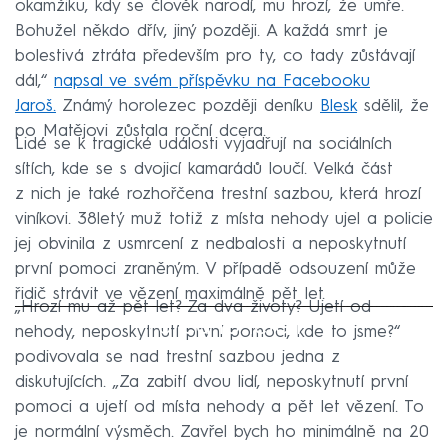
okamžiku, kdy se člověk narodí, mu hrozí, že umře.
Bohužel někdo dřív, jiný později. A každá smrt je
bolestivá ztráta především pro ty, co tady zůstávají
dál,“
napsal ve svém příspěvku na Facebooku
Jaroš.
Známý horolezec později deníku
Blesk
sdělil, že
po Matějovi zůstala roční dcera.
Lidé se k tragické události vyjadřují na sociálních
sítích, kde se s dvojicí kamarádů loučí. Velká část
z nich je také rozhořčena trestní sazbou, která hrozí
viníkovi. 38letý muž totiž z místa nehody ujel a policie
jej obvinila z usmrcení z nedbalosti a neposkytnutí
první pomoci zraněným. V případě odsouzení může
řidič strávit ve vězení maximálně pět let.
„Hrozí mu až pět let? Za dva životy? Ujetí od
Failed to fetch
nehody, neposkytnutí první pomoci, kde to jsme?“
podivovala se nad trestní sazbou jedna z
diskutujících. „Za zabití dvou lidí, neposkytnutí první
pomoci a ujetí od místa nehody a pět let vězení. To
je normální výsměch. Zavřel bych ho minimálně na 20