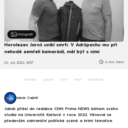
6
fotografií
Horolezec Jaroš unikl smrti. V Adršpachu mu při
nehodě zemřeli kamarádi, měl být s nimi
6 min čtení
24. srp 2022, 18:37
nehoda
policie
smrt
trest
horolezec
Jakub Cajkář
Jakub přišel do redakce CNN Prima NEWS během svého
studia na Univerzitě Karlově v roce 2022. Věnoval se
především zahraniční politické scéně a krimi tématice.