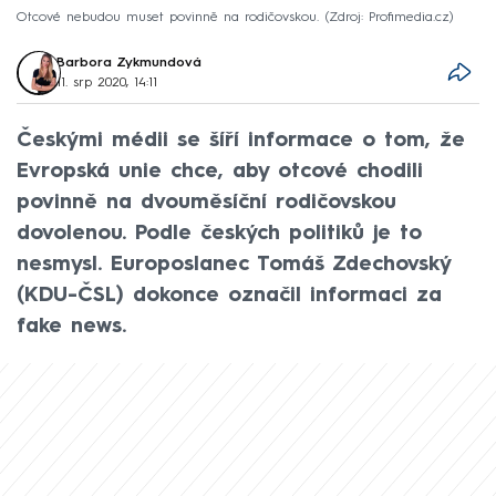
Otcové nebudou muset povinně na rodičovskou.
Zdroj: Profimedia.cz
Barbora Zykmundová
11. srp 2020, 14:11
Českými médii se šíří informace o tom, že
Evropská unie chce, aby otcové chodili
povinně na dvouměsíční rodičovskou
dovolenou. Podle českých politiků je to
nesmysl. Europoslanec Tomáš Zdechovský
(KDU-ČSL) dokonce označil informaci za
fake news.