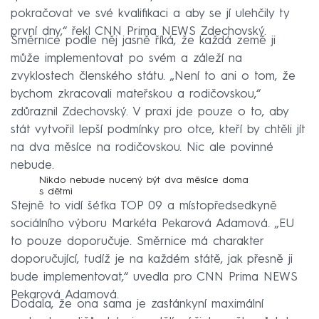
pokračovat ve své kvalifikaci a aby se jí ulehčily ty
první dny,“ řekl CNN Prima NEWS Zdechovský.
Směrnice podle něj jasně říká, že každá země ji
může implementovat po svém a záleží na
zvyklostech členského státu. „Není to ani o tom, že
bychom zkracovali mateřskou a rodičovskou,“
zdůraznil Zdechovský. V praxi jde pouze o to, aby
stát vytvořil lepší podmínky pro otce, kteří by chtěli jít
na dva měsíce na rodičovskou. Nic ale povinné
nebude.
Nikdo nebude nucený být dva měsíce doma
s dětmi
Stejně to vidí šéfka TOP 09 a místopředsedkyně
sociálního výboru Markéta Pekarová Adamová. „EU
to pouze doporučuje. Směrnice má charakter
doporučující, tudíž je na každém státě, jak přesně ji
bude implementovat,“ uvedla pro CNN Prima NEWS
Pekarová Adamová.
Dodala, že ona sama je zastánkyní maximální