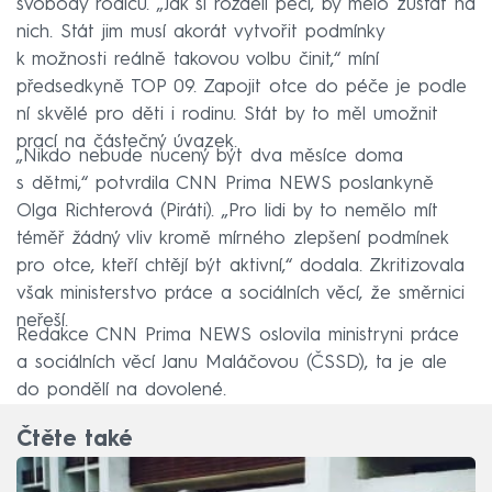
svobody rodičů. „Jak si rozdělí péči, by mělo zůstat na
nich. Stát jim musí akorát vytvořit podmínky
k možnosti reálně takovou volbu činit,“ míní
předsedkyně TOP 09. Zapojit otce do péče je podle
ní skvělé pro děti i rodinu. Stát by to měl umožnit
prací na částečný úvazek.
„Nikdo nebude nucený být dva měsíce doma
s dětmi,“ potvrdila CNN Prima NEWS poslankyně
Olga Richterová (Piráti). „Pro lidi by to nemělo mít
téměř žádný vliv kromě mírného zlepšení podmínek
pro otce, kteří chtějí být aktivní,“ dodala. Zkritizovala
však ministerstvo práce a sociálních věcí, že směrnici
neřeší.
Redakce CNN Prima NEWS oslovila ministryni práce
a sociálních věcí Janu Maláčovou (ČSSD), ta je ale
do pondělí na dovolené.
Čtěte také