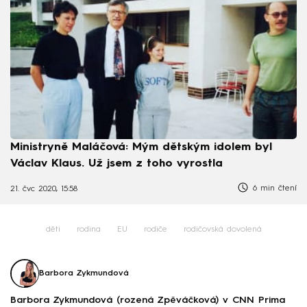
Ministryně Maláčová: Mým dětským idolem byl
Václav Klaus. Už jsem z toho vyrostla
6 min čtení
21. čvc 2020, 15:58
děti
rodina
EU
rodiče
rodičovská dovolená
Barbora Zykmundová
Barbora Zykmundová (rozená Zpěváčková) v CNN Prima