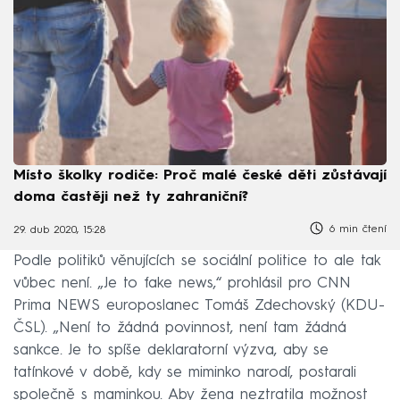
Místo školky rodiče: Proč malé české děti zůstávají
doma častěji než ty zahraniční?
6 min čtení
29. dub 2020, 15:28
Podle politiků věnujících se sociální politice to ale tak
vůbec není. „Je to fake news,“ prohlásil pro CNN
Prima NEWS europoslanec Tomáš Zdechovský (KDU-
ČSL). „Není to žádná povinnost, není tam žádná
sankce. Je to spíše deklaratorní výzva, aby se
tatínkové v době, kdy se miminko narodí, postarali
společně s maminkou. Aby žena neztratila možnost