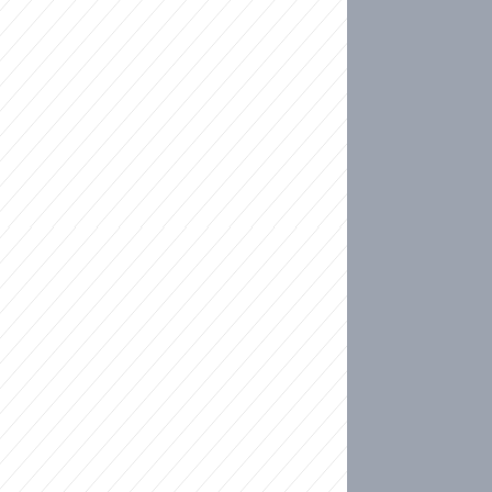
ideo
kat migranty do Česka? Sami by odešli, tvrdí exp
ické sebevraždě