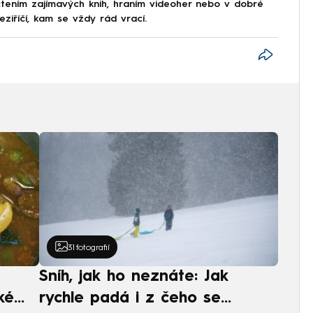
 čtením zajímavých knih, hraním videoher nebo v dobré
ziříčí, kam se vždy rád vrací.
31
fotografií
Sníh, jak ho neznáte: Jak
ké
rychle padá i z čeho se