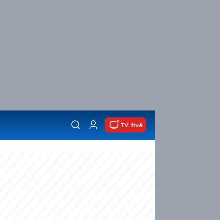
TV živě