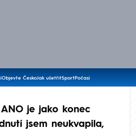
í
Objevte Česko
Jak ušetřit
Sport
Počasí
 ANO je jako konec
dnutí jsem neukvapila,