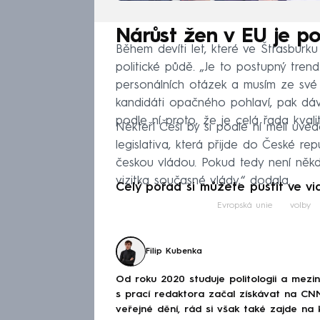
Nárůst žen v EU je po
Během devíti let, které ve Štrasburku
politické půdě. „Je to postupný tren
personálních otázek a musím ze své z
kandidáti opačného pohlaví, pak dá
podle ní proto, že je celá řada kval
Někteří Češi by si podle ní měli uvě
legislativa, která přijde do České rep
českou vládou. Pokud tedy není někdo
vizitka současné vlády,“ dodala.
Celý pořad si můžete pustit ve vi
Evropská unie
volby
Filip Kubenka
Od roku 2020 studuje politologii a mezi
s prací redaktora začal získávat na CNN
veřejné dění, rád si však také zajde na