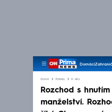
Domácí
Zahranič
Pořady
Domů
Pořady
K věci
Rozchod s hnutím
manželství. Rozho