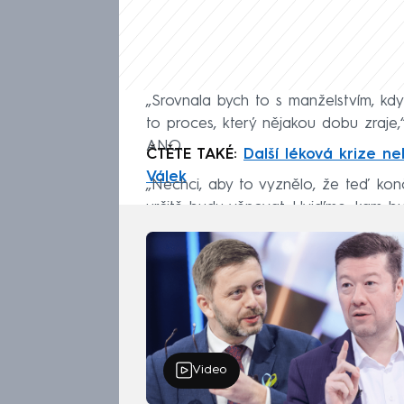
„Srovnala bych to s manželstvím, kd
to proces, který nějakou dobu zraje
ANO.
ČTĚTE TAKÉ:
Další léková krize neh
Válek
„Nechci, aby to vyznělo, že teď kon
určitě budu věnovat. Uvidíme, kam bu
Video