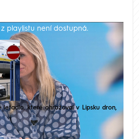
 playlistu není dostupná.
V
é letadlo, které ohrožoval v Lipsku dron,
Přilá
polit