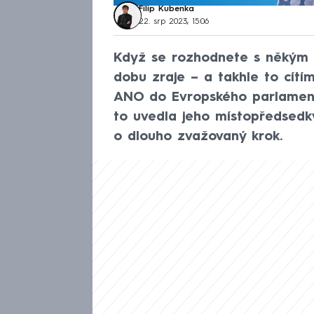
Filip Kubenka
22. srp 2023, 15:06
Když se rozhodnete s někým ro
dobu zraje – a takhle to cítí
ANO do Evropského parlamen
to uvedla jeho místopředsedky
o dlouho zvažovaný krok.