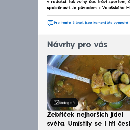
v redakci, tak volný čas tráví sportem,
společnosti. Je původem z Valašského Me
Pro tento článek jsou komentáře vypnuté
Návrhy pro vás
5
fotografií
Žebříček nejhorších jídel
světa. Umístily se i tři čes