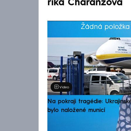
říká Charanzová
Žádná položka z
Výběr redakce
Video
Na pokraji tragédie: Ukrajinsk
bylo naložené municí