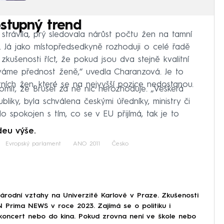
stupný trend
 strávila, prý sledovala nárůst počtu žen na tamní
d. Já jako místopředsedkyně rozhoduji o celé řadě
kušenosti říct, že pokud jsou dva stejně kvalitní
váme přednost ženě,“ uvedla Charanzová. Je to
itních žen, které se na nejvyšší pozice nedostanou.
domit, že Brusel za ně nic nerozhoduje. „Veškerá
ubliky, byla schválena českými úředníky, ministry či
 spokojen s tím, co se v EU přijímá, tak je to
deu výše.
Evropský parlament
ANO 2011
Česko
národní vztahy na Univerzitě Karlově v Praze. Zkušenosti
 Prima NEWS v roce 2023. Zajímá se o politiku i
 koncert nebo do kina. Pokud zrovna není ve škole nebo