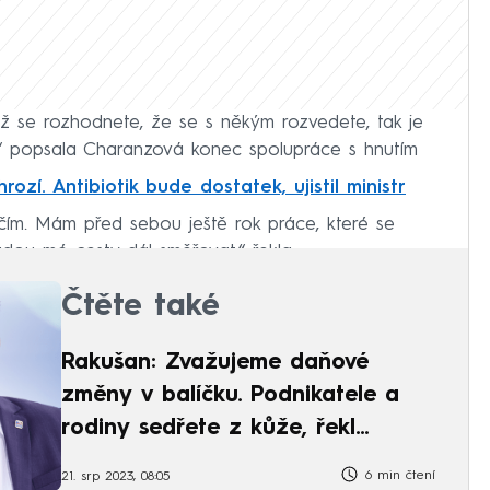
yž se rozhodnete, že se s někým rozvedete, tak je
,“ popsala Charanzová konec spolupráce s hnutím
rozí. Antibiotik bude dostatek, ujistil ministr
čím. Mám před sebou ještě rok práce, které se
dou mé cesty dál směřovat,“ řekla.
Čtěte také
Rakušan: Zvažujeme daňové
změny v balíčku. Podnikatele a
rodiny sedřete z kůže, řekl
Okamura
6 min čtení
21. srp 2023, 08:05