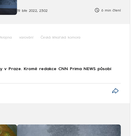
6 min čtení
19. bře 2022, 23:02
krajina
varování
Česká lékařská komora
tiky v Praze. Kromě redakce CNN Prima NEWS působí