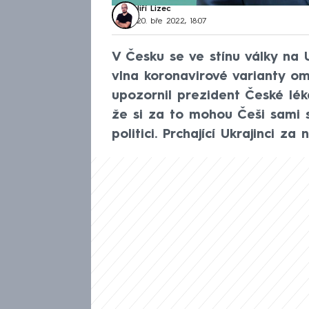
Jiří Lizec
20. bře 2022, 18:07
V Česku se ve stínu války na U
vlna koronavirové varianty o
upozornil prezident České lék
že si za to mohou Češi sami 
politici. Prchající Ukrajinci z