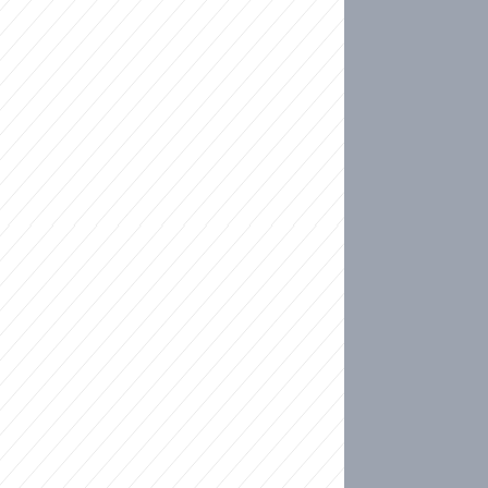
ideo
kat migranty do Česka? Sami by odešli, tvrdí exp
ické sebevraždě