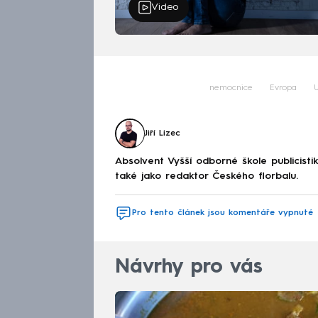
Video
nemocnice
Evropa
U
Jiří Lizec
Absolvent Vyšší odborné škole publicis
také jako redaktor Českého florbalu.
Pro tento článek jsou komentáře vypnuté
Návrhy pro vás