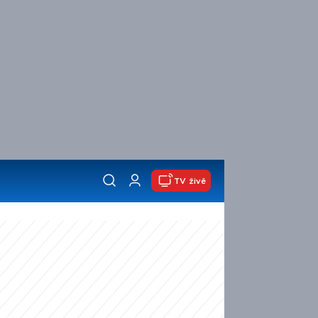
TV živě