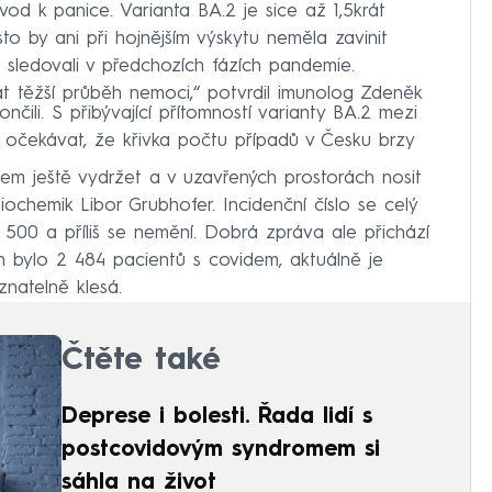
vod k panice. Varianta BA.2 je sice až 1,5krát
sto by ani při hojnějším výskytu neměla zavinit
 sledovali v předchozích fázích pandemie.
 těžší průběh nemoci,“ potvrdil imunolog Zdeněk
čili. S přibývající přítomností varianty BA.2 mezi
 očekávat, že křivka počtu případů v Česku brzy
dem ještě vydržet a v uzavřených prostorách nosit
 biochemik Libor Grubhofer. Incidenční číslo se celý
 500 a příliš se nemění. Dobrá zpráva ale přichází
 bylo 2 484 pacientů s covidem, aktuálně je
 znatelně klesá.
Čtěte také
Deprese i bolesti. Řada lidí s
postcovidovým syndromem si
sáhla na život