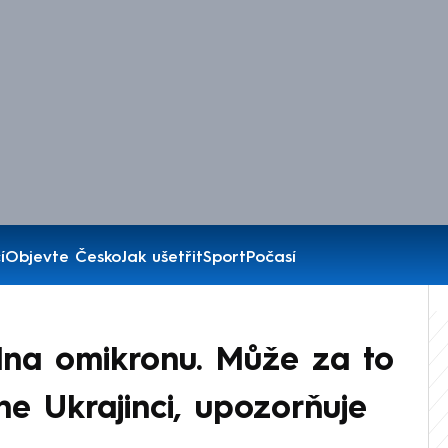
í
Objevte Česko
Jak ušetřit
Sport
Počasí
vlna omikronu. Může za to
e Ukrajinci, upozorňuje