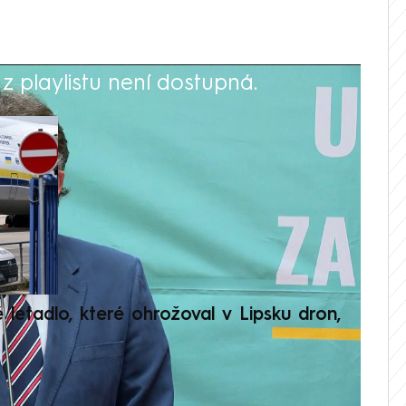
 playlistu není dostupná.
V
é letadlo, které ohrožoval v Lipsku dron,
Přilá
polit