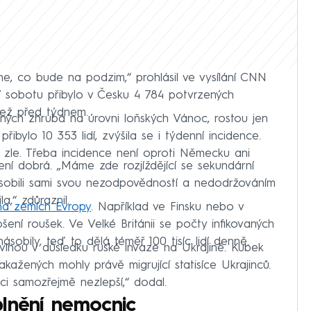
íme, co bude na podzim,“ prohlásil ve vysílání CNN
 sobotu přibylo v Česku 4 784 potvrzených
než před týdnem.
ných zhruba na úrovni loňských Vánoc, rostou jen
ibylo 10 353 lidí, zvýšila se i týdenní incidence.
ě zle. Třeba incidence není oproti Německu ani
ení dobrá. „Máme zde rozjíždějící se sekundární
ůsobili sami svou nezodpovědností a nedodržováním
a,“ zdůraznil.
oha zemích Evropy
. Například ve Finsku nebo v
ní roušek. Ve Velké Británii se počty infikovaných
obily, teď to dělá téměř 100 tisíc lidí denně.
lnou v důsledku ruské invaze na Ukrajině. Kubek
akažených mohly právě migrující statisíce Ukrajinců.
ci samozřejmě nezlepší,“ dodal.
plnění nemocnic