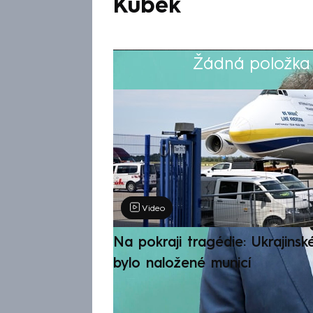
Kubek
Žádná položka z
Výběr redakce
Video
Na pokraji tragédie: Ukrajinsk
bylo naložené municí