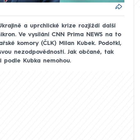
krajině a uprchlické krize rozjíždí další
mikron. Ve vysílání CNN Prima NEWS na to
ařské komory (ČLK) Milan Kubek. Podotkl,
svou nezodpovědností. Jak občané, tak
a ni podle Kubka nemohou.