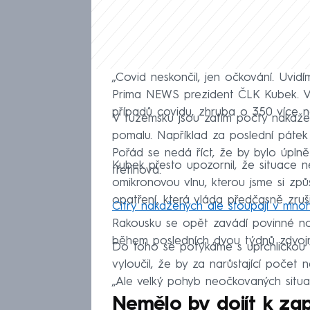
„Covid neskončil, jen očkování. Uvid
Prima NEWS prezident ČLK Kubek. V
případů covidu, zhruba o 350 více 
V tuzemsku jsou zatím počty nakaže
pomalu. Například za poslední pátek př
Pořád se nedá říct, že by bylo úpln
Kubek přesto upozornil, že situace n
třetinová.
omikronovou vlnu, kterou jsme si zp
opatření, která vláda předčasně zrušil
Cifry nakažených ale stoupají v mn
Rakousku se opět zavádí povinné noše
během posledních dvou týdnů zdvojnás
Do toho se potýkáme s uprchlickou v
vyloučil, že by za narůstající počet n
„Ale velký pohyb neočkovaných situa
Nemělo by dojít k za