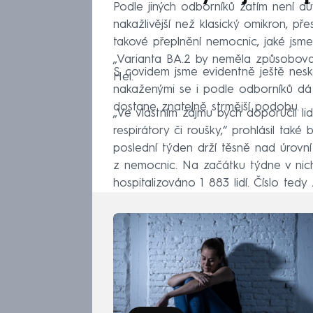
Podle jiných odborníků zatím není dů
nakažlivější než klasický omikron, pře
takové přeplnění nemocnic, jaké jsme
„Varianta BA.2 by neměla způsobovat
S covidem jsme evidentně ještě neskon
Hel.
nakaženými se i podle odborníků dá
dostane znatelně strmější podobu.
„Ve vlastním zájmu bych doporučil li
respirátory či roušky,“ prohlásil také
poslední týden drží těsně nad úrovní
z nemocnic. Na začátku týdne v nich
hospitalizováno 1 883 lidí. Číslo tedy