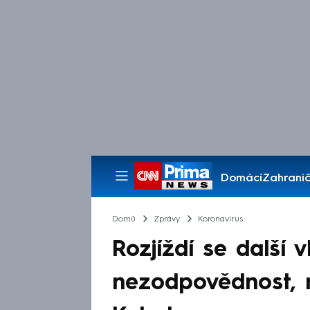
Domácí
Zahranič
Pořady
Domů
Zprávy
Koronavirus
Rozjíždí se další 
nezodpovědnost, n