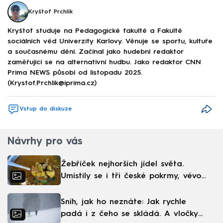
Kryštof Prchlík
Kryštof studuje na Pedagogické fakultě a Fakultě
sociálních věd Univerzity Karlovy. Věnuje se sportu, kultuře
a současnému dění. Začínal jako hudební redaktor
zaměřující se na alternativní hudbu. Jako redaktor CNN
Prima NEWS působí od listopadu 2025.
(Krystof.Prchlik@iprima.cz)
Vstup do diskuze
Návrhy pro vás
Žebříček nejhorších jídel světa.
Umístily se i tři české pokrmy, vévodí
skandinávská kuchyně
Sníh, jak ho neznáte: Jak rychle
padá i z čeho se skládá. A vločky