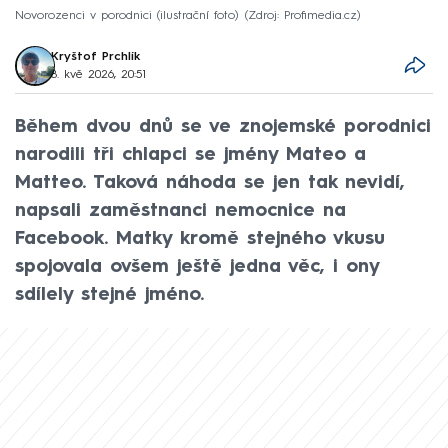
Novorozenci v porodnici (ilustrační foto)
Zdroj: Profimedia.cz
Kryštof Prchlík
8. kvě 2026, 20:51
Během dvou dnů se ve znojemské porodnici
narodili tři chlapci se jmény Mateo a
Matteo. Taková náhoda se jen tak nevidí,
napsali zaměstnanci nemocnice na
Facebook. Matky kromě stejného vkusu
spojovala ovšem ještě jedna věc, i ony
sdílely stejné jméno.