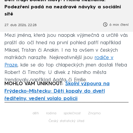
Podezření padá na nezdravé návyky a sociální
sítě
6 min čtení
27. dub 2026, 22:28
Mezi jména, která jsou naopak výjimečná a určitě vás
praští do očí hned na první pohled patří například
Mikael, Tristan či Anakin. I na ta ovšem v českých
matrikách narazíte. Nejkreativnější jsou
rodiče v
Praze
, kde se do top chlapeckých jmen dostali třeba
Robert či Timothy. U dívek z hlavního města
trendovaly například Agáta či Emílie.
MOHLO VÁM UNIKNOUT:
Školní vzpoura na
Frýdecko-Místecku: Děti kopaly do dveří
ředitelny, vedení volalo policii
Failed to fetch
děti
rodina
společnost
Znojmo
Český statistický úřad