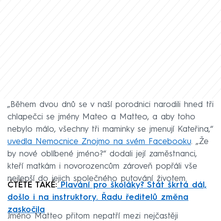
„Během dvou dnů se v naší porodnici narodili hned tři
chlapečci se jmény Mateo a Matteo, a aby toho
nebylo málo, všechny tři maminky se jmenují Kateřina,“
uvedla Nemocnice Znojmo na svém Facebooku
. „Že
by nové oblíbené jméno?“ dodali její zaměstnanci,
kteří matkám i novorozencům zároveň popřáli vše
nejlepší do jejich společného putování životem.
ČTĚTE TAKÉ:
Plavání pro školáky? Stát škrtá dál,
došlo i na instruktory. Řadu ředitelů změna
zaskočila
Jméno Matteo přitom nepatří mezi nejčastěji