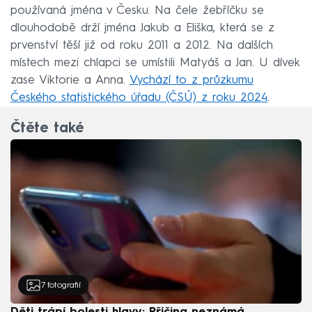
používaná jména v Česku. Na čele žebříčku se
dlouhodobě drží jména Jakub a Eliška, která se z
prvenství těší již od roku 2011 a 2012. Na dalších
místech mezi chlapci se umístili Matyáš a Jan. U dívek
zase Viktorie a Anna.
Vychází to z průzkumu
Českého statistického úřadu (ČSÚ) z roku 2024
.
Čtěte také
7
fotografií
Děti trápí bolesti hlavy: Příčina neznámá.