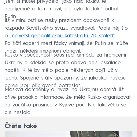
jsem si musel přivydělat jako řidič taxíku. Je
nepříjemné o tom mluvit, ale bylo to tak,“ odhalil
Putin.
Již v minulosti se ruský prezident opakovaně k
rozpadu Sovětského svazu vyjadřoval. Podle něj šlo
o
„největší geopolitickou katastrofu 20. století“
.
Političtí experti mezi řádky vnímají, že Putin se může
snažit někdejší impérium obnovit.
Rusko v současnosti soustředí armádu za hranicemi
Ukrajiny a kdekdo se proto obává další eskalace
napětí. K té by mělo podle některých dojít už v
lednu. Spojené státy upozornily, že jakoukoli ruskou
agresi jsou připravené potrestat.
Moskva domněnky o invazi na Ukrajinu odmítá. Již
dříve prosákla informace, že mělo Rusko organizovat
na začátku prosince v Kyjevě puč. Nic takového se
ale nestalo.
Čtěte také