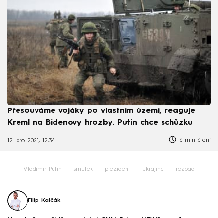
Přesouváme vojáky po vlastním území, reaguje
Kreml na Bidenovy hrozby. Putin chce schůzku
6 min čtení
12. pro 2021, 12:34
Vladimir Putin
smutek
prezident
Ukrajina
rozpad
Filip Kalčák