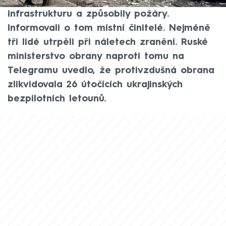
Oděsa, kde poničily obytné domy a
infrastrukturu a způsobily požáry.
Informovali o tom místní činitelé. Nejméně
tři lidé utrpěli při náletech zranění. Ruské
ministerstvo obrany naproti tomu na
Telegramu uvedlo, že protivzdušná obrana
zlikvidovala 26 útočících ukrajinských
bezpilotních letounů.