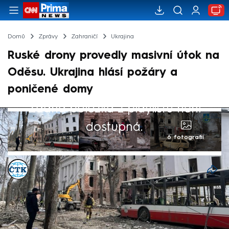
Domů
Zprávy
Zahraničí
Ukrajina
Ruské drony provedly masivní útok na
Oděsu. Ukrajina hlásí požáry a
poničené domy
Žádná položka z playlistu není
dostupná.
6 fotografií
ČTK
16. dub 2025, 07:06
Ruské drony v noci na středu masivně
útočily na ukrajinský černomořský přístav