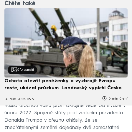
Čtěte také
6
fotografií
Ochota otevřít peněženky a vyzbrojit Evropu
roste, ukázal průzkum. Landovský vypíchl Česko
6 min čtení
14. dub 2025, 05:19
Rusko útočnou válku proti Ukrajině vede od invaze v
únoru 2022. Spojené státy pod vedením prezidenta
Donalda Trumpa v březnu ohlásily, že se
znepřátelenými zeměmi dojednaly dvě samostatné