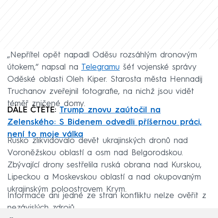
„Nepřítel opět napadl Oděsu rozsáhlým dronovým
útokem,“ napsal na
Tele
g
ramu
šéf vojenské správy
Oděské oblasti Oleh Kiper. Starosta města Hennadij
Truchanov zveřejnil fotografie, na nichž jsou vidět
téměř zničené domy.
DÁLE ČTĚTE:
Trump znovu zaútočil na
Zelenského: S Bidenem odvedli příšernou práci,
není to moje válka
Rusko zlikvidovalo devět ukrajinských dronů nad
Voroněžskou oblastí a osm nad Belgorodskou.
Zbývající drony sestřelila ruská obrana nad Kurskou,
Lipeckou a Moskevskou oblastí a nad okupovaným
ukrajinským poloostrovem Krym.
Informace ani jedné ze stran konfliktu nelze ověřit z
nezávislých zdrojů.