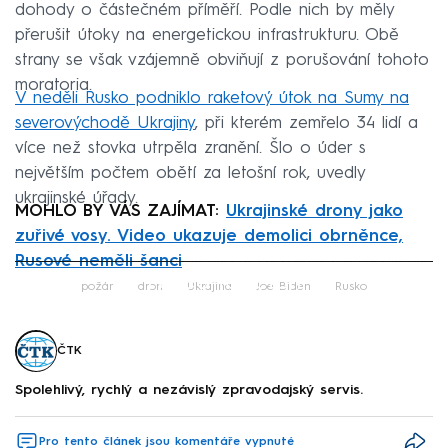
dohody o částečném příměří. Podle nich by měly
přerušit útoky na energetickou infrastrukturu. Obě
strany se však vzájemně obviňují z porušování tohoto
moratoria.
V neděli Rusko podniklo raketový útok na Sumy na
severovýchodě Ukrajiny
, při kterém zemřelo 34 lidí a
více než stovka utrpěla zranění. Šlo o úder s
největším počtem obětí za letošní rok, uvedly
ukrajinské úřady.
MOHLO BY VÁS ZAJÍMAT:
Ukrajinské drony jako
zuřivé vosy. Video ukazuje demolici obrněnce,
Rusové neměli šanci
Failed to fetch
požár
dron
Ukrajina
Joe Biden
Rusko
ČTK
Spolehlivý, rychlý a nezávislý zpravodajský servis.
Pro tento článek jsou komentáře vypnuté