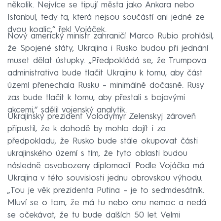
několik. Nejvíce se tipují města jako Ankara nebo
Istanbul, tedy ta, která nejsou součástí ani jedné ze
dvou koalic,“ řekl Vojáček.
Nový americký ministr zahraničí Marco Rubio prohlásil,
že Spojené státy, Ukrajina i Rusko budou při jednání
muset dělat ústupky. „Předpokládá se, že Trumpova
administrativa bude tlačit Ukrajinu k tomu, aby část
území přenechala Rusku – minimálně dočasně. Rusy
zas bude tlačit k tomu, aby přestali s bojovými
akcemi,“ sdělil vojenský analytik.
Ukrajinský prezident Volodymyr Zelenskyj zároveň
připustil, že k dohodě by mohlo dojít i za
předpokladu, že Rusko bude stále okupovat části
ukrajinského území s tím, že tyto oblasti budou
následně osvobozeny diplomacií. Podle Vojáčka má
Ukrajina v této souvislosti jednu obrovskou výhodu.
„Tou je věk prezidenta Putina – je to sedmdesátník.
Mluví se o tom, že má tu nebo onu nemoc a nedá
se očekávat, že tu bude dalších 50 let. Velmi