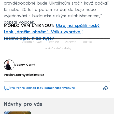
pravděpodobně bude Ukrajincům stačit, když počkají
15 nebo 20 let a potom se dají do boje nebo
vyjednávání s budoucím ruským establishmentem,“
popsal Vojáček.
MOHLO VÁM UNIKNOUT:
Ukrajinci spálili ruský
tank „dračím ohněm“. Válku vyhrávají
technologie, hlásí Kyjev
Failed to fetch
Vladimir Putin
Istanbul
Ukrajina
politika
mezinárodní vztahy
Václav Černý
vaclav.cerny@iprima.cz
Pro tento článek jsou komentáře vypnuté
Návrhy pro vás