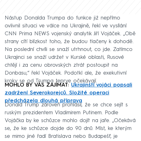
Nástup Donalda Trumpa do funkce již nepřímo
ovlivnil situaci ve válce na Ukrajině, řekl ve vysílání
CNN Prima NEWS vojenský analytik Jiří Vojáček. „Obě
strany cítí blízkost toho, že budou tlačeny k dohodě.
Na poslední chvíli se snaží utrhnout, co jde. Zatímco
Ukrajinci se snaží udržet v Kurské oblasti, Rusové
chtějí i za cenu obrovských ztrát postoupit na
Donbasu,“ řekl Vojáček. Podotkl ale, že exekutivní
kroky se od Trumpa teprve očekávají.
MOHLO BY VÁS ZAJÍMAT:
Ukrajinští vojáci popsali
zadržení Severokorejců. Složité operaci
předcházela dlouhá příprava
Donald Trump zároveň prohlásil, že se chce sejít s
ruským prezidentem Vladimirem Putinem. Podle
Vojáčka by ke schůzce mohlo dojít na jaře. „Očekává
se, že ke schůzce dojde do 90 dnů. Míst, ke kterým
se mimo jiné řadí Bratislava nebo Budapešť, je