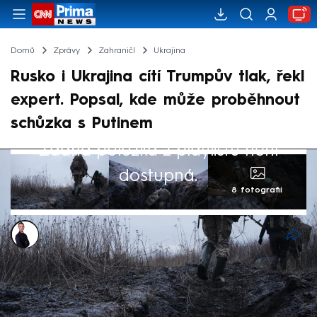
Domů
Zprávy
Zahraničí
Ukrajina
Rusko i Ukrajina cítí Trumpův tlak, řekl
expert. Popsal, kde může proběhnout
schůzka s Putinem
Žádná položka z playlistu není
dostupná.
8 fotografií
Václav Černý
22. led 2025, 08:59
Rusko i Ukrajina cítí, že budou Spojenými
státy tlačeny k dohodě, řekl ve vysílání