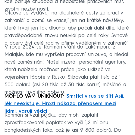
kde panuje chudoba a nedostatek pracovních míst,
životní nezbytností.
Otcové se vydávají na dlouholeté cesty za prací v
zahraničí a domů se vracejí jen na krátké návštěvy,
které trvají jen tak dlouho, aby počali další dítě, které
pravděpodobně znovu neuvidí po celé roky. Synové
a dcery živí celé rodiny příjmy vydělanými v zahraničí.
V roce 2024 se Rahmán vrátil do Lakšmípuru z
Malajsie, kde mu vypršela pracovní smlouva, a hledal
nové zaměstnání. Našel inzerát personální agentury,
která nabízela možnost práce jako uklízeč ve
vojenském táboře v Rusku. Slibovala plat tisíc až 1
500 dolarů (asi 20 tisíc až 30 tisíc korun) měsíčně a
možnost trvalého pobytu.
MOHLO VÁM UNIKNOUT:
Smrtící virus se šíří Asií,
lék neexistuje. Hrozí nákaza přenosem mezi
lidmi, varují vědci
Rahmán si vzal půjčku, aby mohl zaplatit
zprostředkovateli poplatek ve výši 1,2 milionu
bangladéšských taka, což je asi 9 800 dolarů. Do