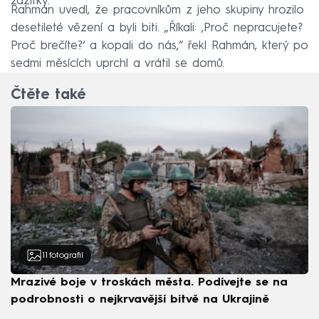
zážitky.
Rahmán uvedl, že pracovníkům z jeho skupiny hrozilo
desetileté vězení a byli biti. „Říkali: ‚Proč nepracujete?
Proč brečíte?‘ a kopali do nás,“ řekl Rahmán, který po
sedmi měsících uprchl a vrátil se domů.
Čtěte také
11
fotografií
Mrazivé boje v troskách města. Podívejte se na
podrobnosti o nejkrvavější bitvě na Ukrajině