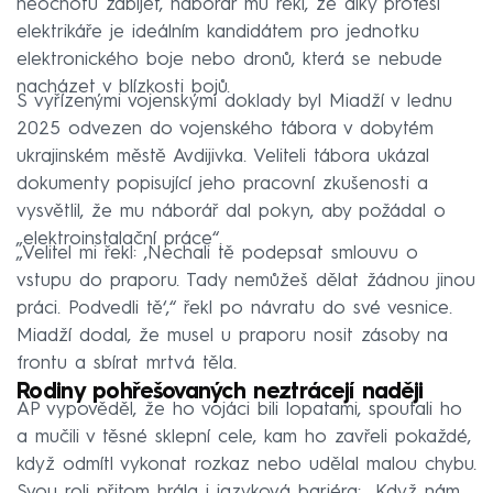
neochotu zabíjet, náborář mu řekl, že díky profesi
elektrikáře je ideálním kandidátem pro jednotku
elektronického boje nebo dronů, která se nebude
nacházet v blízkosti bojů.
S vyřízenými vojenskými doklady byl Miadží v lednu
2025 odvezen do vojenského tábora v dobytém
ukrajinském městě Avdijivka. Veliteli tábora ukázal
dokumenty popisující jeho pracovní zkušenosti a
vysvětlil, že mu náborář dal pokyn, aby požádal o
„elektroinstalační práce“.
„Velitel mi řekl: ‚Nechali tě podepsat smlouvu o
vstupu do praporu. Tady nemůžeš dělat žádnou jinou
práci. Podvedli tě‘,“ řekl po návratu do své vesnice.
Miadží dodal, že musel u praporu nosit zásoby na
frontu a sbírat mrtvá těla.
Rodiny pohřešovaných neztrácejí naději
AP vypověděl, že ho vojáci bili lopatami, spoutali ho
a mučili v těsné sklepní cele, kam ho zavřeli pokaždé,
když odmítl vykonat rozkaz nebo udělal malou chybu.
Svou roli přitom hrála i jazyková bariéra: „Když nám