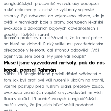
bangladéšských pracovníků vyzvali, aby podepsali
ruské dokumenty, z nichž se vyklubaly vojenské
smlouvy. Byli odvezeni do vojenského tábora, kde je
cvičili v technikách boje s drony, postupech lékařské
evakuace a základních bojových dovednostech s
použitím těžkých zbraní.
Rahmán protestoval a stěžoval si, že to není práce,
na které se dohodl. Ruský velitel mu prostřednictvím
překladače v telefonu dal strohou odpověď: „Váš
agent vás sem poslal. My jsme vás koupili.“
Museli jsme vyzvedávat mrtvoly, pak do nás
kopali, popsal Rahmán
Všichni tři Bangladéšané podali děsivé svědectví o
tom, jak byli proti své vůli nuceni k úkolům na frontě,
včetně postupu před ruskými silami, přepravy zásob,
evakuace zraněných vojáků a vyzvedávání mrtvých.
Rodiny dalších tří pohřešovaných bangladéšských
mužů uvedly, že jim jejich blízcí sdělili podobné