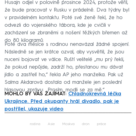
Husajn odjel v polovině prosince 2024, protože věřil,
že bude pracovat v Rusku v prádelně. Dva týdny byl
v pravidelném kontaktu. Poté své ženě řekl, že ho
odvezli do vojenského tábora, kde je cvičili v
zacházení se zbraněmi a nošení těžkých břemen až
do 80 kilogramů.
Poté dva měsíce s rodinou nenavázal žádné spojení.
Následně se jen krátce ozval, aby vysvětlil, že jsou
nuceni bojovat ve válce. Ruští velitelé „mu prý řekli,
že pokud nepůjde, zadrží ho, přestanou mu dávat
jídlo a zastřelí ho,“ řekla AP jeho manželka. Pak už
Salma Akdarová dostala od manžele jen poslední
hlasovou zprávu: „Prosím, modli se za mě.“
MOHLO BY VÁS ZAJÍMAT:
Chladnokrevná léčka
Ukrajince. Před okupanty hrál divadlo, pak je
postřílel, ukazuje video
Failed to fetch
rodina
Asie
Moskva
dron
práce