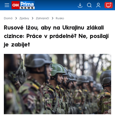
Domů
Zprávy
Zahraničí
Rusko
Rusové lžou, aby na Ukrajinu zlákali
cizince: Práce v prádelně? Ne, posílají
je zabíjet