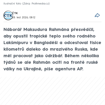
Ilustrační foto
Zdroj: Profimedia.cz
ČTK
28. led 2026, 08:12
Náborář Maksudura Rahmána přesvědčil,
aby opustil tropické teplo svého rodného
Lakšmípuru v Bangladéši a odcestoval tisíce
kilometrů daleko do mrazivého Ruska, kde
měl pracovat jako údržbář. Během několika
týdnů se ale Rahmán ocitl na frontě ruské
války na Ukrajině, píše agentura AP.