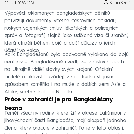
6 min čtení
24. led 2026, 12:18
Výpovědi oklamaných bangladéšských dělníků
potvrzují dokumenty, včetně cestovních dokladů,
ruských vojenských smluv, lékařských a policejních
zpráv a fotografií, stejně jako udělená víza či zranění,
která utrpěli během bojů a další důkazy o jejich
účasti ve válce.
Kolik Bangladéšanů bylo podvodně vylákáno do bojů
není jasné. Bangladéšané uvedli, že v ruských silách
na Ukrajině viděli stovky svých krajanů. Oficiální
činitelé a aktivisté uvádějí, že se Rusko stejným
způsobem zaměřilo i na muže z dalších zemí Asie a
Afriky, včetně Indie a Nepálu.
Práce v zahraničí je pro Bangladéšany
běžná
Téměř všechny rodiny, které žijí v okrese Lakšmípur v
jihovýchodní části Bangladéše, mají alespoň jednoho
člena, který pracuje v zahraničí. To je v této oblasti,