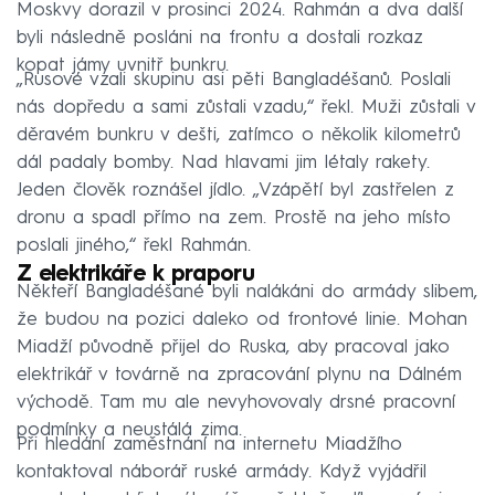
Moskvy dorazil v prosinci 2024. Rahmán a dva další
byli následně posláni na frontu a dostali rozkaz
kopat jámy uvnitř bunkru.
„Rusové vzali skupinu asi pěti Bangladéšanů. Poslali
nás dopředu a sami zůstali vzadu,“ řekl. Muži zůstali v
děravém bunkru v dešti, zatímco o několik kilometrů
dál padaly bomby. Nad hlavami jim létaly rakety.
Jeden člověk roznášel jídlo. „Vzápětí byl zastřelen z
dronu a spadl přímo na zem. Prostě na jeho místo
poslali jiného,“ řekl Rahmán.
Z elektrikáře k praporu
Někteří Bangladéšané byli nalákáni do armády slibem,
že budou na pozici daleko od frontové linie. Mohan
Miadží původně přijel do Ruska, aby pracoval jako
elektrikář v továrně na zpracování plynu na Dálném
východě. Tam mu ale nevyhovovaly drsné pracovní
podmínky a neustálá zima.
Při hledání zaměstnání na internetu Miadžího
kontaktoval náborář ruské armády. Když vyjádřil