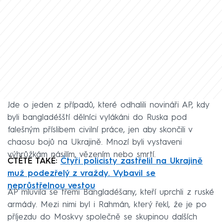
Jde o jeden z případů, které odhalili novináři AP, kdy
byli bangladéšští dělníci vylákáni do Ruska pod
falešným příslibem civilní práce, jen aby skončili v
chaosu bojů na Ukrajině. Mnozí byli vystaveni
výhrůžkám násilím, vězením nebo smrtí.
ČTĚTE TAKÉ:
Čtyři policisty zastřelil na Ukrajině
muž podezřelý z vraždy. Vybavil se
neprůstřelnou vestou
AP mluvila se třemi Bangladéšany, kteří uprchli z ruské
armády. Mezi nimi byl i Rahmán, který řekl, že je po
příjezdu do Moskvy společně se skupinou dalších