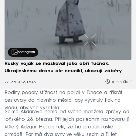
5
fotografií
Ruský voják se maskoval jako obří tučňák.
Ukrajinskému dronu ale neunikl, ukazují záběry
6 min čtení
27. led 2026, 05:43
Rodiny podaly stížnost na policii v Dháce a třikrát
cestovaly do hlavního města, aby vyvinuly tlak na
vládu, aby věc vyšetřila.
Salma Akdarová nemá od svého manžela zprávy od
loňského 26. března. Při jejich posledním rozhovoru jí
40letý Adžgar Husajn řekl, že ho prodali ruské
armádě. Pár má dva syny ve věku sedm a 11 let.