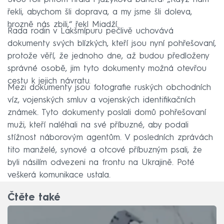
řekli, abychom šli doprava, a my jsme šli doleva,
hrozně nás zbili,“ řekl Miadží.
Řada rodin v Lakšmípuru pečlivě uchovává
dokumenty svých blízkých, kteří jsou nyní pohřešovaní,
protože věří, že jednoho dne, až budou předloženy
správné osobě, jim tyto dokumenty možná otevřou
cestu k jejich návratu.
Mezi dokumenty jsou fotografie ruských obchodních
víz, vojenských smluv a vojenských identifikačních
známek. Tyto dokumenty poslali domů pohřešovaní
muži, kteří naléhali na své příbuzné, aby podali
stížnost náborovým agentům. V posledních zprávách
tito manželé, synové a otcové příbuzným psali, že
byli násilím odvezeni na frontu na Ukrajině. Poté
veškerá komunikace ustala.
Čtěte také