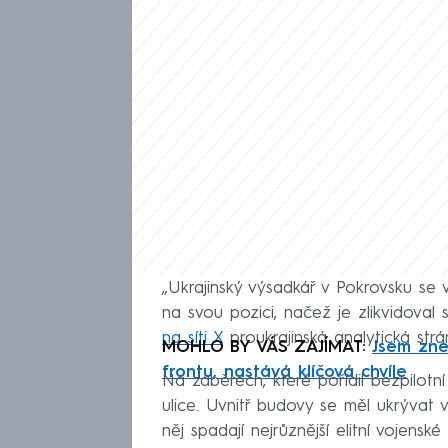
„Ukrajinský výsadkář v Pokrovsku se 
na svou pozici, načež je zlikvidoval 
na síti X
proukrajinská analytická str
MOHLO BY VÁS ZAJÍMAT:
Jsem zne
frontu, nastává klíčová chvíle
Na záběrech, které pořídil bezpilotní
ulice. Uvnitř budovy se měl ukrývat
něj spadají nejrůznější elitní vojensk