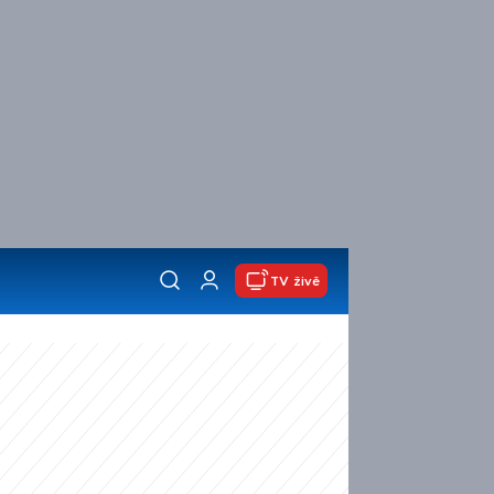
TV živě