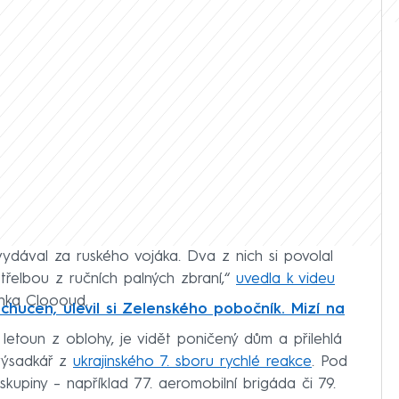
vydával za ruského vojáka. Dva z nich si povolal
střelbou z ručních palných zbraní,“
uvedla k videu
ánka Cloooud.
chucen, ulevil si Zelenského pobočník. Mizí na
 letoun z oblohy, je vidět poničený dům a přilehlá
 výsadkář z
ukrajinského 7. sboru rychlé reakce
. Pod
é skupiny – například 77. aeromobilní brigáda či 79.