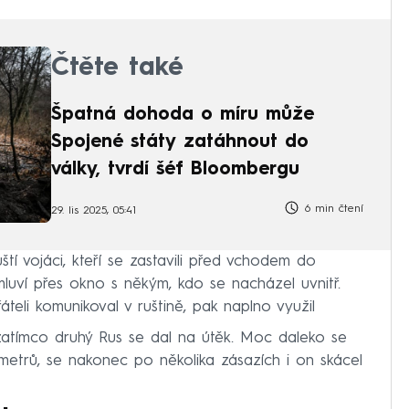
Čtěte také
Špatná dohoda o míru může
Spojené státy zatáhnout do
války, tvrdí šéf Bloombergu
6 min čtení
29. lis 2025, 05:41
tí vojáci, kteří se zastavili před vchodem do
luví přes okno s někým, kdo se nacházel uvnitř.
áteli komunikoval v ruštině, pak naplno využil
 zatímco druhý Rus se dal na útěk. Moc daleko se
metrů, se nakonec po několika zásazích i on skácel