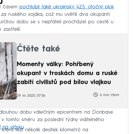
u
ed časem
pochlubil také ukrajinský 425. útočný pluk
 za ruského vojáka, což mu uvěřili dva okupanti.
určitou dobu se s nepřáteli procházel po cestě u
astřelil.
Čtěte také
Momenty války: Pohřbený
okupant v troskách domu a ruské
zabití civilistů pod bílou vlajkou
6 min čtení
29. lis 2025, 07:56
už dlouhou dobu válečným epicentrem na Donbase.
li v tomto směru za poslední týdny viditelného
í na vlásku
.
která leží několik desítek kilometrů na