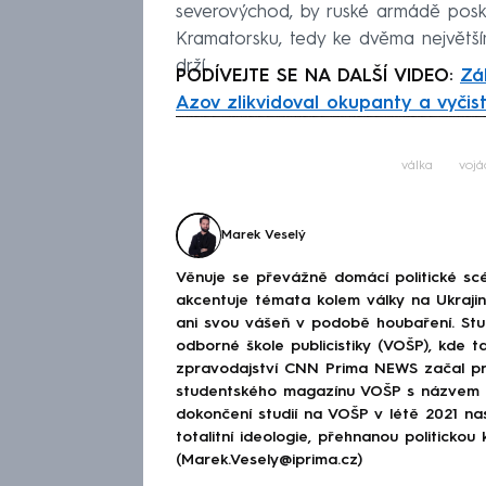
severovýchod, by ruské armádě posk
Kramatorsku, tedy ke dvěma největší
drží.
PODÍVEJTE SE NA DALŠÍ VIDEO:
Zá
Azov zlikvidoval okupanty a vyčisti
Fa
válka
vojá
Marek Veselý
Věnuje se převážně domácí politické scé
akcentuje témata kolem války na Ukraj
ani svou vášeň v podobě houbaření. Stu
odborné škole publicistiky (VOŠP), kde ta
zpravodajství CNN Prima NEWS začal pra
studentského magazínu VOŠP s názvem 
dokončení studií na VOŠP v létě 2021 n
totalitní ideologie, přehnanou politickou 
(Marek.Vesely@iprima.cz)