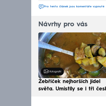
Pro tento článek jsou komentáře vypnuté
Návrhy pro vás
5
fotografií
Žebříček nejhorších jídel
světa. Umístily se i tři čes
pokrmy, vévodí skandináv
kuchyně