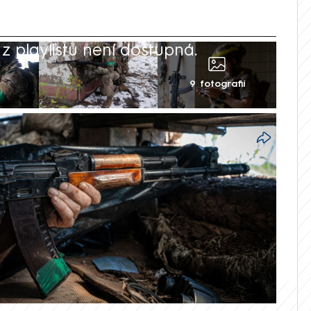
 playlistu není dostupná.
9 fotografií
ce se pochlubil záběry, na nichž se jeho
ými okupanty. Ukrajinec u doněckého
invazních sil, přičemž si nepřátelské
 aby je později oba zastřelil. Další
uské agrese složité nezávisle ověřit.