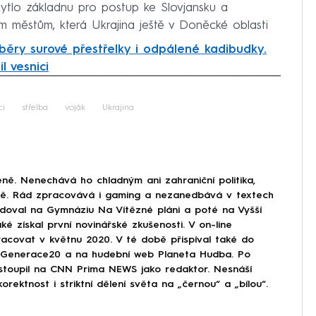
ytlo základnu pro postup ke Slovjansku a
m městům, která Ukrajina ještě v Doněcké oblasti
běry surové přestřelky i odpálené kadibudky.
l vesnici
iled to fetch
ci
střelba
voják
Ukrajina
ně. Nenechává ho chladným ani zahraniční politika,
ině. Rád zpracovává i gaming a nezanedbává v textech
doval na Gymnáziu Na Vítězné pláni a poté na Vyšší
ké získal první novinářské zkušenosti. V on-line
covat v květnu 2020. V té době přispíval také do
Generace20 a na hudební web Planeta Hudba. Po
astoupil na CNN Prima NEWS jako redaktor. Nesnáší
korektnost i striktní dělení světa na „černou“ a „bílou“.