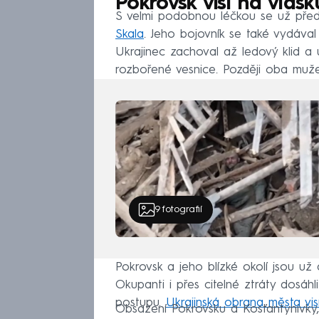
Pokrovsk visí na vlásk
S velmi podobnou léčkou se už př
Skala
. Jeho bojovník se také vydával
Ukrajinec zachoval až ledový klid a 
rozbořené vesnice. Později oba muže z
9
fotografií
Pokrovsk a jeho blízké okolí jsou 
Okupanti i přes citelné ztráty dosáh
postupu.
Ukrajinská obrana města vis
Obsazení Pokrovsku a Kosťantynivky, 