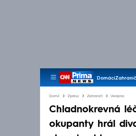
Domácí
Zahranič
Pořady
Domů
Zprávy
Zahraničí
Ukrajina
Chladnokrevná léč
okupanty hrál diva