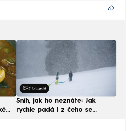
31
fotografií
Sníh, jak ho neznáte: Jak
ké
rychle padá i z čeho se
ská
skládá. A vločky nejsou bílé