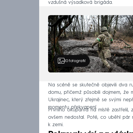
vzdušná výsadková brigáda.
10
fotografií
Na scéně se skutečně objevili dva ruš
domu, přičemž působili dojmem, že m
Ukrajinec, který zřejmě se svými nepř
momentu překvapení.
Prvního okupanta na místě zastřelil,
ovšem nedostal. Poté, co uběhl pár 
k zemi.