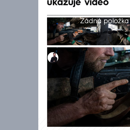
ukazuje video
Žádná položka z
Marek Veselý
29. lis 2025, 14:58
Ukrajinský 7. sbor rychlé reak
člen vypořádal se dvěma rusk
Pokrovsku se vydával za člena 
vojáky nejdříve zavolal k sobě,
okolnosti videa je v průběhu r