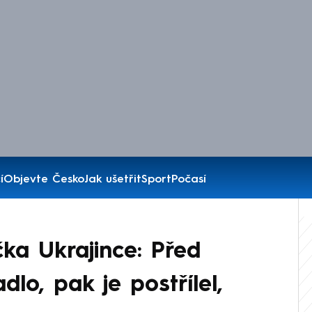
í
Objevte Česko
Jak ušetřit
Sport
Počasí
ka Ukrajince: Před
dlo, pak je postřílel,