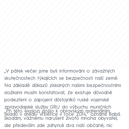
„V pátek večer jsme byli informováni o závažných
skutečnostech týkajících se bezpečnosti naší země.
Na základě důkazů získaných našimi bezpečnostními
složkami musím konstatovat, že existuje důvodné
podezření o zapojení důstojníků ruské vojenské
zpravodajské služby GRU do výbuchu muničních
„Při této explozi došlo k obrovským materiálním
skladů v areálu Vrbětice v roce 2014,“ oznámil Babiš.
škodám, vážnému narušení životů mnoha obyvatel,
ale především zde zahynuli dva naši občané, nic