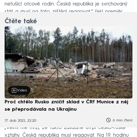
netušící otcové rodin. Česká republika je svrchovaný
stát a musí na tato zjištění reagovat,“ řekl premiér.
Čtěte také
Video
Proč chtělo Rusko zničit sklad v ČR? Munice z něj
se přeprodávala na Ukrajinu
6 min čtení
17. dub 2021, 22:20
„Velmi mě mrzí, že takto zásadně utrpí česko-ruské
vztahy. Česká republika musí reagovat. Na 19. hodinu