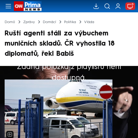
Domů
Zprávy
Domácí
Politika
Vláda
Ruští agenti stáli za výbuchem
muničních skladů. ČR vyhostila 18
diplomatů, řekl Babiš
Žádná položka z playlistu není
Výběr redakce
dostupná.