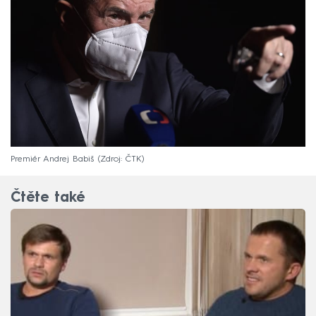
Premiér Andrej Babiš
Zdroj: ČTK
Čtěte také