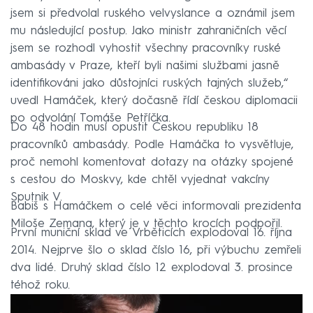
jsem si předvolal ruského velvyslance a oznámil jsem
mu následující postup. Jako ministr zahraničních věcí
jsem se rozhodl vyhostit všechny pracovníky ruské
ambasády v Praze, kteří byli našimi službami jasně
identifikováni jako důstojníci ruských tajných služeb,“
uvedl Hamáček, který dočasně řídí českou diplomacii
po odvolání Tomáše Petříčka.
Do 48 hodin musí opustit Českou republiku 18
pracovníků ambasády. Podle Hamáčka to vysvětluje,
proč nemohl komentovat dotazy na otázky spojené
s cestou do Moskvy, kde chtěl vyjednat vakcíny
Sputnik V.
Babiš s Hamáčkem o celé věci informovali prezidenta
Miloše Zemana, který je v těchto krocích podpořil.
První muniční sklad ve Vrběticích explodoval 16. října
2014. Nejprve šlo o sklad číslo 16, při výbuchu zemřeli
dva lidé. Druhý sklad číslo 12 explodoval 3. prosince
téhož roku.