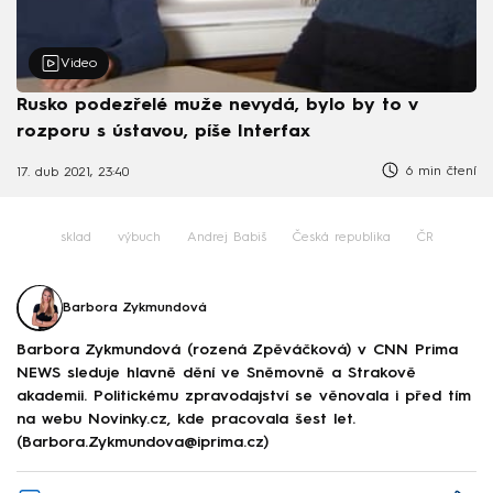
Video
Rusko podezřelé muže nevydá, bylo by to v
rozporu s ústavou, píše Interfax
6 min čtení
17. dub 2021, 23:40
sklad
výbuch
Andrej Babiš
Česká republika
ČR
Barbora Zykmundová
Barbora Zykmundová (rozená Zpěváčková) v CNN Prima
NEWS sleduje hlavně dění ve Sněmovně a Strakově
akademii. Politickému zpravodajství se věnovala i před tím
na webu Novinky.cz, kde pracovala šest let.
(Barbora.Zykmundova@iprima.cz)