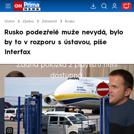
Domů
Zprávy
Zahraničí
Rusko
Rusko podezřelé muže nevydá, bylo
by to v rozporu s ústavou, píše
Interfax
Žádná položka z playlistu není
Výběr redakce
dostupná.