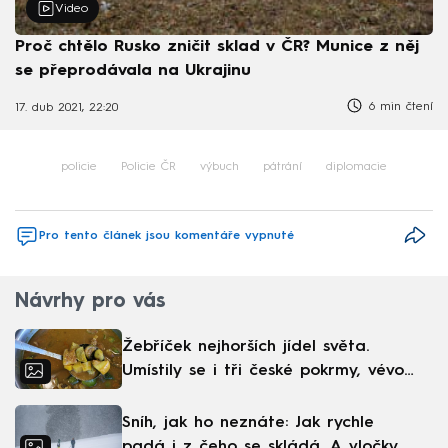
Video
Proč chtělo Rusko zničit sklad v ČR? Munice z něj
se přeprodávala na Ukrajinu
6 min čtení
17. dub 2021, 22:20
policie
Policie ČR
výbuch
pátrání
diplomacie
Pro tento článek jsou komentáře vypnuté
Návrhy pro vás
Žebříček nejhorších jídel světa.
Umístily se i tři české pokrmy, vévodí
skandinávská kuchyně
Sníh, jak ho neznáte: Jak rychle
padá i z čeho se skládá. A vločky