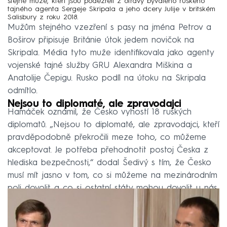
stejné muže, kteří jsou podezřelí z otravy bývalého ruského
tajného agenta Sergeje Skripala a jeho dcery Julije v britském
Salisbury z roku 2018.
Mužům stejného vzezření s pasy na jména Petrov a
Boširov připisuje Británie útok jedem novičok na
Skripala. Média tyto muže identifikovala jako agenty
vojenské tajné služby GRU Alexandra Miškina a
Anatolije Čepigu. Rusko podíl na útoku na Skripala
odmítlo.
Nejsou to diplomaté, ale zpravodajci
Hamáček oznámil, že Česko vyhostí 18 ruských
diplomatů. „Nejsou to diplomaté, ale zpravodajci, kteří
pravděpodobně překročili meze toho, co můžeme
akceptovat. Je potřeba přehodnotit postoj Česka z
hlediska bezpečnosti,“ dodal Šedivý s tím, že Česko
musí mít jasno v tom, co si můžeme na mezinárodním
poli dovolit a co si ostatní státy mohou dovolit u nás.