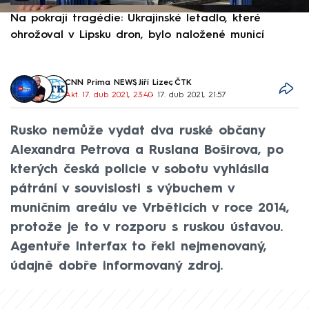
Na pokraji tragédie: Ukrajinské letadlo, které
P
ohrožoval v Lipsku dron, bylo naložené municí
e
CNN Prima NEWS
,
Jiří Lizec
,
ČTK
Akt. 17. dub 2021, 23:40
• 17. dub 2021, 21:57
Rusko nemůže vydat dva ruské občany
Alexandra Petrova a Ruslana Boširova, po
kterých česká policie v sobotu vyhlásila
pátrání v souvislosti s výbuchem v
muničním areálu ve Vrběticích v roce 2014,
protože je to v rozporu s ruskou ústavou.
Agentuře Interfax to řekl nejmenovaný,
údajně dobře informovaný zdroj.