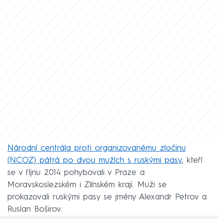
Národní centrála proti organizovanému zločinu
(NCOZ) pátrá po dvou mužích s ruskými pasy
, kteří
se v říjnu 2014 pohybovali v Praze a
Moravskoslezském i Zlínském kraji. Muži se
prokazovali ruskými pasy se jmény Alexandr Petrov a
Ruslan Boširov.