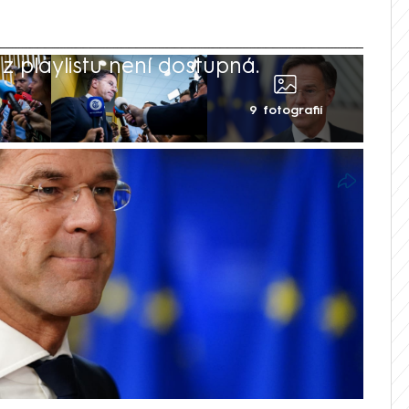
 playlistu není dostupná.
9 fotografií
:32
NATO Marka Rutteho neexistuje jiná
jů na obranu. „Důvodem je nejen hrozba
ostní situace ve světě,“ řekl tajemník na
kem jednání členských států. Zmínil také
onalda Trumpa. Díky jeho nástupu do
ly závazek dvou procent HDP na obranu,