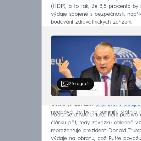
(HDP), a to tak, že 3,5 procenta by
výdaje spojené s bezpečností, napřík
budování zdravotnických zařízení.
9
fotografií
Česko je závazek
připraveno podpoř
neobává, že by na summitu státníci 
Podle šéfa NATO také není pochyb o 
článku pět, tedy závazku ohledně v
reprezentuje prezident Donald Trum
výdaje na obranu, což Rutte považu