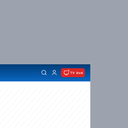
TV živě