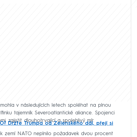
mohla v následujících letech spoléhat na plnou
finku tajemník Severoatlantické aliance. Spojenci
zajistit dlouhotrvající a spolehlivý mír.
? Držte Trumpa od Zelenského dál, přejí si
lik zemí NATO neplnilo požadavek dvou procent