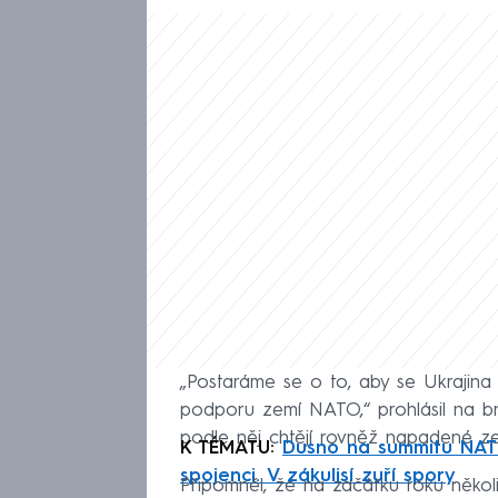
„Postaráme se o to, aby se Ukrajina 
podporu zemí NATO,“ prohlásil na brí
podle něj chtějí rovněž napadené zemi 
K TÉMATU:
Dusno na summitu NATO
spojenci. V zákulisí zuří spory
Připomněl, že na začátku roku něko