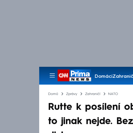
Domácí
Zahranič
Pořady
Domů
Zprávy
Zahraničí
NATO
Rutte k posílení o
to jinak nejde. B