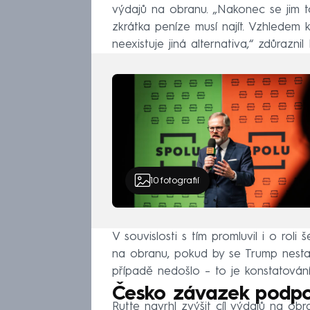
výdajů na obranu. „Nakonec se jim to
zkrátka peníze musí najít. Vzhledem 
neexistuje jiná alternativa,“ zdůraznil 
10
fotografií
V souvislosti s tím promluvil i o roli
na obranu, pokud by se Trump nesta
případě nedošlo – to je konstatování,
Česko závazek podpo
Rutte navrhl zvýšit cíl výdajů na 