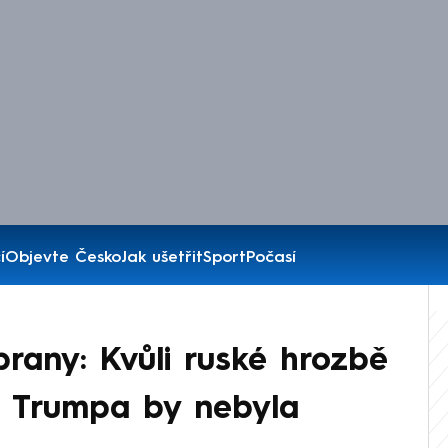
í
Objevte Česko
Jak ušetřit
Sport
Počasí
brany: Kvůli ruské hrozbě
ez Trumpa by nebyla