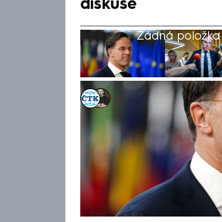
diskuse
Žádná položka z
ČTK
,
Marek Pausz
Akt. 25. čvn 2025, 09:28
• 25. čvn 2025, 08
Podle generálního tajemníka 
alternativa než zvýšení výda
ze strany Ruska, ale i bezpečn
tiskové konferenci před začát
roli amerického prezidenta D
úřadu prý země, které neplni
začaly reagovat.