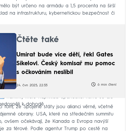
 mělo být určeno na armádu a 1,5 procenta na širší
lad na infrastrukturu, kybernetickou bezpečnost či
Čtěte také
Umírat bude více dětí, řekl Gates
Síkelovi. Český komisař mu pomoc
s očkováním neslíbil
6 min čtení
24. čvn 2025, 22:33
it
, námitky mělo například Španělsko. Rutte se ale
nedospěli k dohodě.
tom, že Spojené státy jsou alianci věrné, včetně
zájemné obrany. USA, které na středečním summitu
p, ovšem očekávají, že Kanada a Evropa navýší
je za férové. Podle agentur Trump po cestě na