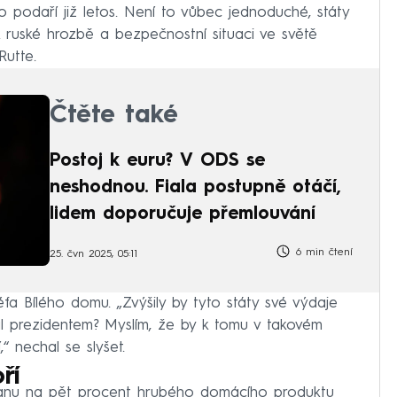
 podaří již letos. Není to vůbec jednoduché, státy
k ruské hrozbě a bezpečnostní situaci ve světě
Rutte.
Čtěte také
Postoj k euru? V ODS se
neshodnou. Fiala postupně otáčí,
lidem doporučuje přemlouvání
6 min čtení
25. čvn 2025, 05:11
 šéfa Bílého domu. „Zvýšily by tyto státy své výdaje
l prezidentem? Myslím, že by k tomu v takovém
“ nechal se slyšet.
ří
obranu na pět procent hrubého domácího produktu