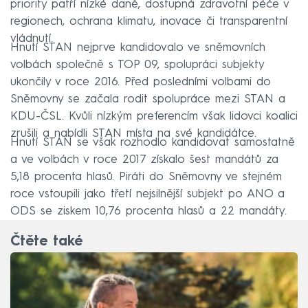
priority patří nízké daně, dostupná zdravotní péče v
regionech, ochrana klimatu, inovace či transparentní
vládnutí.
Hnutí STAN nejprve kandidovalo ve sněmovních
volbách společně s TOP 09, spolupráci subjekty
ukončily v roce 2016. Před posledními volbami do
Sněmovny se začala rodit spolupráce mezi STAN a
KDU-ČSL. Kvůli nízkým preferencím však lidovci koalici
zrušili a nabídli STAN místa na své kandidátce.
Hnutí STAN se však rozhodlo kandidovat samostatně
a ve volbách v roce 2017 získalo šest mandátů za
5,18 procenta hlasů. Piráti do Sněmovny ve stejném
roce vstoupili jako třetí nejsilnější subjekt po ANO a
ODS se ziskem 10,76 procenta hlasů a 22 mandáty.
Čtěte také