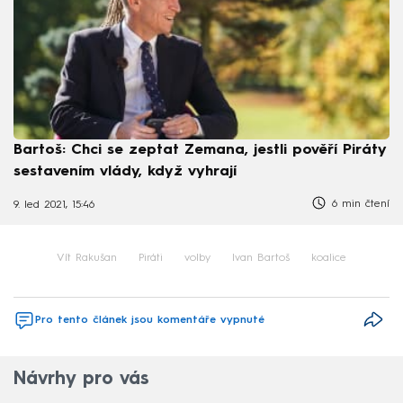
Bartoš: Chci se zeptat Zemana, jestli pověří Piráty
sestavením vlády, když vyhrají
6 min čtení
9. led 2021, 15:46
Vít Rakušan
Piráti
volby
Ivan Bartoš
koalice
Pro tento článek jsou komentáře vypnuté
Návrhy pro vás