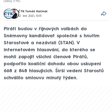
Zdroj: ČTK
ČTK
,
Tomáš Kačmár
12. led 2021, 10:31
Piráti budou v říjnových volbách do
Sněmovny kandidovat společně s hnutím
Starostové a nezávislí (STAN). V
internetovém hlasování, do kterého se
mohli zapojit všichni členové Pirátů,
podpořilo koaliční dohodu obou uskupení
668 z 848 hlasujících. Širší vedení Starostů
schválilo smlouvu minulý týden.