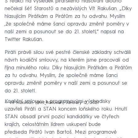
S reakcí na výsledek pirátského hlasování dlouho
nečekal šéf Starostů a nezávislých Vít Rakušan. „Díky
hlasujícím Pirátkám a Pirátům za tu odvahu. Myslím
,že společně máme šanci opravdu změnit poměry v
naší zemi a posunout se do 21. století,“ napsal na
Twitter Rakušan.
Piráti právě silou své pestré členské základny schválili
návrh koaliční smlouvy, na kterém jsme pracovali od
října minulého roku. Díky hlasujícím Pirátkám a Pirátům
za tu odvahu. Myslím, že společně máme šanci
opravdu změnit poměry v naší zemi a posunout se
do 21. století.
Koaliční smlouvu s programovými východisky
— Vít Rakušan (@Vit_Rakusan)
January 12, 2021
uzavřeli Piráti a STAN koncem loňského roku. Hnutí
STAN obsadí první pozici kandidátky ve čtyřech
krajích, celostátním lídrem uskupení bude
předseda Pirátů Ivan Bartoš. Mezi programové