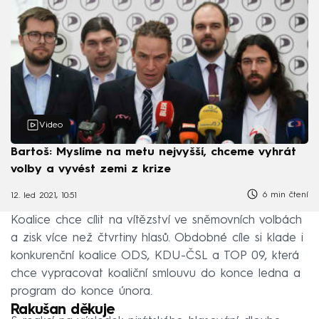
Video
Bartoš: Myslíme na metu nejvyšší, chceme vyhrát
volby a vyvést zemi z krize
6 min čtení
12. led 2021, 10:51
Koalice chce cílit na vítězství ve sněmovních volbách
a zisk více než čtvrtiny hlasů. Obdobné cíle si klade i
konkurenční koalice ODS, KDU-ČSL a TOP 09, která
chce vypracovat koaliční smlouvu do konce ledna a
program do konce února.
Rakušan děkuje