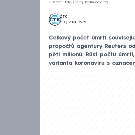
Ilustrační foto
Zdroj: Profimedia.cz
ČTK
2. říj 2021, 05:35
Celkový počet úmrtí souvisejíc
propočtů agentury Reuters od
pěti milionů. Růst počtu úmr
varianta koronaviru s označen