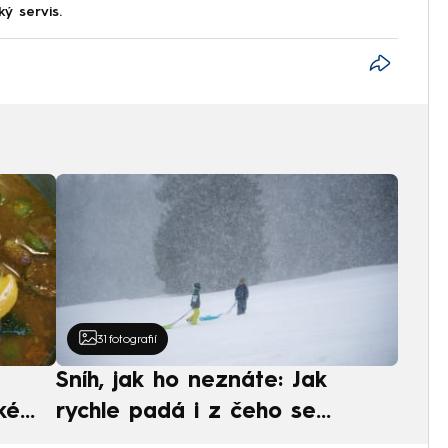
ký servis.
31
fotografií
Sníh, jak ho neznáte: Jak
ké
rychle padá i z čeho se
ská
skládá. A vločky nejsou bílé