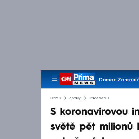
Domácí
Zahranič
Pořady
Domů
Zprávy
Koronavirus
S koronavirovou i
světě pět milionů 