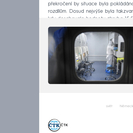
překročení by situace byla pokládána 
rozdílům. Dosud nejvýše byla takzva
kdy dosahovala hodnoty zhruba 15,5
svět
Němec
ČTK