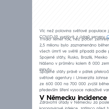
Víc než polovina světové populace j
COVID-19, vyplývá z údajů serveru
O
Trvalo téměř rok, než počet zemřelý
2,5 milionu bylo zaznamenáno během 
všech úmrtí ve světě připadá podle 
Spojené státy, Rusko, Brazílii, Mexi
hlášeno v průměru kolem 8 000 zemř
minutu.
Spojené státy právě v pátek překroči
světové agentury i Univerzita Johns
ze 600 000 na 700 000 zvýšil během
především šíření vysoce nakažlivé v
V Německu incidence 
Zdravotní úřady v Německu za posled
koronavirové infekce, zatímco před t