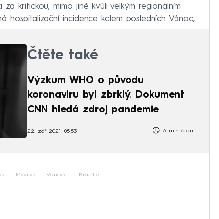
za kritickou, mimo jiné kvůli velkým regionálním
ná hospitalizační incidence kolem posledních Vánoc,
.
Čtěte také
Výzkum WHO o původu
koronaviru byl zbrklý. Dokument
CNN hledá zdroj pandemie
6 min čtení
22. zář 2021, 05:53
ko
Mexiko
Vánoce
Brazílie