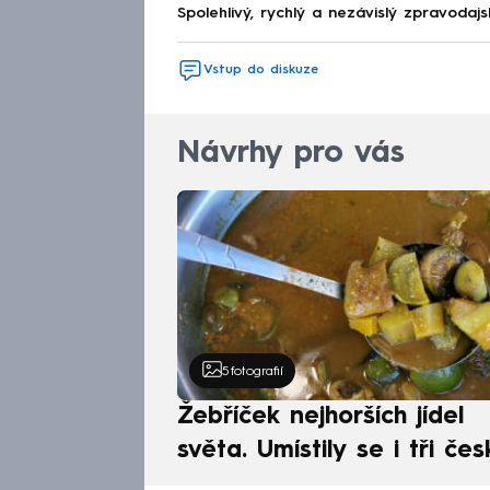
Spolehlivý, rychlý a nezávislý zpravodajs
Vstup do diskuze
Návrhy pro vás
5
fotografií
Žebříček nejhorších jídel
světa. Umístily se i tři čes
pokrmy, vévodí skandináv