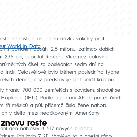
eště nedostala ani jednu dávku vakcíny proti
ur World in Data
.
ch s covidem dosáhl 2,5 milionu, zatímco dalších
236 dní, spočítal Reuters. Více než polovina
průměrných čísel za posledních sedm dní na
ko a Indii. Celosvětově bylo během posledního týdne
elých denně, což představuje pět úmrtí každou
ly hranici 700 000 zemřelých s covidem, shodují se
e Hopkinse (JHU). Podle agentury AP se počet úmrtí
 tří měsíců a půl, přičemž čísla žene nahoru
arianty delta mezi neočkovanými Američany.
znovu roste
ní den nahlásily 8 517 nových případů
ýdnem jich bylo 7 211. Vyplývá to z dnešní ráno