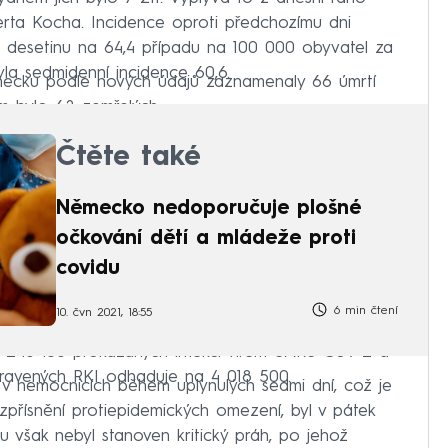
oberta Kocha. Incidence oproti předchozímu dni
o desetinu na 64,4 případu na 100 000 obyvatel za
la sedmidenní incidence 60,6.
mecku podle nových údajů zaznamenaly 66 úmrtí
em bylo 62 zemřelých.
Čtěte také
Německo nedoporučuje plošné
očkování dětí a mládeže proti
covidu
6 min čtení
10. čvn 2021, 18:55
 246 136 prokázaných infekcí virem SARS-CoV-2 a
zdravených RKI odhaduje na 4 018 500.
 v nemocnicích během uplynulých sedmi dní, což je
 zpřísnění protiepidemických omezení, byl v pátek
 však nebyl stanoven kritický práh, po jehož