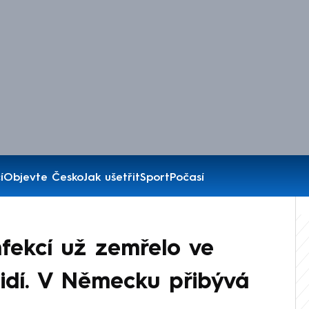
í
Objevte Česko
Jak ušetřit
Sport
Počasí
nfekcí už zemřelo ve
lidí. V Německu přibývá