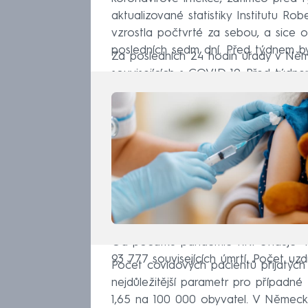
aktualizované statistiky Institutu R
vzrostla počtvrté za sebou, a sice 
posledních sedm dní. Před týdnem by
Za posledních 24 hodin úřady v Ně
souvisejících s COVID-19. Před týdn
Od počátku pandemie RKI eviduje 4
93 777 souvisejících úmrtí. Počet u
Počet covidových pacientů přijatých
nejdůležitější parametr pro případné
1,65 na 100 000 obyvatel. V Německu