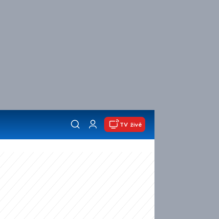
TV živě