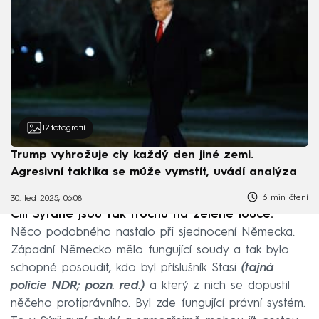
12
fotografií
Trump vyhrožuje cly každý den jiné zemi.
Agresivní taktika se může vymstít, uvádí analýza
6 min čtení
30. led 2025, 06:08
Čili Syřané jsou tak trochu na zelené louce.
Něco podobného nastalo při sjednocení Německa.
Západní Německo mělo fungující soudy a tak bylo
schopné posoudit, kdo byl příslušník Stasi
(tajná
policie NDR; pozn. red.)
a který z nich se dopustil
něčeho protiprávního. Byl zde fungující právní systém.