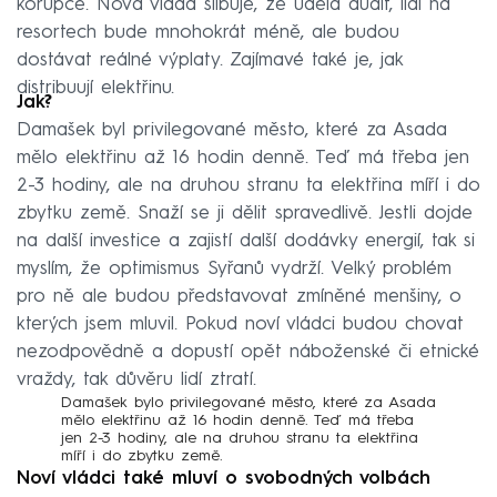
korupce. Nová vláda slibuje, že udělá audit, lidí na
resortech bude mnohokrát méně, ale budou
dostávat reálné výplaty. Zajímavé také je, jak
distribuují elektřinu.
Jak?
Damašek byl privilegované město, které za Asada
mělo elektřinu až 16 hodin denně. Teď má třeba jen
2-3 hodiny, ale na druhou stranu ta elektřina míří i do
zbytku země. Snaží se ji dělit spravedlivě. Jestli dojde
na další investice a zajistí další dodávky energií, tak si
myslím, že optimismus Syřanů vydrží. Velký problém
pro ně ale budou představovat zmíněné menšiny, o
kterých jsem mluvil. Pokud noví vládci budou chovat
nezodpovědně a dopustí opět náboženské či etnické
vraždy, tak důvěru lidí ztratí.
Damašek bylo privilegované město, které za Asada
mělo elektřinu až 16 hodin denně. Teď má třeba
jen 2-3 hodiny, ale na druhou stranu ta elektřina
míří i do zbytku země.
Noví vládci také mluví o svobodných volbách