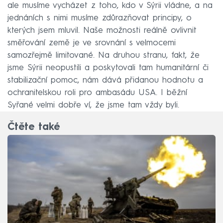
ale musíme vycházet z toho, kdo v Sýrii vládne, a na
jednáních s nimi musíme zdůrazňovat principy, o
kterých jsem mluvil. Naše možnosti reálně ovlivnit
směřování země je ve srovnání s velmocemi
samozřejmě limitované. Na druhou stranu, fakt, že
jsme Sýrii neopustili a poskytovali tam humanitární či
stabilizační pomoc, nám dává přidanou hodnotu a
ochranitelskou roli pro ambasádu USA. I běžní
Syřané velmi dobře ví, že jsme tam vždy byli.
Čtěte také