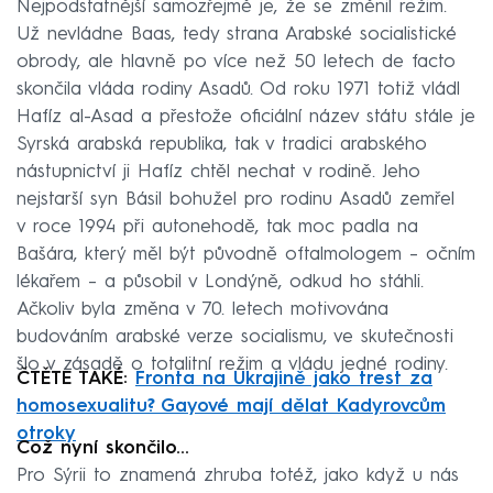
Nejpodstatnější samozřejmě je, že se změnil režim.
Už nevládne Baas, tedy strana Arabské socialistické
obrody, ale hlavně po více než 50 letech de facto
skončila vláda rodiny Asadů. Od roku 1971 totiž vládl
Hafíz al-Asad a přestože oficiální název státu stále je
Syrská arabská republika, tak v tradici arabského
nástupnictví ji Hafíz chtěl nechat v rodině. Jeho
nejstarší syn Básil bohužel pro rodinu Asadů zemřel
v roce 1994 při autonehodě, tak moc padla na
Bašára, který měl být původně oftalmologem – očním
lékařem – a působil v Londýně, odkud ho stáhli.
Ačkoliv byla změna v 70. letech motivována
budováním arabské verze socialismu, ve skutečnosti
šlo v zásadě o totalitní režim a vládu jedné rodiny.
ČTĚTE TAKÉ:
Fronta na Ukrajině jako trest za
homosexualitu? Gayové mají dělat Kadyrovcům
otroky
Což nyní skončilo…
Pro Sýrii to znamená zhruba totéž, jako když u nás