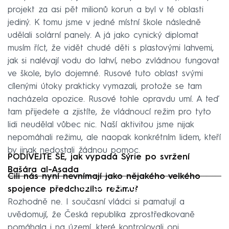
projekt za asi pět milionů korun a byl v té oblasti
jediný. K tomu jsme v jedné místní škole následně
udělali solární panely. A já jako cynický diplomat
musím říct, že vidět chudé děti s plastovými lahvemi,
jak si nalévají vodu do lahví, nebo zvládnou fungovat
ve škole, bylo dojemné. Rusové tuto oblast svými
cílenými útoky prakticky vymazali, protože se tam
nacházela opozice. Rusové tohle opravdu umí. A teď
tam přijedete a zjistíte, že vládnoucí režim pro tyto
lidi neudělal vůbec nic. Naší aktivitou jsme nijak
nepomáhali režimu, ale naopak konkrétním lidem, kteří
by jinak nedostali žádnou pomoc.
PODÍVEJTE SE, jak vypadá Sýrie po svržení
Bašára al-Asada
Čili nás nyní nevnímají jako nějakého velkého
Failed to fetch
spojence předchozího režimu?
Rozhodně ne. I současní vládci si pamatují a
uvědomují, že Česká republika zprostředkovaně
pomáhala i na území, které kontrolovali oni.