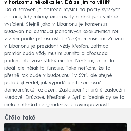
v horizontu několika let. Dá se jim to věřit?
Dá a zároveň je potřeba myslet na počty syrských
občanů, kdy miliony emigrovaly a další jsou vnitřně
vysídlení. Stejně jako v Libanonu je konsensus
budován na distribuci jednotlivých exekutivních rolí
v zemi podle příslušnosti k různým menšinám. Zrovna
v Libanonu je prezident vždy křesťan, zatímco
premiér bude vždy muslim-sunnita a předseda
parlamentu zase šíitský muslim. Neříkám, že je to
ideál, ale nějak to funguje. Také neříkám, že to
přesně tak bude v budoucnu i v Sýrii, ale stejně
potřebují vědět, jak vypadá jejich současné
demografické rozložení. Zastoupení si určitě zaslouží i
Kurdové, Drúzové, křesťané v Sýrii a ideálně by se to
mělo zohlednit i s genderovou rovnoprávností.
Čtěte také