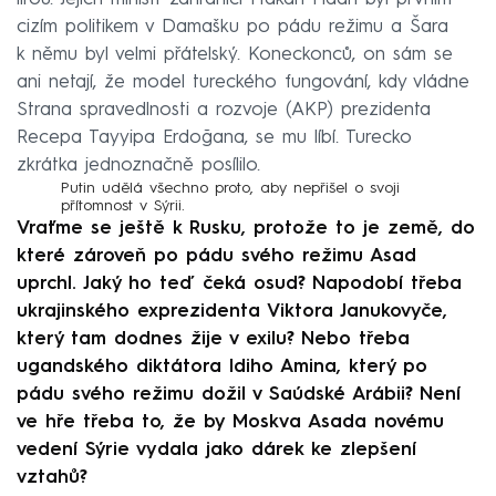
cizím politikem v Damašku po pádu režimu a Šara
k němu byl velmi přátelský. Koneckonců, on sám se
ani netají, že model tureckého fungování, kdy vládne
Strana spravedlnosti a rozvoje (AKP) prezidenta
Recepa Tayyipa Erdoğana, se mu líbí. Turecko
zkrátka jednoznačně posílilo.
Putin udělá všechno proto, aby nepřišel o svoji
přítomnost v Sýrii.
Vraťme se ještě k Rusku, protože to je země, do
které zároveň po pádu svého režimu Asad
uprchl. Jaký ho teď čeká osud? Napodobí třeba
ukrajinského exprezidenta Viktora Janukovyče,
který tam dodnes žije v exilu? Nebo třeba
ugandského diktátora Idiho Amina, který po
pádu svého režimu dožil v Saúdské Arábii? Není
ve hře třeba to, že by Moskva Asada novému
vedení Sýrie vydala jako dárek ke zlepšení
vztahů?