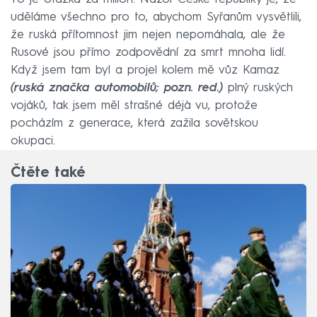
uděláme všechno pro to, abychom Syřanům vysvětlili,
že ruská přítomnost jim nejen nepomáhala, ale že
Rusové jsou přímo zodpovědní za smrt mnoha lidí.
Když jsem tam byl a projel kolem mě vůz Kamaz
(ruská značka automobilů; pozn. red.)
plný ruských
vojáků, tak jsem měl strašné déjà vu, protože
pocházím z generace, která zažila sovětskou
okupaci.
Čtěte také