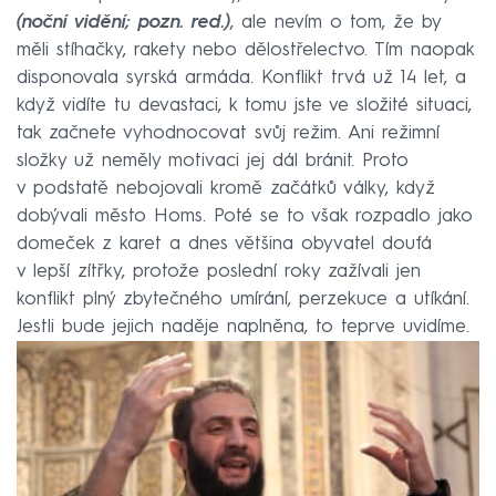
(noční vidění; pozn. red.)
, ale nevím o tom, že by
měli stíhačky, rakety nebo dělostřelectvo. Tím naopak
disponovala syrská armáda. Konflikt trvá už 14 let, a
když vidíte tu devastaci, k tomu jste ve složité situaci,
tak začnete vyhodnocovat svůj režim. Ani režimní
složky už neměly motivaci jej dál bránit. Proto
v podstatě nebojovali kromě začátků války, když
dobývali město Homs. Poté se to však rozpadlo jako
domeček z karet a dnes většina obyvatel doufá
v lepší zítřky, protože poslední roky zažívali jen
konflikt plný zbytečného umírání, perzekuce a utíkání.
Jestli bude jejich naděje naplněna, to teprve uvidíme.