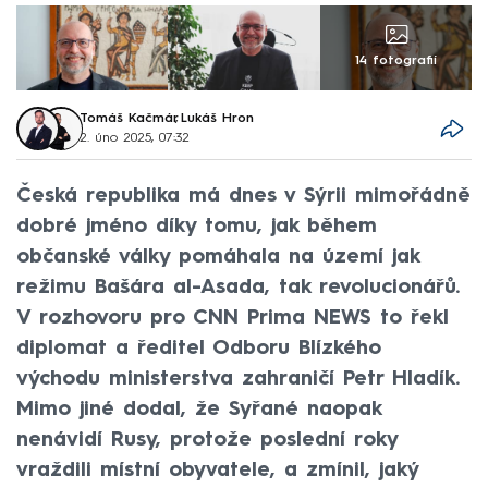
14 fotografií
Tomáš Kačmár
,
Lukáš Hron
2. úno 2025, 07:32
Česká republika má dnes v Sýrii mimořádně
dobré jméno díky tomu, jak během
občanské války pomáhala na území jak
režimu Bašára al-Asada, tak revolucionářů.
V rozhovoru pro CNN Prima NEWS to řekl
diplomat a ředitel Odboru Blízkého
východu ministerstva zahraničí Petr Hladík.
Mimo jiné dodal, že Syřané naopak
nenávidí Rusy, protože poslední roky
vraždili místní obyvatele, a zmínil, jaký