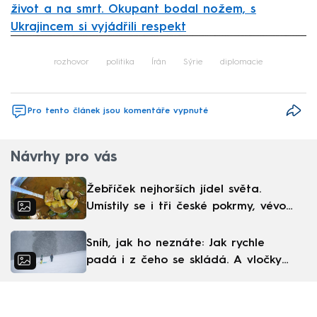
život a na smrt. Okupant bodal nožem, s
Ukrajincem si vyjádřili respekt
Failed to fetch
rozhovor
politika
Írán
Sýrie
diplomacie
Pro tento článek jsou komentáře vypnuté
Návrhy pro vás
Žebříček nejhorších jídel světa.
Umístily se i tři české pokrmy, vévodí
skandinávská kuchyně
Sníh, jak ho neznáte: Jak rychle
padá i z čeho se skládá. A vločky
nejsou bílé