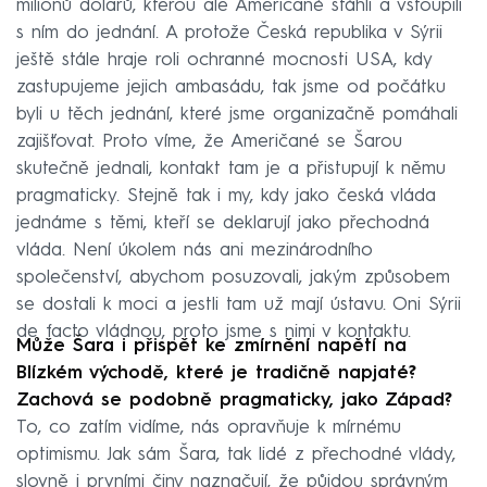
milionů dolarů, kterou ale Američané stáhli a vstoupili
s ním do jednání. A protože Česká republika v Sýrii
ještě stále hraje roli ochranné mocnosti USA, kdy
zastupujeme jejich ambasádu, tak jsme od počátku
byli u těch jednání, které jsme organizačně pomáhali
zajišťovat. Proto víme, že Američané se Šarou
skutečně jednali, kontakt tam je a přistupují k němu
pragmaticky. Stejně tak i my, kdy jako česká vláda
jednáme s těmi, kteří se deklarují jako přechodná
vláda. Není úkolem nás ani mezinárodního
společenství, abychom posuzovali, jakým způsobem
se dostali k moci a jestli tam už mají ústavu. Oni Sýrii
de facto vládnou, proto jsme s nimi v kontaktu.
Může Šara i přispět ke zmírnění napětí na
Blízkém východě, které je tradičně napjaté?
Zachová se podobně pragmaticky, jako Západ?
To, co zatím vidíme, nás opravňuje k mírnému
optimismu. Jak sám Šara, tak lidé z přechodné vlády,
slovně i prvními činy naznačují, že půjdou správným