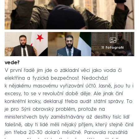
11 fotografií
A jak si zatím ta nová vláda v tomto ohledu
vede?
V první řadě jim jde o základní věci jako voda či
elektřina a fyzická bezpečnost. Nedochází
k nějakému masovému vyřizování účtů. Jasně, jsou tu i
excesy, to se v revoluční době děje. Ale jinak činí
konkrétní kroky, deklarují třeba audit státní správy. To
je pro Sýrii obrovský problém, protože na
ministerstvech byly zaměstnávány až desítky tisíc lidí
falešně, aby ti lidé měli nějaký příjem, který stejně činil
jen třeba 20-30 dolarů měsíčně. Panovala rozsáhlá