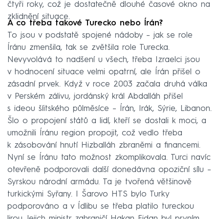
čtyři roky, což je dostatečně dlouhé časové okno na
zklidnění situace.
A co třeba takové Turecko nebo Írán?
To jsou v podstatě spojené nádoby – jak se role
Íránu zmenšila, tak se zvětšila role Turecka.
Nevyvolává to nadšení u všech, třeba Izraelci jsou
v hodnocení situace velmi opatrní, ale Írán přišel o
zásadní prvek. Když v roce 2003 začala druhá válka
v Perském zálivu, jordánský král Abdalláh přišel
s ideou šíitského půlměsíce – Írán, Irák, Sýrie, Libanon.
Šlo o propojení států a lidí, kteří se dostali k moci, a
umožnili Íránu region propojit, což vedlo třeba
k zásobování hnutí Hizballáh zbraněmi a financemi.
Nyní se Íránu tato možnost zkomplikovala. Turci navíc
otevřeně podporovali další donedávna opoziční sílu –
Syrskou národní armádu. Ta je tvořená většinově
turkickými Syřany. I Šarovo HTS bylo Turky
podporováno a v Ídlibu se třeba platilo tureckou
lirou. Jejich ministr zahraničí Hakan Fidan byl prvním