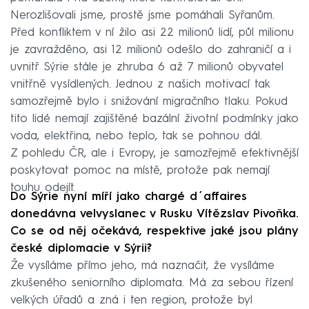
Nerozlišovali jsme, prostě jsme pomáhali Syřanům.
Před konfliktem v ní žilo asi 22 milionů lidí, půl milionu
je zavražděno, asi 12 milionů odešlo do zahraničí a i
uvnitř Sýrie stále je zhruba 6 až 7 milionů obyvatel
vnitřně vysídlených. Jednou z našich motivací tak
samozřejmě bylo i snižování migračního tlaku. Pokud
tito lidé nemají zajištěné bazální životní podmínky jako
voda, elektřina, nebo teplo, tak se pohnou dál.
Z pohledu ČR, ale i Evropy, je samozřejmě efektivnější
poskytovat pomoc na místě, protože pak nemají
touhu odejít.
Do Sýrie nyní míří jako
chargé d´affaires
donedávna velvyslanec v Rusku Vítězslav Pivoňka.
Co se od něj očekává, respektive jaké jsou plány
české diplomacie v Sýrii?
Že vysíláme přímo jeho, má naznačit, že vysíláme
zkušeného seniorního diplomata. Má za sebou řízení
velkých úřadů a zná i ten region, protože byl