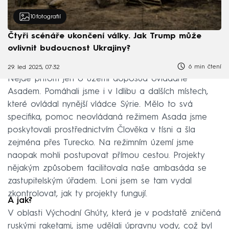
10
fotografií
Čtyři scénáře ukončení války. Jak Trump může
ovlivnit budoucnost Ukrajiny?
6 min čtení
29. led 2025, 07:32
Nejde přitom jen o území doposud ovládané
Asadem. Pomáhali jsme i v Idlibu a dalších místech,
které ovládal nynější vládce Sýrie. Mělo to svá
specifika, pomoc neovládaná režimem Asada jsme
poskytovali prostřednictvím Člověka v tísni a šla
zejména přes Turecko. Na režimním území jsme
naopak mohli postupovat přímou cestou. Projekty
nějakým způsobem facilitovala naše ambasáda se
zastupitelským úřadem. Loni jsem se tam vydal
zkontrolovat, jak ty projekty fungují.
A jak?
V oblasti Východní Ghúty, která je v podstatě zničená
ruskými raketami, jsme udělali úpravnu vody, což byl