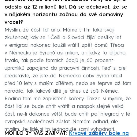
odešlo až 12 milionů lidí. Dá se očekávat, že se
v nějakém horizontu začnou do své domoviny
vracet?
Myslím, že část lidí ano. Máme s tím také svoji
zkušenost, kdy se i Češi a Slováci žijící desítky let
v emigraci nakonec toužili vrátit zpět domů. Třeba
v Německu je Syřanů asi milion, a i když to dlouho
trvalo, tak podle tamních údajů je 60 procent
uprchlíků zapojeno do pracovní činnosti. Teď si ale
představte, že jste do Německa coby Syřan utekl
před 10 lety s malým dítětem, nebo se teprve až tam
narodilo, tak takové dítě je dnes už spíš Němec.
Rodina tam má zapuštěné kořeny. Takže si myslím, že
část lidí se bude chtít vrátit a naopak stejně velká
část, ne-li dokonce větší, bude chtít po integraci v té
evropské společnosti zůstat. Nemám odhad, ale
myslím, že lidé si to jednoduše sami vyhodnotí.
MOHLO BY VÁS ZAJÍMAT:
Krvavé záběry boje na