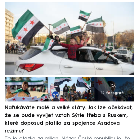
12 fotografií
Naťukáváte malé a velké státy. Jak lze očekávat,
že se bude vyvíjet vztah Sýrie třeba s Ruskem,
které doposud platilo za spojence Asadova
režimu?
To je otázka za milion. Názor České republiky je, že