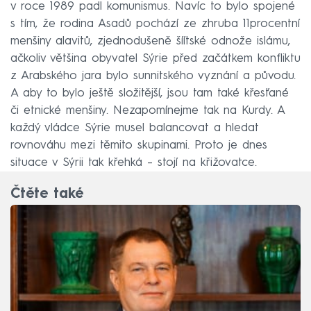
v roce 1989 padl komunismus. Navíc to bylo spojené
s tím, že rodina Asadů pochází ze zhruba 11procentní
menšiny alavitů, zjednodušeně šíítské odnože islámu,
ačkoliv většina obyvatel Sýrie před začátkem konfliktu
z Arabského jara bylo sunnitského vyznání a původu.
A aby to bylo ještě složitější, jsou tam také křesťané
či etnické menšiny. Nezapomínejme tak na Kurdy. A
každý vládce Sýrie musel balancovat a hledat
rovnováhu mezi těmito skupinami. Proto je dnes
situace v Sýrii tak křehká – stojí na křižovatce.
Čtěte také