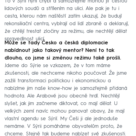
To v Sýrii nyní chybí a samozřejmě mohou jít cestou
lidových soudů a střílením na ulici. Ale pak je tu i
cesta, kterou nám naštěstí zatím ukazují, že budují
rekonsiliační centra, vybírají od lidí zbraně a deklarují,
že chtějí trestat zločiny za režimu, ale nechtějí dělat
spravedlnost ulicí.
Může se tady Česko a česká diplomacie
nabídnout jako takový mentor? Není to tak
dlouho, co jsme si změnou režimu také prošli.
Jdeme do Sýrie se vzkazem, že v tom máme
zkušenosti, ale nechceme nikoho poučovat. Že jsme
zažili transformaci politickou i ekonomickou a
nabízíme jim naše know-how je samozřejmě přidaná
hodnota. Ale Arabové jsou obecně hrdí. Nechtějí
slyšet, jak jim začneme diktovat, co mají dělat. U
velkých zemí navíc mohou panovat obavy, že mají
vlastní agendu se Sýrií. My Češi ji ale jednoduše
nemáme. V Sýrii pomáháme obyvatelům proto, že
chceme. Stejně tak budeme nabízet své zkušenosti.