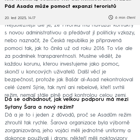
Pád Asada může pomoct expanzi teroristů
6 min čtení
20. led 2025, 14:17
Nejdůležitější ale je, že Pivoňka má navázat kontakty
s novou administrativou a předávat jí politicky vzkazy,
nebo naznačit, že Česká republika je připravená
pomoci tak, jak to činila už od roku 2016. To vše ale
za podmínek transparentnosti. Musíme vědět, že
každou korunu, kterou investujeme jako pomoc,
skončí u koncových uživatelů. Další věcí je
bezpečnost, protože jak Bašár al-Asad nekontroloval
celé území Sýrie, tak nyní ani rebelové, kteří svrhli
režim, nemají stále plně pod kontrolou celou zemi.
Dá se odhadnout, jak velkou podporu má mezi
Syřany Šara a nový režim?
Dá a je to i jeden z důvodů, proč se Asadům režim
zhroutil tak rychle. Šarova organizace byla výborně
zorganizována, jeho vojáci měli jednotné uniformy a
dokonce používali i drony, někteří měli noktovizory