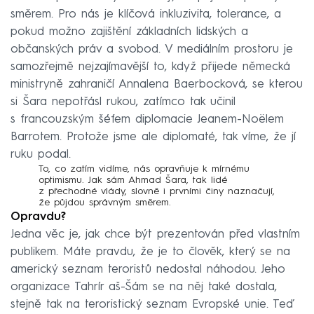
směrem. Pro nás je klíčová inkluzivita, tolerance, a
pokud možno zajištění základních lidských a
občanských práv a svobod. V mediálním prostoru je
samozřejmě nejzajímavější to, když přijede německá
ministryně zahraničí Annalena Baerbocková, se kterou
si Šara nepotřásl rukou, zatímco tak učinil
s francouzským šéfem diplomacie Jeanem-Noëlem
Barrotem. Protože jsme ale diplomaté, tak víme, že jí
ruku podal.
To, co zatím vidíme, nás opravňuje k mírnému
optimismu. Jak sám Ahmad Šara, tak lidé
z přechodné vlády, slovně i prvními činy naznačují,
že půjdou správným směrem.
Opravdu?
Jedna věc je, jak chce být prezentován před vlastním
publikem. Máte pravdu, že je to člověk, který se na
americký seznam teroristů nedostal náhodou. Jeho
organizace Tahrír aš-Šám se na něj také dostala,
stejně tak na teroristický seznam Evropské unie. Teď