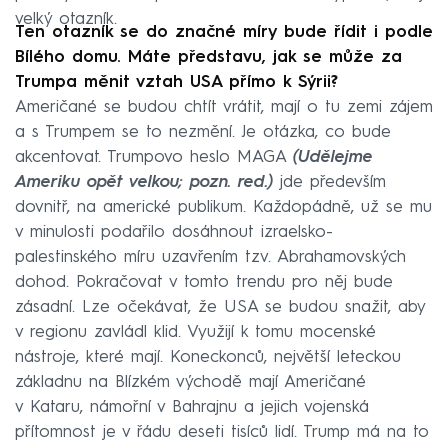
velký otazník.
Ten otazník se do značné míry bude řídit i podle
Bílého domu. Máte představu, jak se může za
Trumpa měnit vztah USA přímo k Sýrii?
Američané se budou chtít vrátit, mají o tu zemi zájem
a s Trumpem se to nezmění. Je otázka, co bude
akcentovat. Trumpovo heslo MAGA
(Udělejme
Ameriku opět velkou; pozn. red.)
jde především
dovnitř, na americké publikum. Každopádně, už se mu
v minulosti podařilo dosáhnout izraelsko-
palestinského míru uzavřením tzv. Abrahamovských
dohod. Pokračovat v tomto trendu pro něj bude
zásadní. Lze očekávat, že USA se budou snažit, aby
v regionu zavládl klid. Využijí k tomu mocenské
nástroje, které mají. Koneckonců, největší leteckou
základnu na Blízkém východě mají Američané
v Kataru, námořní v Bahrajnu a jejich vojenská
přítomnost je v řádu deseti tisíců lidí. Trump má na to