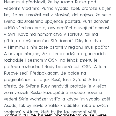
Neumím si představit, že by Asada Rusko pod
vedením Vladimira Putina vydalo zpět, protože už jen
tím, že mu umožnil exil v Moskvě, dal najevo, že se o
svého dlouholetého spojence postará. Putin zároveň
udělá všechno proto, aby nepřišel o svoji přítomnost
v Sýrii. Když má námořnictvo v Tartúsu, tak má
přístup do východního Středomoří. Díky letectvu
v Hmímímu s ním zase ostatní v regionu musí počítat.
A nezapomínejme, že o teroristických organizacích
rozhoduje i seznam v OSN, na jehož změnu je
potřeba rozhodnutí Rady bezpečnosti OSN. A tam
Rusové sedí. Předpokládám, že dojde na
pragmatičnost a to jak Rusů, tak i Syřanů. A to i
přesto, že Syřané Rusy nenávidí, protože je v jejich
zemi vraždili. Rusko každopádně nebude novému
vedení Sýrie vycházet vstříc, a kdyby jim vydalo zpět
Asada, tak by navíc ztratilo kredibilitu třeba u svých
spojenců v Africe, kteří by jim tak nemohli věřit.
Zaznělo tu, že během občanské války ze Sýrie