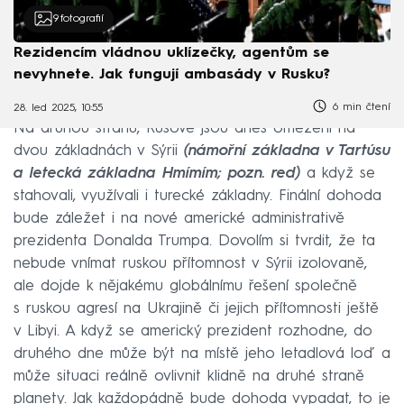
9
fotografií
Rezidencím vládnou uklízečky, agentům se
nevyhnete. Jak fungují ambasády v Rusku?
6 min čtení
28. led 2025, 10:55
Na druhou stranu, Rusové jsou dnes omezeni na
dvou základnách v Sýrii
(námořní základna v Tartúsu
a letecká základna Hmímím; pozn. red)
a když se
stahovali, využívali i turecké základny. Finální dohoda
bude záležet i na nové americké administrativě
prezidenta Donalda Trumpa. Dovolím si tvrdit, že ta
nebude vnímat ruskou přítomnost v Sýrii izolovaně,
ale dojde k nějakému globálnímu řešení společně
s ruskou agresí na Ukrajině či jejich přítomnosti ještě
v Libyi. A když se americký prezident rozhodne, do
druhého dne může být na místě jeho letadlová loď a
může situaci reálně ovlivnit klidně na druhé straně
planety. Jak každopádně bude dohoda vypadat, to je