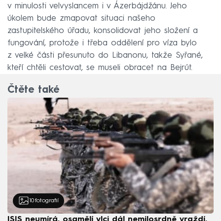
v minulosti velvyslancem i v Ázerbájdžánu. Jeho
úkolem bude zmapovat situaci našeho
zastupitelského úřadu, konsolidovat jeho složení a
fungování, protože i třeba oddělení pro víza bylo
z velké části přesunuto do Libanonu, takže Syřané,
kteří chtěli cestovat, se museli obracet na Bejrút.
Čtěte také
10
fotografií
ISIS neumírá, osamělí vlci dál nemilosrdně vraždí.