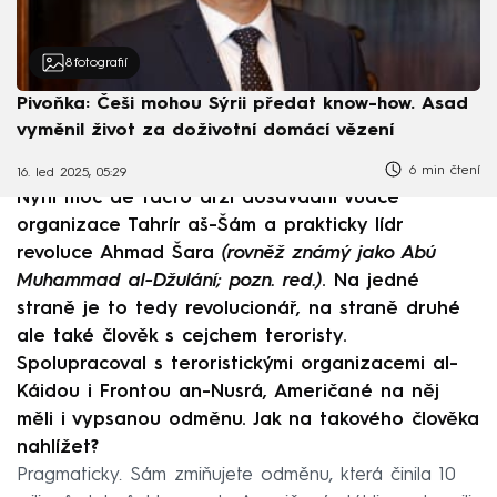
8
fotografií
Pivoňka: Češi mohou Sýrii předat know-how. Asad
vyměnil život za doživotní domácí vězení
6 min čtení
16. led 2025, 05:29
Nyní moc de facto drží dosavadní vůdce
organizace Tahrír aš-Šám a prakticky lídr
revoluce Ahmad Šara
(rovněž známý jako Abú
Muhammad al-Džulání; pozn. red.)
. Na jedné
straně je to tedy revolucionář, na straně druhé
ale také člověk s cejchem teroristy.
Spolupracoval s teroristickými organizacemi al-
Káidou i Frontou an-Nusrá, Američané na něj
měli i vypsanou odměnu. Jak na takového člověka
nahlížet?
Pragmaticky. Sám zmiňujete odměnu, která činila 10