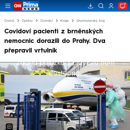
Domů
Zprávy
Domácí
Kraje
Jihomoravský kraj
Covidoví pacienti z brněnských
nemocnic dorazili do Prahy. Dva
přepravil vrtulník
Žádná položka z playlistu není
Výběr redakce
dostupná.