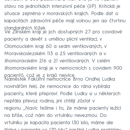
stavu na jednotkách intenzivní péče (JIP). Kritická je
situace zejména v moravských krajích. Podle dat o
kapacitách zdravotní péče mají volnou jen asi čtvrtinu
standardních lůžek.
Ve Zlínském kraji je jich dostupných 27 pro covidové
pacienty a devět s umělou plicní ventilací, v
Olomouckém kraji 60 a sedm ventilovaných, v
Moravskoslezském 113 a 25 ventilovaných a v
Jihomoravském 216 a 21 ventilovaných. V celém
Jihomoravském kraji je v nemocnicích s covidem 900
pacientů, což je z krajů nejvíce.
Náměstek Fakultní nemocnice Brno Ondřej Ludka
novinářům řekl, že nemocnice do rána vybírala
pacienty, které přepraví. Podle Ludky si u některých
nepřála převoz rodina, jiní chtějí zůstat v
regionu. „Navíc řešíme i to, že máme pacienty ležící
na břiše, což nám do vrtulníku nevezmou. Do
vrtulníku je kapacita pacienta 130 kilo, máme ale