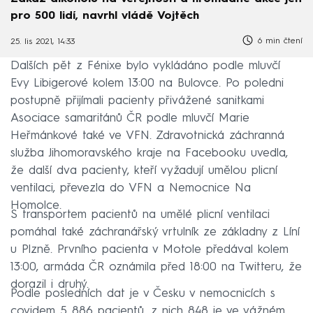
pro 500 lidí, navrhl vládě Vojtěch
6 min čtení
25. lis 2021, 14:33
Dalších pět z Fénixe bylo vykládáno podle mluvčí
Evy Libigerové kolem 13:00 na Bulovce. Po poledni
postupně přijímali pacienty přivážené sanitkami
Asociace samaritánů ČR podle mluvčí Marie
Heřmánkové také ve VFN. Zdravotnická záchranná
služba Jihomoravského kraje na Facebooku uvedla,
že další dva pacienty, kteří vyžadují umělou plicní
ventilaci, převezla do VFN a Nemocnice Na
Homolce.
S transportem pacientů na umělé plicní ventilaci
pomáhal také záchranářský vrtulník ze základny z Líní
u Plzně. Prvního pacienta v Motole předával kolem
13:00, armáda ČR oznámila před 18:00 na Twitteru, že
dorazil i druhý.
Podle posledních dat je v Česku v nemocnicích s
covidem 5 886 pacientů, z nich 848 je ve vážném