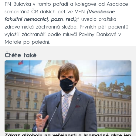
FN Bulovka v tomto pořadí a kolegové od Asociace
samaritánů ČR dalších pět ve VFN
(Všeobecné
fakultní nemocnici, pozn. red.)
,“ uvedla pražská
zdravotnická záchranná služba. Prvních pět pacientů
vyložili záchranáři podle mluvčí Pavlíny Dankové v
Motole po poledni.
Čtěte také
Zákaz alkoholu na veřejnosti a hromadné akce jen