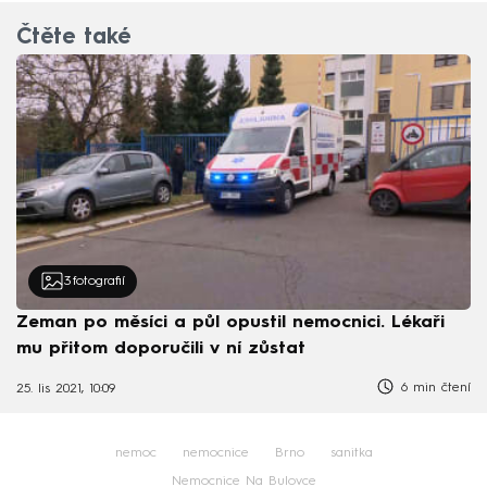
Čtěte také
3
fotografií
Zeman po měsíci a půl opustil nemocnici. Lékaři
mu přitom doporučili v ní zůstat
6 min čtení
25. lis 2021, 10:09
nemoc
nemocnice
Brno
sanitka
Nemocnice Na Bulovce