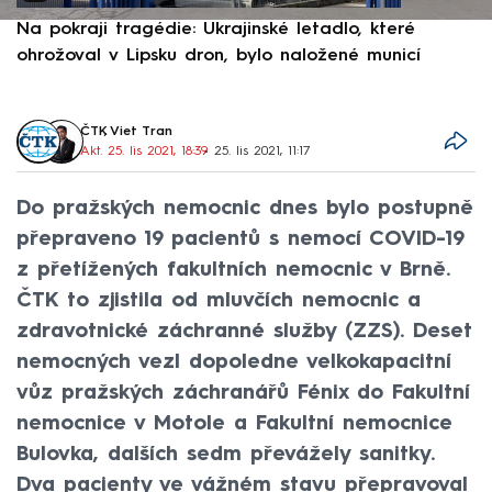
Na pokraji tragédie: Ukrajinské letadlo, které
P
ohrožoval v Lipsku dron, bylo naložené municí
e
ČTK
,
Viet Tran
Akt. 25. lis 2021, 18:39
• 25. lis 2021, 11:17
Do pražských nemocnic dnes bylo postupně
přepraveno 19 pacientů s nemocí COVID-19
z přetížených fakultních nemocnic v Brně.
ČTK to zjistila od mluvčích nemocnic a
zdravotnické záchranné služby (ZZS). Deset
nemocných vezl dopoledne velkokapacitní
vůz pražských záchranářů Fénix do Fakultní
nemocnice v Motole a Fakultní nemocnice
Bulovka, dalších sedm převážely sanitky.
Dva pacienty ve vážném stavu přepravoval