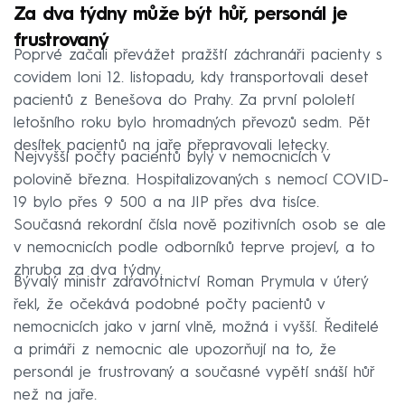
Za dva týdny může být hůř, personál je
frustrovaný
Poprvé začali převážet pražští záchranáři pacienty s
covidem loni 12. listopadu, kdy transportovali deset
pacientů z Benešova do Prahy. Za první pololetí
letošního roku bylo hromadných převozů sedm. Pět
desítek pacientů na jaře přepravovali letecky.
Nejvyšší počty pacientů byly v nemocnicích v
polovině března. Hospitalizovaných s nemocí COVID-
19 bylo přes 9 500 a na JIP přes dva tisíce.
Současná rekordní čísla nově pozitivních osob se ale
v nemocnicích podle odborníků teprve projeví, a to
zhruba za dva týdny.
Bývalý ministr zdravotnictví Roman Prymula v úterý
řekl, že očekává podobné počty pacientů v
nemocnicích jako v jarní vlně, možná i vyšší. Ředitelé
a primáři z nemocnic ale upozorňují na to, že
personál je frustrovaný a současné vypětí snáší hůř
než na jaře.