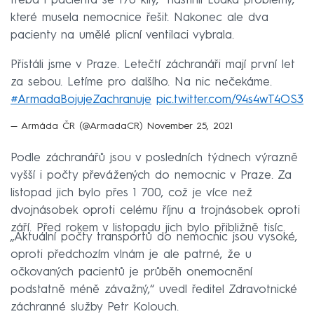
třeba i pacienta se 170 kily,“ nastínil Ludka problémy,
které musela nemocnice řešit. Nakonec ale dva
pacienty na umělé plicní ventilaci vybrala.
Přistáli jsme v Praze. Letečtí záchranáři mají první let
za sebou. Letíme pro dalšího. Na nic nečekáme.
#ArmadaBojujeZachranuje
pic.twitter.com/94s4wT4OS3
— Armáda ČR (@ArmadaCR)
November 25, 2021
Podle záchranářů jsou v posledních týdnech výrazně
vyšší i počty převážených do nemocnic v Praze. Za
listopad jich bylo přes 1 700, což je více než
dvojnásobek oproti celému říjnu a trojnásobek oproti
září. Před rokem v listopadu jich bylo přibližně tisíc.
„Aktuální počty transportů do nemocnic jsou vysoké,
oproti předchozím vlnám je ale patrné, že u
očkovaných pacientů je průběh onemocnění
podstatně méně závažný,“ uvedl ředitel Zdravotnické
záchranné služby Petr Kolouch.