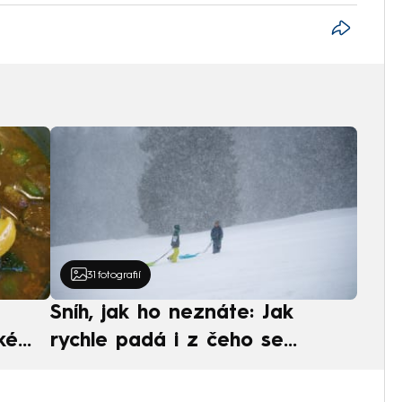
31
fotografií
Sníh, jak ho neznáte: Jak
ké
rychle padá i z čeho se
ská
skládá. A vločky nejsou bílé