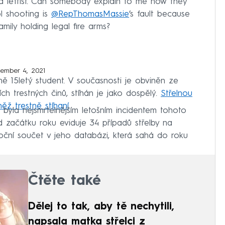
a leftist. Can somebody explain to me how they
l shooting is
@RepThomasMassie
’s fault because
mily holding legal fire arms?
ember 4, 2021
ě 15letý student. V současnosti je obviněn ze
ch trestných činů, stíhán je jako dospělý.
Střelnou
něž trestně stíhaní
.
byla nejsmrtelnějším letošním incidentem tohoto
 začátku roku eviduje 34 případů střelby na
roční součet v jeho databázi, která sahá do roku
Čtěte také
Dělej to tak, aby tě nechytili,
napsala matka střelci z