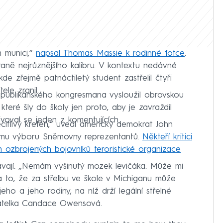
m munici,“
napsal Thomas Massie k rodinné fotce
.
aně nejrůznějšího kalibru. V kontextu nedávné
kde zřejmě patnáctiletý student zastřelil čtyři
ele zranil.
 republikánského kongresmana vysloužil obrovskou
, které šly do školy jen proto, aby je zavraždil
ivoval se jeden z komentujících.
ecitlivý kretén,“ uvedl americký demokrat John
ému výboru Sněmovny reprezentantů.
Někteří kritici
 ozbrojených bojovníků teroristické organizace
ávají. „Nemám vyšinutý mozek levičáka. Může mi
 na to, že za střelbu ve škole v Michiganu může
eho a jeho rodiny, na níž drží legální střelné
ovatelka Candace Owensová.