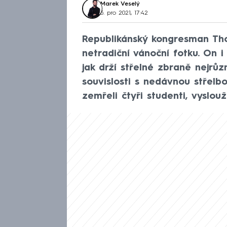
Marek Veselý
5. pro 2021, 17:42
Republikánský kongresman Tho
netradiční vánoční fotku. On i
jak drží střelné zbraně nejrůzně
souvislosti s nedávnou střelbo
zemřeli čtyři studenti, vyslouž