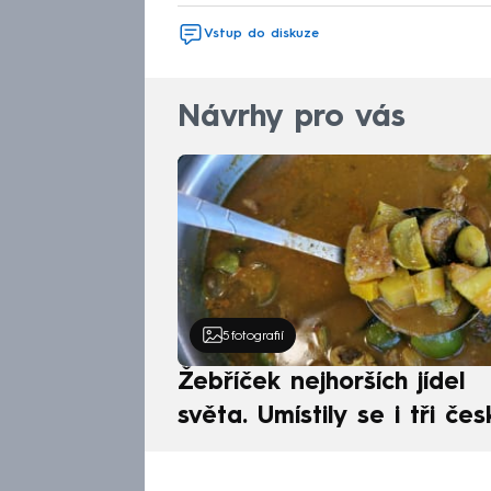
Vstup do diskuze
Návrhy pro vás
5
fotografií
Žebříček nejhorších jídel
světa. Umístily se i tři čes
pokrmy, vévodí skandináv
kuchyně