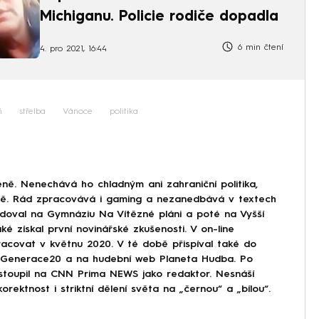
Michiganu. Policie rodiče dopadla
6 min čtení
4. pro 2021, 16:44
ň
střelba
Vánoce
politika
ně. Nenechává ho chladným ani zahraniční politika,
ině. Rád zpracovává i gaming a nezanedbává v textech
doval na Gymnáziu Na Vítězné pláni a poté na Vyšší
ké získal první novinářské zkušenosti. V on-line
covat v květnu 2020. V té době přispíval také do
Generace20 a na hudební web Planeta Hudba. Po
astoupil na CNN Prima NEWS jako redaktor. Nesnáší
korektnost i striktní dělení světa na „černou“ a „bílou“.