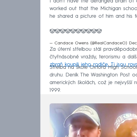
I don’t have the deranged brain of 
worked out that the Michigan schoo
he shared a picture of him and his fa
🤡🤡🤡🤡🤡🤡🤡🤡🤡🤡
— Candace Owens (@RealCandaceO)
Dec
Za úterní střelbou stál pravděpodobn
čtyřnásobné vraždy, terorismu a další
zbraň koupili jeho rodiče. Ti jsou rov
Střelba na škole Oxford High School 
druhu. Deník The Washington Post od
amerických školách, což je nejvyšší 
1999.