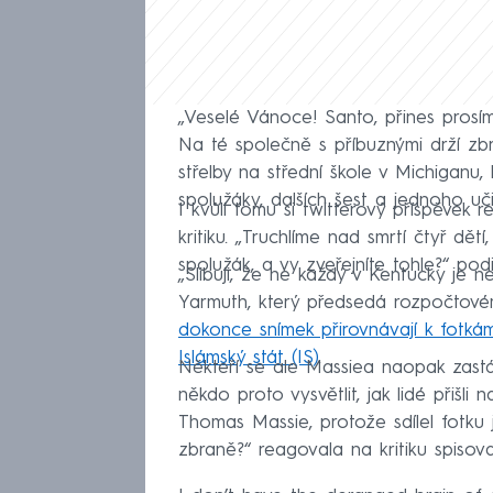
„Veselé Vánoce! Santo, přines prosí
Na té společně s příbuznými drží zbr
střelby na střední škole v Michiganu, 
spolužáky, dalších šest a jednoho učit
I kvůli tomu si twitterový příspěvek
kritiku. „Truchlíme nad smrtí čtyř dětí
spolužák, a vy zveřejníte tohle?“ pod
„Slibuji, že ne každý v Kentucky je n
Yarmuth, který předsedá rozpočtov
dokonce snímek přirovnávají k fotkám
Islámský stát (IS)
.
Někteří se ale Massiea naopak zast
někdo proto vysvětlit, jak lidé přišli
Thomas Massie, protože sdílel fotku j
zbraně?“ reagovala na kritiku spis