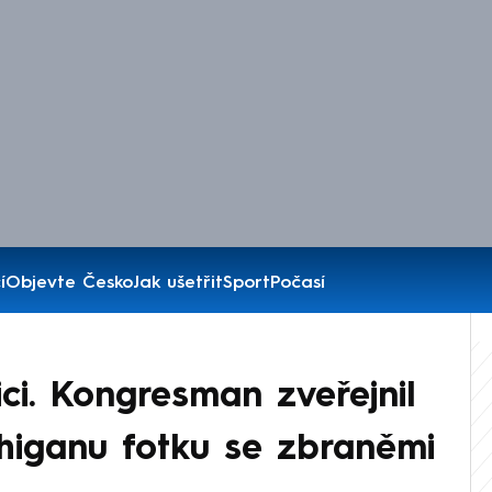
í
Objevte Česko
Jak ušetřit
Sport
Počasí
ci. Kongresman zveřejnil
higanu fotku se zbraněmi