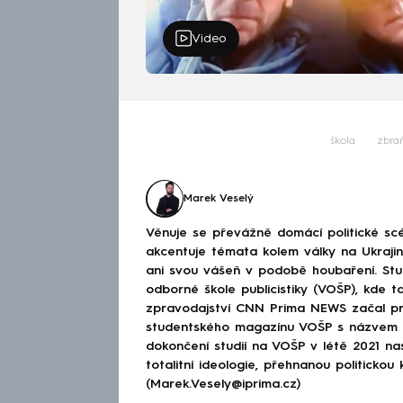
Video
škola
zbra
Marek Veselý
Věnuje se převážně domácí politické scé
akcentuje témata kolem války na Ukraj
ani svou vášeň v podobě houbaření. Stu
odborné škole publicistiky (VOŠP), kde ta
zpravodajství CNN Prima NEWS začal pra
studentského magazínu VOŠP s názvem 
dokončení studií na VOŠP v létě 2021 n
totalitní ideologie, přehnanou politickou 
(Marek.Vesely@iprima.cz)