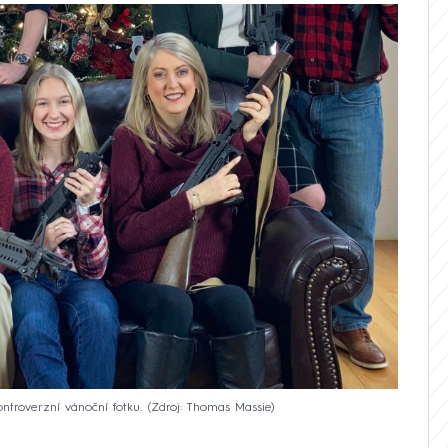
ntroverzní vánoční fotku.
Zdroj: Thomas Massie