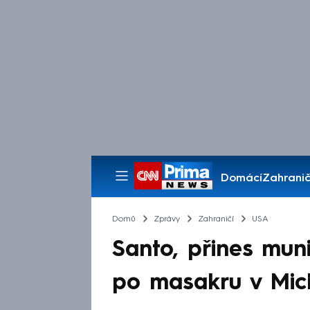
Domácí
Zahranič
Pořady
Domů
Zprávy
Zahraničí
USA
Santo, přines muni
po masakru v Mic