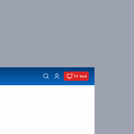
TV živě