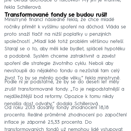
jste okradl důchodce o tisícovku? My jim je vrátíme,“
řekla Schillerová.
Transformované fondy se budou rušit
Ministryně financí následně řekla, že chce mladé
ročníky přimět k vyššímu spoření na důchod. Vláda se
proto snaží tlačit na nižší poplatky u penzijních
společností. „Mladí lidé totiž problém většinou neřeší.
Starají se o to, aby měli kde bydlet, spláceli hypotéku
a podobně. Systém chceme zatraktivnit a zavést
spoření dle strategie životního cyklu. Neboli aby
nevstoupili do nějakého fondu a nezůstali tam celý
život. To by se měnilo podle věku,“ řekla ministryně.
Podle ní je podstatné, že by se do deseti let měly
zrušit transformované fondy. „To je nejpodstatnější a
nejdůležitější bod reformy. Opozice k tomu nikdy
nenašla dost odvahy,“ dodala Schillerová.
Od roku 2013 dosáhly fondy zhodnocení 18,18
procenta. Reálné průměrné zhodnocení po započtení
inflace je záporné 25,33 procenta. Do
transformovaných fondů už nemohou lidé vstupovat.