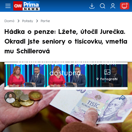
Domů
Pořady
Partie
Hádka o penze: Lžete, útočil Jurečka.
Okradl jste seniory o tisícovku, vmetla
mu Schillerová
Žádná položka z playlistu není
dostupná.
9 fotografií
Ladislav Šustr
24. kvě 2026, 13:52
Ostrou výměnou názorů se v pořadu Partie
Terezie Tománkové na CNN Prima NEWS