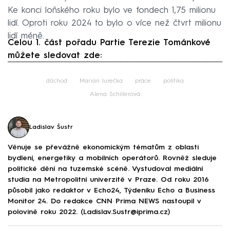
Ke konci loňského roku bylo ve fondech 1,75 milionu
lidí. Oproti roku 2024 to bylo o více než čtvrt milionu
lidí méně.
Celou 1. část pořadu Partie Terezie Tománkové
můžete sledovat zde:
Failed to fetch
důchod
Marian Jurečka
práce
politika
Alena Schillerová
Ladislav Šustr
Věnuje se převážně ekonomickým tématům z oblasti
bydlení, energetiky a mobilních operátorů. Rovněž sleduje
politické dění na tuzemské scéně. Vystudoval mediální
studia na Metropolitní univerzitě v Praze. Od roku 2016
působil jako redaktor v Echo24, Týdeníku Echo a Business
Monitor 24. Do redakce CNN Prima NEWS nastoupil v
polovině roku 2022. (Ladislav.Sustr@iprima.cz)