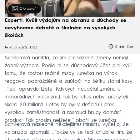
12
fotografií
Experti: Kvůli výdajům na obranu a důchody se
nevyhneme debatě o školném na vysokých
školách
6 min čtení
14. dub 2026, 08:23
Schillerová namítla, že jím prosazené změny nemají
žádný význam. Podle ní se důchodový účet plní kvůli
tomu, že rostou reálné mzdy. Jurečka na výrok
reagoval podrážděně a zaútočil na šéfku státní kasy.
„Teď opravdu lžete. Kdybych neudělal změnu u
mimořádných valorizací, tak by letos nebyl přebytek
skoro 20 miliard. Letos by byl v deficitu i přes
vysokou zaměstnanost a rostoucí hrubý domácí
produkt. Tak prosím nelžete,“ obořil se Jurečka.
Schillerová následně někdejšímu ministru vyčetla, že
valorizaci zpomalil. „Takže vy se teď chlubíte tím, že