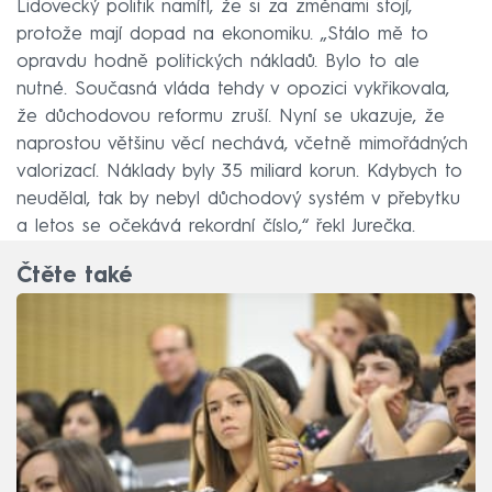
Lidovecký politik namítl, že si za změnami stojí,
protože mají dopad na ekonomiku. „Stálo mě to
opravdu hodně politických nákladů. Bylo to ale
nutné. Současná vláda tehdy v opozici vykřikovala,
že důchodovou reformu zruší. Nyní se ukazuje, že
naprostou většinu věcí nechává, včetně mimořádných
valorizací. Náklady byly 35 miliard korun. Kdybych to
neudělal, tak by nebyl důchodový systém v přebytku
a letos se očekává rekordní číslo,“ řekl Jurečka.
Čtěte také