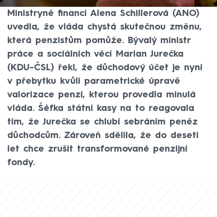
stala debata o důchodové reformě.
Ministryně financí Alena Schillerová (ANO)
uvedla, že vláda chystá skutečnou změnu,
která penzistům pomůže. Bývalý ministr
práce a sociálních věcí Marian Jurečka
(KDU-ČSL) řekl, že důchodový účet je nyní
v přebytku kvůli parametrické úpravě
valorizace penzí, kterou provedla minulá
vláda. Šéfka státní kasy na to reagovala
tím, že Jurečka se chlubí sebráním peněz
důchodcům. Zároveň sdělila, že do deseti
let chce zrušit transformované penzijní
fondy.