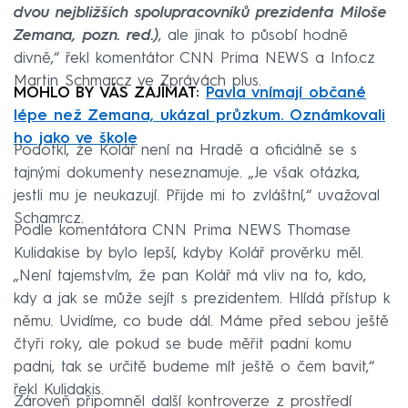
dvou nejbližších spolupracovníků prezidenta Miloše
Zemana, pozn. red.)
, ale jinak to působí hodně
divně,“ řekl komentátor CNN Prima NEWS a Info.cz
Martin Schmarcz ve Zprávách plus.
MOHLO BY VÁS ZAJÍMAT:
Pavla vnímají občané
lépe než Zemana, ukázal průzkum. Oznámkovali
ho jako ve škole
Podotkl, že Kolář není na Hradě a oficiálně se s
tajnými dokumenty neseznamuje. „Je však otázka,
jestli mu je neukazují. Přijde mi to zvláštní,“ uvažoval
Schamrcz.
Podle komentátora CNN Prima NEWS Thomase
Kulidakise by bylo lepší, kdyby Kolář prověrku měl.
„Není tajemstvím, že pan Kolář má vliv na to, kdo,
kdy a jak se může sejít s prezidentem. Hlídá přístup k
němu. Uvidíme, co bude dál. Máme před sebou ještě
čtyři roky, ale pokud se bude měřit padni komu
padni, tak se určitě budeme mít ještě o čem bavit,“
řekl Kulidakis.
Zároveň připomněl další kontroverze z prostředí