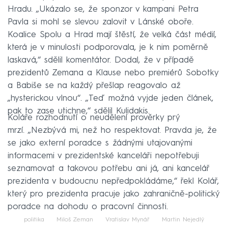
Hradu. „Ukázalo se, že sponzor v kampani Petra
Pavla si mohl se slevou zalovit v Lánské oboře.
Koalice Spolu a Hrad mají štěstí, že velká část médií,
která je v minulosti podporovala, je k nim poměrně
laskavá,“ sdělil komentátor. Dodal, že v případě
prezidentů Zemana a Klause nebo premiérů Sobotky
a Babiše se na každý přešlap reagovalo až
„hysterickou vlnou“. „Teď možná vyjde jeden článek,
pak to zase utichne,“ sdělil Kulidakis.
Koláře rozhodnutí o neudělení prověrky prý
mrzí. „Nezbývá mi, než ho respektovat. Pravda je, že
se jako externí poradce s žádnými utajovanými
informacemi v prezidentské kanceláři nepotřebuji
seznamovat a takovou potřebu ani já, ani kancelář
prezidenta v budoucnu nepředpokládáme,“ řekl Kolář,
který pro prezidenta pracuje jako zahraničně-politický
poradce na dohodu o pracovní činnosti.
politika
Miloš Zeman
Vratislav Mynář
Martin Nejedlý