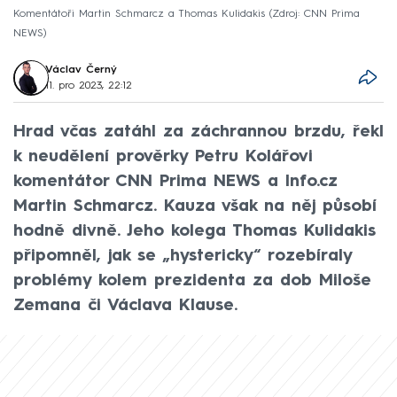
Komentátoři Martin Schmarcz a Thomas Kulidakis
Zdroj: CNN Prima
NEWS
Václav Černý
11. pro 2023, 22:12
Hrad včas zatáhl za záchrannou brzdu, řekl
k neudělení prověrky Petru Kolářovi
komentátor CNN Prima NEWS a Info.cz
Martin Schmarcz. Kauza však na něj působí
hodně divně. Jeho kolega Thomas Kulidakis
připomněl, jak se „hystericky“ rozebíraly
problémy kolem prezidenta za dob Miloše
Zemana či Václava Klause.