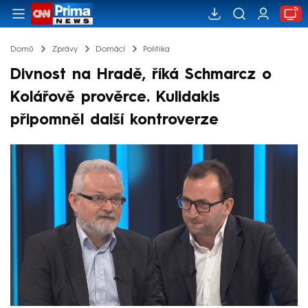
Domů
Zprávy
Domácí
Politika
Divnost na Hradě, říká Schmarcz o
Kolářově prověrce. Kulidakis
připomněl další kontroverze