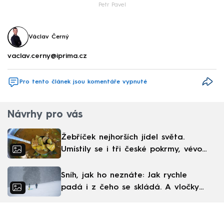
Petr Pavel
Václav Černý
vaclav.cerny@iprima.cz
Pro tento článek jsou komentáře vypnuté
Návrhy pro vás
Žebříček nejhorších jídel světa.
Umístily se i tři české pokrmy, vévodí
skandinávská kuchyně
Sníh, jak ho neznáte: Jak rychle
padá i z čeho se skládá. A vločky
nejsou bílé