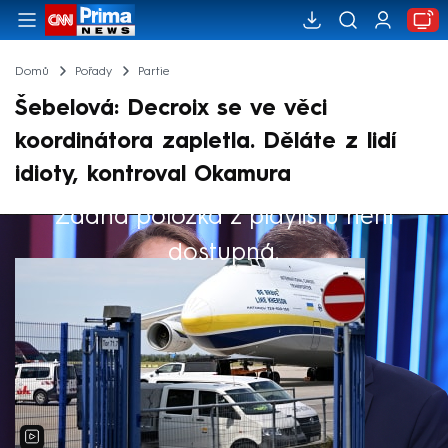
Domů
Pořady
Partie
Šebelová: Decroix se ve věci
koordinátora zapletla. Děláte z lidí
idioty, kontroval Okamura
Žádná položka z playlistu není
Výběr redakce
dostupná.