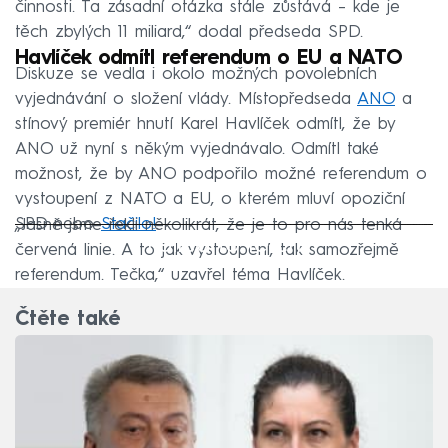
činnosti. Ta zásadní otázka stále zůstává – kde je
těch zbylých 11 miliard,“ dodal předseda SPD.
Havlíček odmítl referendum o EU a NATO
Diskuze se vedla i okolo možných povolebních
vyjednávání o složení vlády. Místopředseda
ANO
a
stínový premiér hnutí Karel Havlíček odmítl, že by
ANO už nyní s někým vyjednávalo. Odmítl také
možnost, že by ANO podpořilo možné referendum o
vystoupení z NATO a EU, o kterém mluví opoziční
SPD nebo
Stačilo!
.
„Jasně jsme řekli několikrát, že je to pro nás tenká
Failed to fetch
červená linie. A to jak vystoupení, tak samozřejmě
referendum. Tečka,“ uzavřel téma Havlíček.
Čtěte také