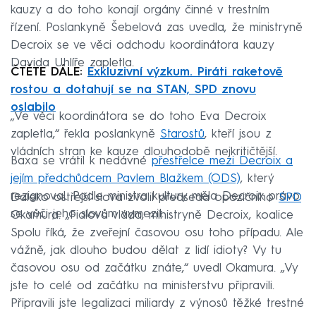
kauzy a do toho konají orgány činné v trestním
řízení. Poslankyně Šebelová zas uvedla, že ministryně
Decroix se ve věci odchodu koordinátora kauzy
Davida Uhlíře zapletla.
ČTĚTE DÁLE:
Exkluzivní výzkum. Piráti raketově
rostou a dotahují se na STAN, SPD znovu
oslabilo
„Ve věci koordinátora se do toho Eva Decroix
zapletla,“ řekla poslankyně
Starostů
, kteří jsou z
vládních stran ke kauze dlouhodobě nejkritičtější.
Baxa se vrátil k nedávné
přestřelce mezi Decroix a
jejím předchůdcem Pavlem Blažkem (ODS)
, který
rezignoval. Podle ministra kultury měla Decroix právo
Daleko ostřejší slova zvolil předseda opozičního
SPD
se vůči jeho slovům vymezit.
Okamura. „Fialova vláda, ministryně Decroix, koalice
Spolu říká, že zveřejní časovou osu toho případu. Ale
vážně, jak dlouho budou dělat z lidí idioty?
Vy tu
časovou osu od začátku znáte,“ uvedl Okamura. „Vy
jste to celé od začátku na ministerstvu připravili.
Připravili jste legalizaci miliardy z výnosů těžké trestné