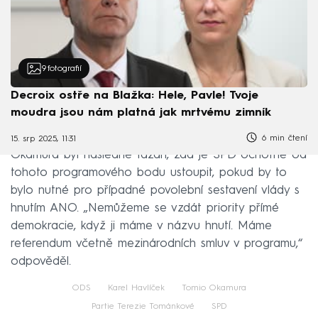
9
fotografií
Decroix ostře na Blažka: Hele, Pavle! Tvoje
moudra jsou nám platná jak mrtvému zimník
6 min čtení
15. srp 2025, 11:31
Okamura byl následně tázán, zda je SPD ochotné od
tohoto programového bodu ustoupit, pokud by to
bylo nutné pro případné povolební sestavení vlády s
hnutím ANO. „Nemůžeme se vzdát priority přímé
demokracie, když ji máme v názvu hnutí. Máme
referendum včetně mezinárodních smluv v programu,“
odpověděl.
ODS
Karel Havlíček
Tomio Okamura
Partie Terezie Tománkové
SPD