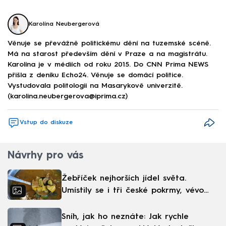
Karolína Neubergerová
Věnuje se převážně politickému dění na tuzemské scéně.
Má na starost především dění v Praze a na magistrátu.
Karolína je v médiích od roku 2015. Do CNN Prima NEWS
přišla z deníku Echo24. Věnuje se domácí politice.
Vystudovala politologii na Masarykově univerzitě.
(karolina.neubergerova@iprima.cz)
Vstup do diskuze
Návrhy pro vás
Žebříček nejhorších jídel světa.
Umístily se i tři české pokrmy, vévodí
skandinávská kuchyně
Sníh, jak ho neznáte: Jak rychle