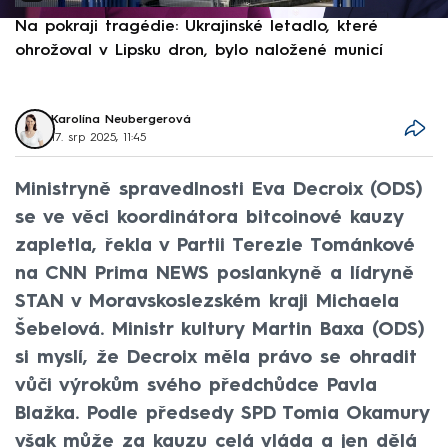
Na pokraji tragédie: Ukrajinské letadlo, které
P
ohrožoval v Lipsku dron, bylo naložené municí
e
Karolína Neubergerová
17. srp 2025, 11:45
Ministryně spravedlnosti Eva Decroix (ODS)
se ve věci koordinátora bitcoinové kauzy
zapletla, řekla v Partii Terezie Tománkové
na CNN Prima NEWS poslankyně a lídryně
STAN v Moravskoslezském kraji Michaela
Šebelová. Ministr kultury Martin Baxa (ODS)
si myslí, že Decroix měla právo se ohradit
vůči výrokům svého předchůdce Pavla
Blažka. Podle předsedy SPD Tomia Okamury
však může za kauzu celá vláda a jen dělá