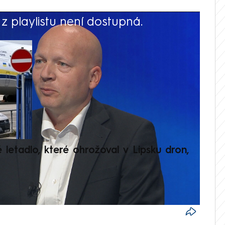
 playlistu není dostupná.
V
é letadlo, které ohrožoval v Lipsku dron,
Přilá
polit