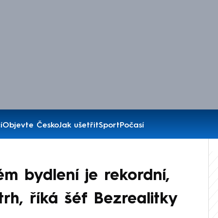
í
Objevte Česko
Jak ušetřit
Sport
Počasí
m bydlení je rekordní,
trh, říká šéf Bezrealitky