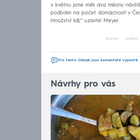
v květnu jsme měli dva miliony návš
podívám na počet domácností v Česku
množství lidí,“ uzavřel Meyer.
byznys
bydlení
Pro tento článek jsou komentáře vypnuté
Návrhy pro vás