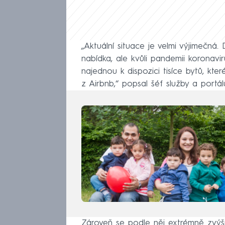
„Aktuální situace je velmi výjimečná
nabídka, ale kvůli pandemii koronavi
najednou k dispozici tisíce bytů, kt
z Airbnb,“ popsal šéf služby a portá
Zároveň se podle něj extrémně zvýš