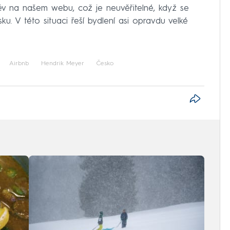
těv na našem webu, což je neuvěřitelné, když se
. V této situaci řeší bydlení asi opravdu velké
Airbnb
Hendrik Meyer
Česko