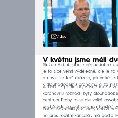
Video
V květnu jsme měli dv
Službu Airbnb podle něj nadobro opusti
je to sice velmi výdělečné, ale je to
a navíc se teď ukázalo, jak velké je 
k dlouhodobému pronájmu a za nižší 
Airbnb se podle něj v plné míře v žá
koronaviru rozhodli byty dlouhodoběj
centrum Prahy to je ale velké osvobo
duchů, kde se pohybují jen turisté,“ z
Portál Bezrealitky.cz, který nabízí 
ne přes realitní kancelář, má podle