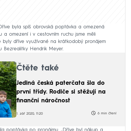
. Dříve byla spíš obrovská poptávka a omezená
ru a omezení i v cestovním ruchu jsme měli
eré byly dříve využívané na krátkodobý pronájem
lu Bezrealitky Hendrik Meyer.
Čtěte také
Jediná česká paterčata šla do
první třídy. Rodiče si stěžují na
finanční náročnost
6 min čtení
1. zář 2020, 11:20
ila poptávka po pronájmu. „Dříve byl nákup a