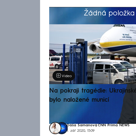
Žádná položka z
Výběr redakce
Video
Na pokraji tragédie: Ukrajinsk
bylo naložené municí
Dáša Šamanová
,
CNN Prima NEWS
1. zář 2020, 15:09