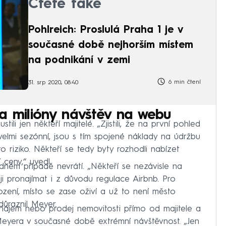
Čtěte také
Pohlreich: Proslulá Praha 1 je v
současné době nejhorším místem
na podnikání v zemi
6 min čtení
31. srp 2020, 08:40
a milióny návštěv na webu
li jen někteří majitelé. „Zjistili, že na první pohled
 velmi sezónní, jsou s tím spojené náklady na údržbu
to riziko. Někteří se tedy byty rozhodli nabízet
ceny,“ uvedl.
dném případě nevrátí. „Někteří se nezávisle na
i pronajímat i z důvodu regulace Airbnb. Pro
zení, místo se zase oživí a už to není město
důraznil Meyer.
pronájem nebo prodej nemovitosti přímo od majitele a
 Meyera v současné době extrémní návštěvnost. „Jen