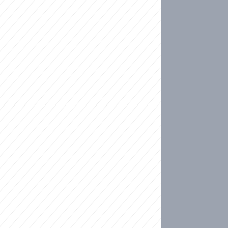
ideo
kat migranty do Česka? Sami by odešli, tvrdí exp
ické sebevraždě