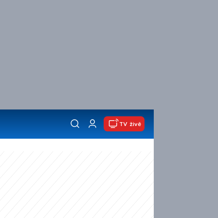
TV živě