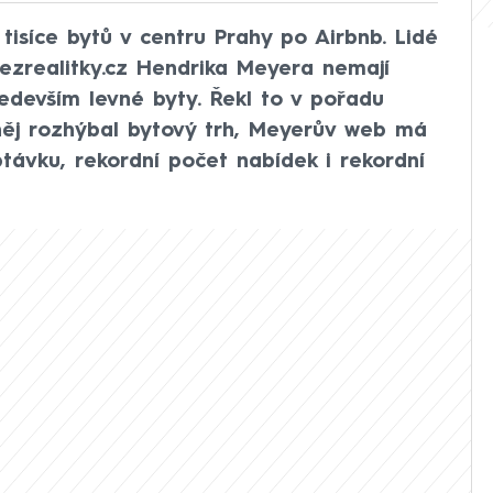
tisíce bytů v centru Prahy po Airbnb. Lidé
ezrealitky.cz Hendrika Meyera nemají
edevším levné byty. Řekl to v pořadu
 něj rozhýbal bytový trh, Meyerův web má
távku, rekordní počet nabídek i rekordní