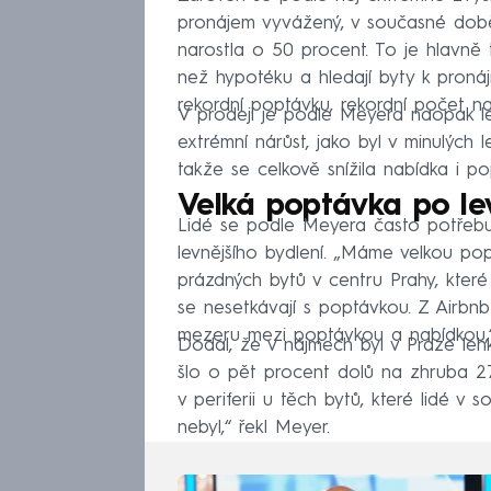
pronájem vyvážený, v současné době 
narostla o 50 procent. To je hlavně tím
než hypotéku a hledají byty k pronáj
rekordní poptávku, rekordní počet na
V prodeji je podle Meyera naopak le
extrémní nárůst, jako byl v minulých
takže se celkově snížila nabídka i po
Velká poptávka po lev
Lidé se podle Meyera často potřeb
levnějšího bydlení. „Máme velkou pop
prázdných bytů v centru Prahy, které 
se nesetkávají s poptávkou. Z Airbnb 
mezeru mezi poptávkou a nabídkou,“ v
Dodal, že v nájmech byl v Praze leh
šlo o pět procent dolů na zhruba 27
v periferii u těch bytů, které lidé v
nebyl,“ řekl Meyer.