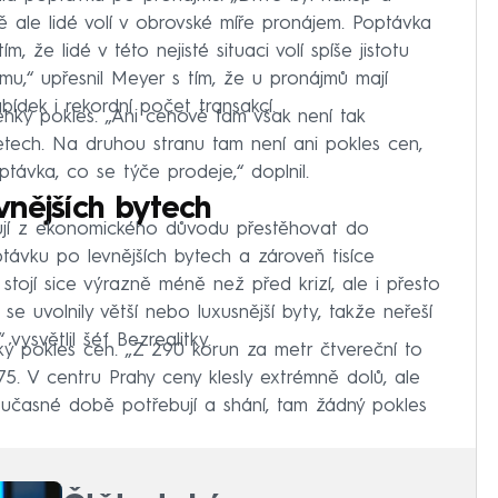
ale lidé volí v obrovské míře pronájem. Poptávka
, že lidé v této nejisté situaci volí spíše jistotu
mu,“ upřesnil Meyer s tím, že u pronájmů mají
bídek i rekordní počet transakcí.
hký pokles. „Ani cenově tam však není tak
 letech. Na druhou stranu tam není ani pokles cen,
ptávka, co se týče prodeje,“ doplnil.
nějších bytech
ují z ekonomického důvodu přestěhovat do
távku po levnějších bytech a zároveň tisíce
stojí sice výrazně méně než před krizí, ale i přesto
se uvolnily větší nebo luxusnější byty, takže neřeší
ysvětlil šéf Bezrealitky.
ký pokles cen. „Z 290 korun za metr čtvereční to
5. V centru Prahy ceny klesly extrémně dolů, ale
 současné době potřebují a shání, tam žádný pokles