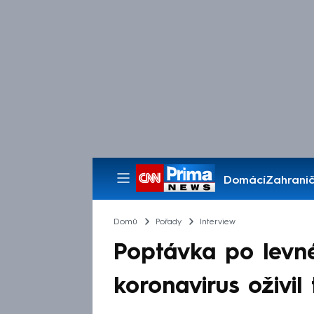
Domácí
Zahranič
Pořady
Domů
Pořady
Interview
Poptávka po levné
koronavirus oživil 