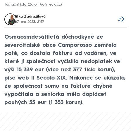
Ilustrační foto
Zdroj: Profimedia.cz
Jitka Zadražilová
27. pro 2023, 21:17
Osmaosmdesátiletá důchodkyně ze
severoitalské obce Camporosso zemřela
poté, co dostala fakturu od vodáren, ve
které jí společnost vyčíslila nedoplatek ve
výši 15 339 eur (více než 377 tisíc korun),
píše web Il Secolo XIX. Nakonec se ukázalo,
že společnost sumu na faktuře chybně
vypočítala a seniorka měla doplácet
pouhých 55 eur (1 353 korun).