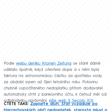
Podle
webu deníku Kronen Zeitung
se staré dámě
udělalo špatně, když otevřela dopis a v něm byla
faktura na astronomickou částku za spotřebu vody
za období srpen až říjen letošního roku. Polovinu
chybně vypočítaného nedoplatku přitom dodavatel
automaticky strhl z bankovního účtu, k čemuž měl od
odběratelky oprávnění,
píše web Il Secolo XIX
ČTĚTE TAKÉ:
Zaplaťte dluh. Stát vyžaduje po
Harrachovských obří nedoplatek, starosta mluví o