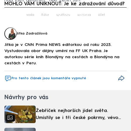
nad vším ostatním,“ řekl ženin syn.
MOHLO VÁM UNIKNOUT: Je ke zdražování důvod?
Failed to fetch
voda
Itálie
spotřeba
seniorka
účet
Jitka Zadražilová
Jitka je v CNN Prima NEWS editorkou od roku 2023.
Vystudovala obor dějiny umění na FF UK Praha. Je
autorkou série knih Blondýny na cestách a Blondýna na
cestách v Peru.
Pro tento článek jsou komentáře vypnuté
Návrhy pro vás
Žebříček nejhorších jídel světa.
Umístily se i tři české pokrmy, vévodí
skandinávská kuchyně