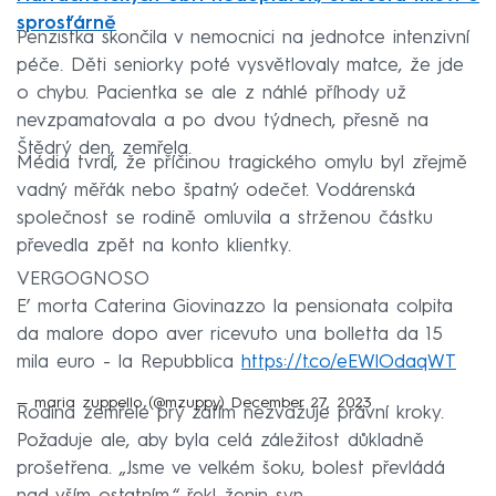
sprosťárně
Penzistka skončila v nemocnici na jednotce intenzivní
péče. Děti seniorky poté vysvětlovaly matce, že jde
o chybu. Pacientka se ale z náhlé příhody už
nevzpamatovala a po dvou týdnech, přesně na
Štědrý den, zemřela.
Média tvrdí, že příčinou tragického omylu byl zřejmě
vadný měřák nebo špatný odečet. Vodárenská
společnost se rodině omluvila a strženou částku
převedla zpět na konto klientky.
VERGOGNOSO
E’ morta Caterina Giovinazzo la pensionata colpita
da malore dopo aver ricevuto una bolletta da 15
mila euro - la Repubblica
https://t.co/eEWlOdaqWT
— maria zuppello (@mzuppy)
December 27, 2023
Rodina zemřelé prý zatím nezvažuje právní kroky.
Požaduje ale, aby byla celá záležitost důkladně
prošetřena. „Jsme ve velkém šoku, bolest převládá