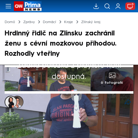
Domů
Zprávy
Domácí
Kraje
Zlínský kraj
Hrdinný řidič na Zlínsku zachránil
ženu s cévní mozkovou příhodou.
Rozhodly vteřiny
Žádná položka z playlistu není
dostupná.
6 fotografií
Eva Jarkovská
,
Jana Vozárová
16. čvc 2024, 21:53
Řidič v Lukově na Zlínsku zachránil ženu,
kterou postihla cévní mozková příhoda.