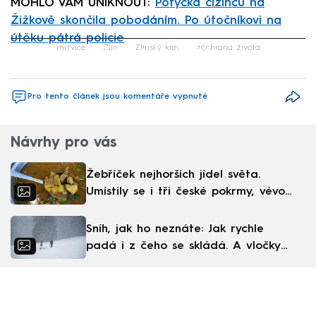
MOHLO VÁM UNIKNOUT:
Potyčka cizinců na
Žižkově skončila pobodáním. Po útočníkovi na
útěku pátrá policie
Failed to fetch
mrtvice
Zlín
Zlínský kraj
záchrana života
Pro tento článek jsou komentáře vypnuté
Návrhy pro vás
Žebříček nejhorších jídel světa.
Umístily se i tři české pokrmy, vévodí
skandinávská kuchyně
Sníh, jak ho neznáte: Jak rychle
padá i z čeho se skládá. A vločky
nejsou bílé