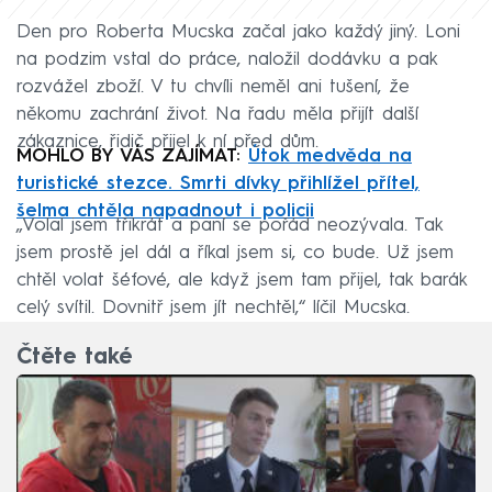
Den pro Roberta Mucska začal jako každý jiný. Loni
na podzim vstal do práce, naložil dodávku a pak
rozvážel zboží. V tu chvíli neměl ani tušení, že
někomu zachrání život. Na řadu měla přijít další
zákaznice, řidič přijel k ní před dům.
MOHLO BY VÁS ZAJÍMAT:
Útok medvěda na
turistické stezce. Smrti dívky přihlížel přítel,
šelma chtěla napadnout i policii
„Volal jsem třikrát a paní se pořád neozývala. Tak
jsem prostě jel dál a říkal jsem si, co bude. Už jsem
chtěl volat šéfové, ale když jsem tam přijel, tak barák
celý svítil. Dovnitř jsem jít nechtěl,“ líčil Mucska.
Čtěte také