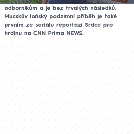
Díky Robertu Mucskovi se dostala včas k
odborníkům a je bez trvalých následků.
Mucskův loňský podzimní příběh je také
prvním ze seriálu reportáží Srdce pro
hrdinu na CNN Prima NEWS.