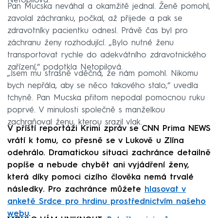
Netopilová.
Pan Mucska neváhal a okamžitě jednal. Ženě pomohl,
zavolal záchranku, počkal, až přijede a pak se
zdravotníky pacientku odnesl. Právě čas byl pro
záchranu ženy rozhodující. „Bylo nutné ženu
transportovat rychle do adekvátního zdravotnického
zařízení,“ podotkla Netopilová.
„Jsem mu strašně vděčná, že nám pomohl. Nikomu
bych nepřála, aby se něco takového stalo,“ uvedla
tchyně. Pan Mucska přitom nepodal pomocnou ruku
poprvé. V minulosti společně s manželkou
zachraňoval ženu, kterou srazil vlak.
V příští reportáži Krimi zpráv se CNN Prima NEWS
vrátí k tomu, co přesně se v Lukově u Zlína
odehrálo. Dramatickou situaci zachránce detailně
popíše a nebude chybět ani vyjádření ženy,
která díky pomoci cizího člověka nemá trvalé
následky. Pro zachránce můžete
hlasovat v
anketě Srdce pro hrdinu prostřednictvím našeho
webu
.