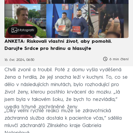
6
fotografií
ANKETA: Riskovali vlastní život, aby pomohli.
Darujte Srdce pro hrdinu a hlasujte
6 min čtení
16. čvc 2024, 06:50
Chvíli zvonil a troubil. Poté z domu vyšla vyděšená
žena a tvrdila, že její snacha leží v kuchyni. To, co se
dělo v následujících minutách, bylo rozhodující pro
život ženy, kterou postihlo krvácení do mozku. „Já
jsem byla v takovém šoku, že bych to nezvládla,“
uvedla tchyně zachráněné ženy.
„Díky velmi rychlé reakci muže se zdravotnická
záchranná služba dostala k pacientce včas,“ sdělila
mluvčí záchranářů Zlínského kraje Gabriela