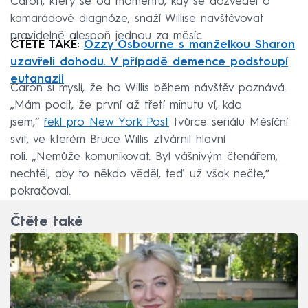
Caron, který se od momentu, kdy se dozvěděl o
kamarádově diagnóze, snaží Willise navštěvovat
pravidelně alespoň jednou za měsíc
ČTĚTE TAKÉ:
Ozzy Osbourne s manželkou Sharon
uzavřeli dohodu. V případě demence podstoupí
eutanazii
Caron si myslí, že ho Willis během návštěv poznává.
„Mám pocit, že první až třetí minutu ví, kdo
jsem,“
řekl pro New York Post
tvůrce seriálu Měsíční
svit, ve kterém Bruce Willis ztvárnil hlavní
roli. „Nemůže komunikovat. Byl vášnivým čtenářem,
nechtěl, aby to někdo věděl, teď už však nečte,“
pokračoval.
Čtěte také