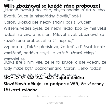
Willis zbožňoval se každé ráno probouzet
„Hodně investuji do toho, abych nadále zůstal v jeho
životě. Bruce je mimořádný člověk,“ sdělil
Caron. „Pokud jste někdy strávili čas s Brucem
Willisem, věděli byste, že nebyl nikdo, kdo by měl větší
radost ze života než on. Miloval život, zbožňoval se
každé ráno probouzet a žít naplno,“
vzpomínal. „Takže představa, že teď vidí život takhle
zamlženě, nedává smysl. Je vážně úžasný chlap,“
zamyslel se.
„Když jste s ním, víte, že je to Bruce, a jste vděční, že
tady může být,“ poznamenanal Caron. „Jeho radost
ze života je ale pryč,“ doplnil zdrceně.
MOHLO BY VÁS ZAJÍMAT: Dojatá Anička
Slováčková děkuje za podporu: Věří, že všechny
těžkosti zvládne
Failed to fetch
nemoc
demence
komunikace
celebrita
onemocnění