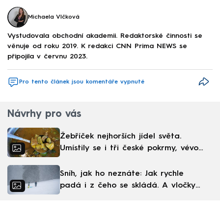
Michaela Vlčková
Vystudovala obchodní akademii. Redaktorské činnosti se
věnuje od roku 2019. K redakci CNN Prima NEWS se
připojila v červnu 2023.
Pro tento článek jsou komentáře vypnuté
Návrhy pro vás
Žebříček nejhorších jídel světa.
Umístily se i tři české pokrmy, vévodí
skandinávská kuchyně
Sníh, jak ho neznáte: Jak rychle
padá i z čeho se skládá. A vločky
nejsou bílé