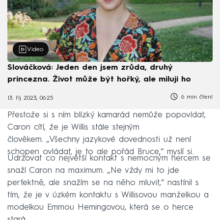
Video
Slováčková: Jeden den jsem zrůda, druhý
princezna. Život může být hořký, ale miluji ho
6 min čtení
13. říj 2023, 06:25
Přestože si s ním blízký kamarád nemůže popovídat,
Caron cítí, že je Willis stále stejným
člověkem. „Všechny jazykové dovednosti už není
schopen ovládat, je to ale pořád Bruce,“ myslí si.
Udržovat co největší kontakt s nemocným hercem se
snaží Caron na maximum. „Ne vždy mi to jde
perfektně, ale snažím se na něho mluvit,“ nastínil s
tím, že je v úzkém kontaktu s Willisovou manželkou a
modelkou Emmou Hemingovou, která se o herce
stará.