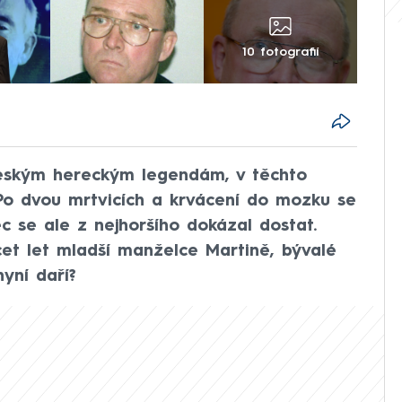
10 fotografií
 českým hereckým legendám, v těchto
 Po dvou mrtvicích a krvácení do mozku se
ec se ale z nejhoršího dokázal dostat.
cet let mladší manželce Martině, bývalé
yní daří?