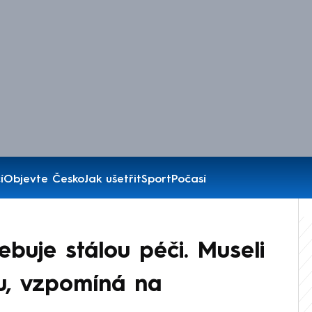
í
Objevte Česko
Jak ušetřit
Sport
Počasí
ebuje stálou péči. Museli
u, vzpomíná na