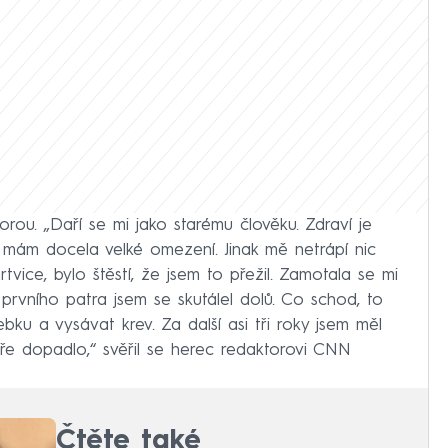
orou. „Daří se mi jako starému člověku. Zdraví je
 mám docela velké omezení. Jinak mě netrápí nic
tvice, bylo štěstí, že jsem to přežil. Zamotala se mi
vního patra jsem se skutálel dolů. Co schod, to
bku a vysávat krev. Za další asi tři roky jsem měl
bře dopadlo,“ svěřil se herec redaktorovi CNN
Čtěte také