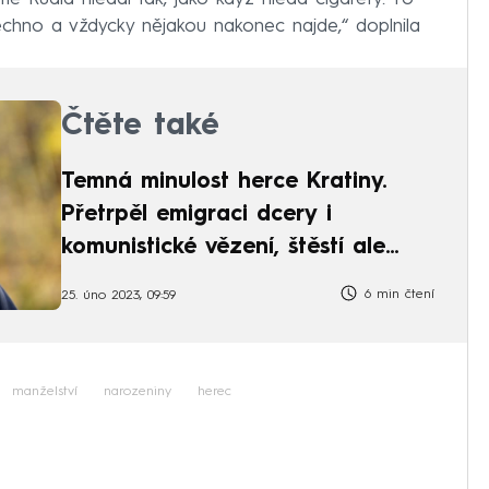
šechno a vždycky nějakou nakonec najde,“ doplnila
Čtěte také
Temná minulost herce Kratiny.
Přetrpěl emigraci dcery i
komunistické vězení, štěstí ale
našel
6 min čtení
25. úno 2023, 09:59
manželství
narozeniny
herec