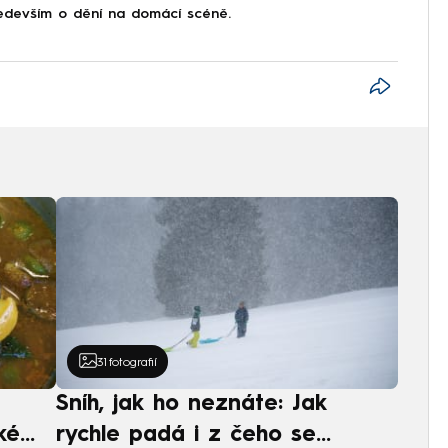
devším o dění na domácí scéně.
31
fotografií
Sníh, jak ho neznáte: Jak
ké
rychle padá i z čeho se