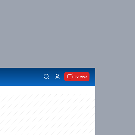
TV živě