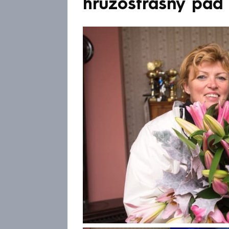
hrůzostrašný pád