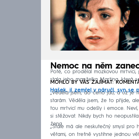
Nemoc na něm zanec
Poté, co prodělal mozkovou mrtvici,
stala jeho manželka Martina, která s
MOHLO BY VÁS ZAJÍMAT: KOMENT
Hašek, jí zemřel v náručí, syn se 
„Věděla jsem, do čeho jdu, a už j
starám. Věděla jsem, že to přijde, a
tou mrtvicí mu odešly i emoce. Neví, 
si stěžovat. Nikdy bych ho neopustila.
žena.
„Stále má ale neskutečný smysl pro hu
větami, on trefně vystihne jednou vět