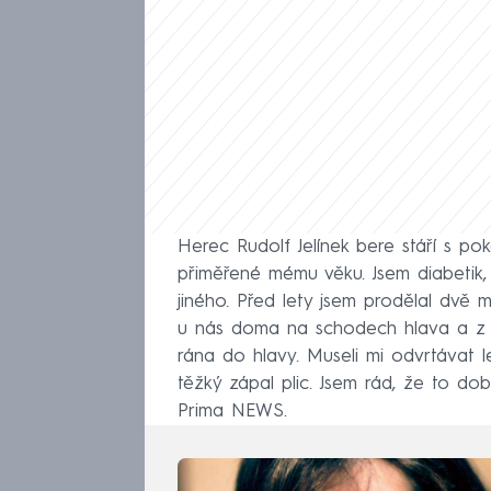
Herec Rudolf Jelínek bere stáří s pok
přiměřené mému věku. Jsem diabetik,
jiného. Před lety jsem prodělal dvě mr
u nás doma na schodech hlava a z pr
rána do hlavy. Museli mi odvrtávat le
těžký zápal plic. Jsem rád, že to do
Prima NEWS.