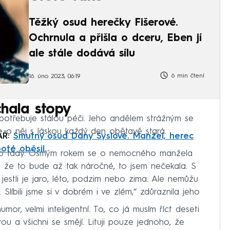
Těžký osud herečky Fišerové.
Ochrnula a přišla o dceru, Eben jí
ale stále dodává sílu
6 min čtení
16. úno 2023, 06:19
hala stopy
 potřebuje stálou péči. Jeho andělem strážným se
e o něj s láskou každý den obětavě stará.
ÁŘ:
Smutný osud Dany Syslové. Manžel, herec
poté oběsil
.
e to tady. Osmým rokem se o nemocného manžela
le že to bude až tak náročné, to jsem nečekala. S
jestli je jaro, léto, podzim nebo zima. Ale nemůžu
 Slíbili jsme si v dobrém i ve zlém,“ zdůraznila jeho
mor, velmi inteligentní. To, co já musím říct deseti
ou a všichni se smějí. Lituji pouze jednoho, že