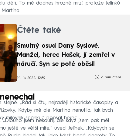
lu děti. To mě dodnes hrozně mrzí, protože Jelínků
 Martina.
Čtěte také
Smutný osud Dany Syslové.
Manžel, herec Hašek, jí zemřel v
náručí. Syn se poté oběsil
6 min čtení
14. lis 2022, 12:39
t nenechal
stejně. „Rád si čtu, nejraději historické časopisy a
křížovky. Kdyby mě ale Martina nenutila, tak bych
lký milovník spánku,“ popsal herec.
y. „Dlouho jsem nekouřil, ale když jsem pak měl
mu ještě ve větší míře,“ uvedl Jelínek. „Kdybych se
 mě Rudla hledal tak, jako když hledá cigarety. To