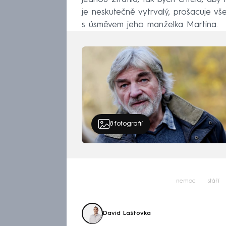
je neskutečně vytrvalý, prošacuje v
s úsměvem jeho manželka Martina.
8
fotografií
nemoc
stáří
David Laštovka