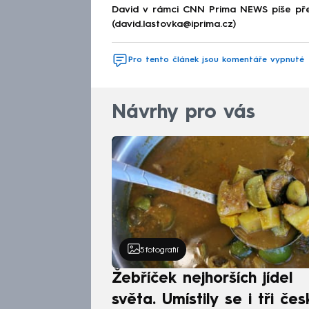
David v rámci CNN Prima NEWS píše pře
(david.lastovka@iprima.cz)
Pro tento článek jsou komentáře vypnuté
Návrhy pro vás
5
fotografií
Žebříček nejhorších jídel
světa. Umístily se i tři čes