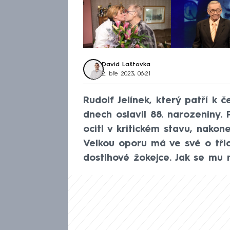
David Laštovka
2. bře 2023, 06:21
Rudolf Jelínek, který patří k
dnech oslavil 88. narozeniny.
ocitl v kritickém stavu, nakon
Velkou oporu má ve své o tři
dostihové žokejce. Jak se mu n