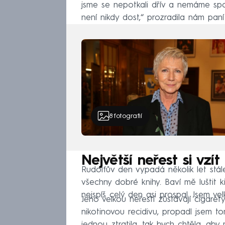
jsme se nepotkali dřív a nemáme spo
není nikdy dost,“ prozradila nám paní
8
fotografií
Největší neřest si vzí
Rudolfův den vypadá několik let stále 
všechny dobré knihy. Baví mě luštit 
nejspíš celý den asi prospal. Jsem ve
Jeho velkou neřestí zůstávají cigaret
nikotinovou recidivu, propadl jsem to
jednou ztratila, tak bych chtěla, aby