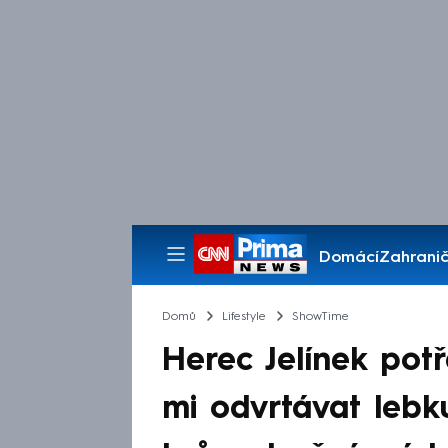
Domácí
Zahranič
Pořady
Domů
Lifestyle
ShowTime
Herec Jelínek potř
mi odvrtávat lebk