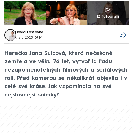
12 fotografií
David Laštovka
1. srp 2023, 09:14
Herečka Jana Šulcová, která nečekaně
zemřela ve věku 76 let, vytvořila řadu
nezapomenutelných filmových a seriálových
rolí. Před kamerou se několikrát objevila i v
celé své kráse. Jak vzpomínala na své
nejslavnější snímky?