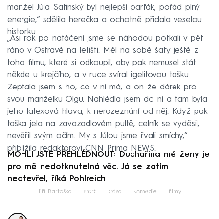
manžel Júla Satinský byl nejlepší parťák, pořád plný
energie,“ sdělila herečka a ochotně přidala veselou
historku.
„Asi rok po natáčení jsme se náhodou potkali v pět
ráno v Ostravě na letišti. Měl na sobě šaty ještě z
toho filmu, které si odkoupil, aby pak nemusel stát
někde u krejčího, a v ruce svíral igelitovou tašku.
Zeptala jsem s ho, co v ní má, a on že dárek pro
svou manželku Olgu. Nahlédla jsem do ní a tam byla
jeho latexová hlava, k nerozeznání od něj. Když pak
taška jela na zavazadlovém pultě, celník se vyděsil,
nevěřil svým očím. My s Júlou jsme řvali smíchy,“
přiblížila redaktorovi CNN Prima NEWS.
MOHLI JSTE PŘEHLÉDNOUT: Duchařina mé ženy je
pro mě nedotknutelná věc. Já se zatím
neotevřel, říká Pohlreich
Failed to fetch
Jiří Bartoška
smrt
krása
komedie
filmy