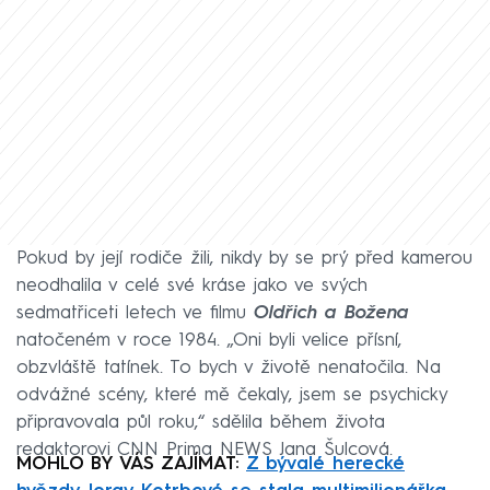
Pokud by její rodiče žili, nikdy by se prý před kamerou
neodhalila v celé své kráse jako ve svých
sedmatřiceti letech ve filmu
Oldřich a Božena
natočeném v roce 1984. „Oni byli velice přísní,
obzvláště tatínek. To bych v životě nenatočila. Na
odvážné scény, které mě čekaly, jsem se psychicky
připravovala půl roku,“ sdělila během života
redaktorovi CNN Prima NEWS Jana Šulcová.
MOHLO BY VÁS ZAJÍMAT:
Z bývalé herecké