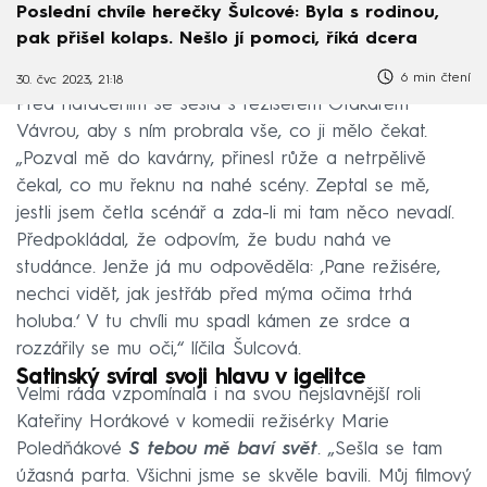
Poslední chvíle herečky Šulcové: Byla s rodinou,
pak přišel kolaps. Nešlo jí pomoci, říká dcera
6 min čtení
30. čvc 2023, 21:18
Před natáčením se sešla s režisérem Otakarem
Vávrou, aby s ním probrala vše, co ji mělo čekat.
„Pozval mě do kavárny, přinesl růže a netrpělivě
čekal, co mu řeknu na nahé scény. Zeptal se mě,
jestli jsem četla scénář a zda-li mi tam něco nevadí.
Předpokládal, že odpovím, že budu nahá ve
studánce. Jenže já mu odpověděla: ‚Pane režisére,
nechci vidět, jak jestřáb před mýma očima trhá
holuba.‘ V tu chvíli mu spadl kámen ze srdce a
rozzářily se mu oči,“ líčila Šulcová.
Satinský svíral svoji hlavu v igelitce
Velmi ráda vzpomínala i na svou nejslavnější roli
Kateřiny Horákové v komedii režisérky Marie
Poledňákové
S tebou mě baví svět
. „Sešla se tam
úžasná parta. Všichni jsme se skvěle bavili. Můj filmový