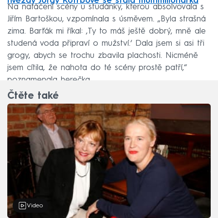
hvězdy Jorgy Kotrbové se stala multimilionářka
Na natáčení scény u studánky, kterou absolvovala s
Jiřím Bartoškou, vzpomínala s úsměvem. „Byla strašná
zima. Barťák mi říkal: ‚Ty to máš ještě dobrý, mně ale
studená voda připraví o mužství.‘ Dala jsem si asi tři
grogy, abych se trochu zbavila plachosti. Nicméně
jsem cítila, že nahota do té scény prostě patří,“
poznamenala herečka.
Čtěte také
Video