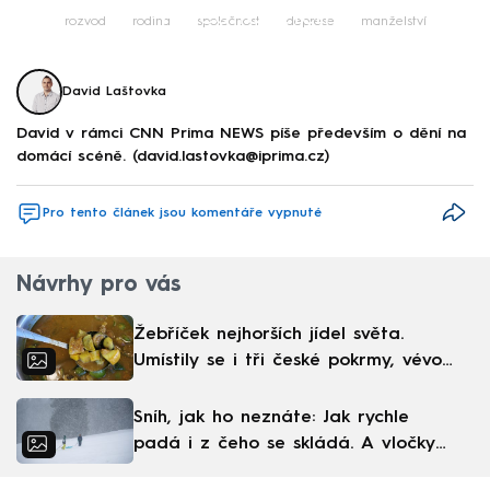
Failed to fetch
rozvod
rodina
společnost
deprese
manželství
David Laštovka
David v rámci CNN Prima NEWS píše především o dění na
domácí scéně. (david.lastovka@iprima.cz)
Pro tento článek jsou komentáře vypnuté
Návrhy pro vás
Žebříček nejhorších jídel světa.
Umístily se i tři české pokrmy, vévodí
skandinávská kuchyně
Sníh, jak ho neznáte: Jak rychle
padá i z čeho se skládá. A vločky
nejsou bílé