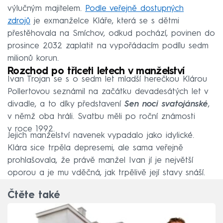
výlučným majitelem.
Podle veřejně dostupných
zdrojů
je exmanželce Kláře, která se s dětmi
přestěhovala na Smíchov, odkud pochází, povinen do
prosince 2032 zaplatit na vypořádacím podílu sedm
milionů korun.
Rozchod po třiceti letech v manželství
Ivan Trojan se s o sedm let mladší herečkou Klárou
Pollertovou seznámil na začátku devadesátých let v
divadle, a to díky představení
Sen noci svatojánské
,
v němž oba hráli. Svatbu měli po roční známosti
v roce 1992.
Jejich manželství navenek vypadalo jako idylické.
Klára sice trpěla depresemi, ale sama veřejně
prohlašovala, že právě manžel Ivan jí je největší
oporou a je mu vděčná, jak trpělivě její stavy snáší.
Čtěte také