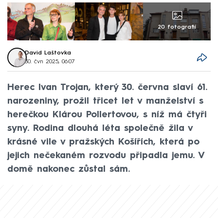
20 fotografií
David Laštovka
30. čvn 2025, 06:07
Herec Ivan Trojan, který 30. června slaví 61.
narozeniny, prožil třicet let v manželství s
herečkou Klárou Pollertovou, s níž má čtyři
syny. Rodina dlouhá léta společně žila v
krásné vile v pražských Košířích, která po
jejich nečekaném rozvodu připadla jemu. V
domě nakonec zůstal sám.