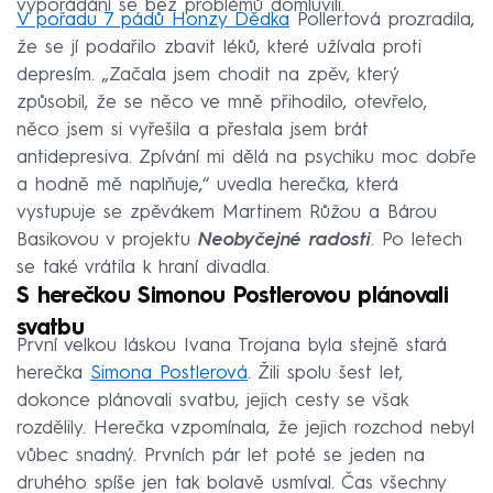
vypořádání se bez problémů domluvili.
V pořadu 7 pádů Honzy Dědka
Pollertová prozradila,
že se jí podařilo zbavit léků, které užívala proti
depresím. „Začala jsem chodit na zpěv, který
způsobil, že se něco ve mně přihodilo, otevřelo,
něco jsem si vyřešila a přestala jsem brát
antidepresiva. Zpívání mi dělá na psychiku moc dobře
a hodně mě naplňuje,“ uvedla herečka, která
vystupuje se zpěvákem Martinem Růžou a Bárou
Basikovou v projektu
Neobyčejné radosti
. Po letech
se také vrátila k hraní divadla.
S herečkou Simonou Postlerovou plánovali
svatbu
První velkou láskou Ivana Trojana byla stejně stará
herečka
Simona Postlerová
. Žili spolu šest let,
dokonce plánovali svatbu, jejich cesty se však
rozdělily. Herečka vzpomínala, že jejich rozchod nebyl
vůbec snadný. Prvních pár let poté se jeden na
druhého spíše jen tak bolavě usmíval. Čas všechny