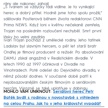
rány ale nakonec zahojil.
„S Ivanem se vždycky rádi vidíme. Je to vynikající
herec a dobrý přítel. Hodně jsme toho spolu prožili,“
sdělovala Postlerová během života redaktorovi CNN
Prima NEWS. Když loni v květnu nečekaně zemřela,
Trojan na posledním rozloučení nechyběl. Smrt první
lásky ho velmi zasáhla.
Ivan Trojan pochází z umělecké rodiny. Jeho tatínek
Ladislav byl slavným hercem, o pět let starší bratr
Ondřej je filmový producent a režisér. Po absolvování
DAMU získal angažmá v Realistickém divadle. V
letech 1990 až 1997 účinkoval v Divadle na
Vinohradech. Poté odešel do Dejvického divadla, v
němž působí dodnes. V současné době patří k
nejobsazovanějším českým filmovým a seriálovým
hercům. Výrazně se také uplatňuje v dabingu.
MOHLO VÁM UNIKNOUT:
Seriálový herec Petr
Batěk bydlí s rodinou v novostavbě s výhledem
na celou Prahu. Jak to v jeho království vypadá?