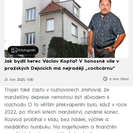
15
fotografií
Jak bydlí herec Václav Kopta? V honosné vile v
pražských Dejvicích má nejraději „cochcárnu“
6 min čtení
21. čvn 2025, 11:00
Trojan také často v rozhovorech zmiňoval, že
manželčiny deprese nemohou být důvodem k
rozchodu. O to větším překvapením bylo, když v roce
2022, po třiceti letech manželství, oznámili konec.
Rozvod probíhal v klidu, bez hádek, výčitek a
mediálního humbuku. Na majetkovém a finančním