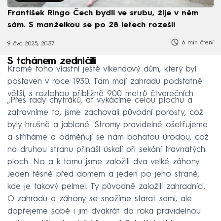
František Ringo Čech bydlí ve srubu, žije v něm
sám. S manželkou se po 28 letech rozešli
6 min čtení
9. čvc 2025, 20:37
S tchánem zedničili
Kromě toho vlastní ještě víkendový dům, který byl
postaven v roce 1930. Tam mají zahradu podstatně
větší, s rozlohou přibližně 900 metrů čtverečních.
„Přes rady chytráků, ať vykácíme celou plochu a
zatravníme to, jsme zachovali původní porosty, což
byly hrušně a jabloně. Stromy pravidelně ošetřujeme
a stříháme a odměňují se nám bohatou úrodou, což
na druhou stranu přináší úskalí při sekání travnatých
ploch. No a k tomu jsme založili dva velké záhony.
Jeden těsně před domem a jeden po jeho straně,
kde je takový pelmel. Ty původně založili zahradníci.
O zahradu a záhony se snažíme starat sami, ale
dopřejeme sobě i jim dvakrát do roka pravidelnou