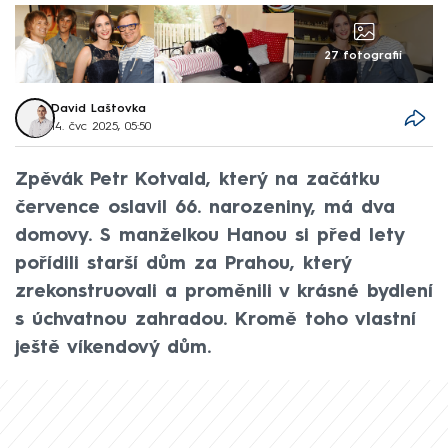
27 fotografií
David Laštovka
14. čvc 2025, 05:50
Zpěvák Petr Kotvald, který na začátku
července oslavil 66. narozeniny, má dva
domovy. S manželkou Hanou si před lety
pořídili starší dům za Prahou, který
zrekonstruovali a proměnili v krásné bydlení
s úchvatnou zahradou. Kromě toho vlastní
ještě víkendový dům.