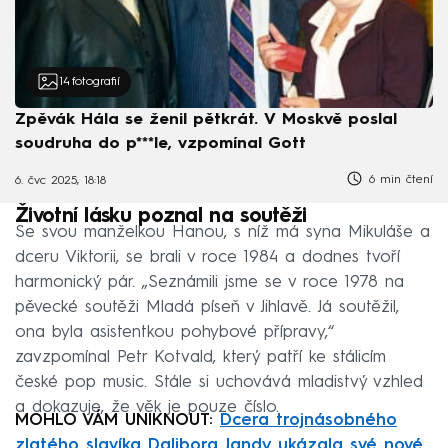
14
fotografií
Zpěvák Hála se ženil pětkrát. V Moskvě poslal
soudruha do p***le, vzpomínal Gott
6 min čtení
6. čvc 2025, 18:18
Životní lásku poznal na soutěži
Se svou manželkou Hanou, s níž má syna Mikuláše a
dceru Viktorii, se brali v roce 1984 a dodnes tvoří
harmonický pár. „Seznámili jsme se v roce 1978 na
pěvecké soutěži Mladá píseň v Jihlavě. Já soutěžil,
ona byla asistentkou pohybové přípravy,“
zavzpomínal Petr Kotvald, který patří ke stálicím
české pop music. Stále si uchovává mladistvý vzhled
a dokazuje, že věk je pouze číslo.
MOHLO VÁM UNIKNOUT:
Dcera trojnásobného
zlatého slavíka Dalibora Jandy ukázala své nové