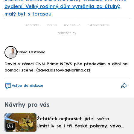
bydlení. Velký rodinný dům vyměnila za útulný,
malý byt s terasou
Failed to fetch
zahrada
rodina
manželka
rekonstrukce
narozeniny
David Laštovka
David v rámci CNN Prima NEWS píše především o dění na
domácí scéně. (david.lastovka@iprima.cz)
Vstup do diskuze
Návrhy pro vás
Žebříček nejhorších jídel světa.
Umístily se i tři české pokrmy, vévodí
skandinávská kuchyně