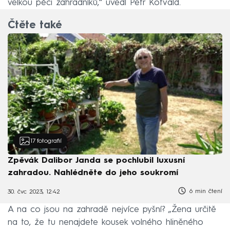
velkou péči zahradníků,“ uvedl Petr Kotvald.
Čtěte také
17
fotografií
Zpěvák Dalibor Janda se pochlubil luxusní
zahradou. Nahlédněte do jeho soukromí
6 min čtení
30. čvc 2023, 12:42
A na co jsou na zahradě nejvíce pyšní? „Žena určitě
na to, že tu nenajdete kousek volného hliněného