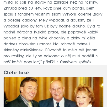
místa. Já spíš na stavby na zahradě než na rostliny.
Zhruba před 30 lety, když jsme dům pořídili, jsem
spolu s tchánem vlastními silami vytvořili opěrné zídky
a později gabiony. Měly vypadat, a doufám, že i
vypadají, jako by tam už byly hodně dlouho. Byla to
hodně náročná fyzická práce, ale popravdě každý
pohled z okna na tyhle chodníky a zídky mi dělá
dodnes obrovskou radost. Na zahradě máme i
skleněný minivýklenek. Původně to mělo být jenom
pro rostliny, ale ty se nakonec o něj musí podělit s
naší kočičí populací,“ přiblížil s úsměvem zpěvák.
Čtěte také