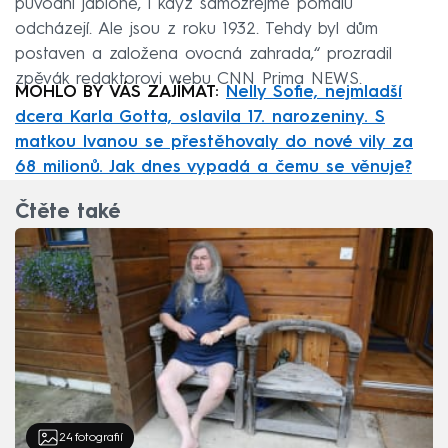
původní jabloně, i když samozřejmě pomalu
odcházejí. Ale jsou z roku 1932. Tehdy byl dům
postaven a založena ovocná zahrada,“ prozradil
zpěvák redaktorovi webu CNN Prima NEWS.
MOHLO BY VÁS ZAJÍMAT:
Nelly Sofie, nejmladší
dcera Karla Gotta, oslavila 17. narozeniny. S
matkou Ivanou se přestěhovaly do nové vily za
68 milionů. Jak dnes vypadá a čemu se věnuje?
Čtěte také
24
fotografií