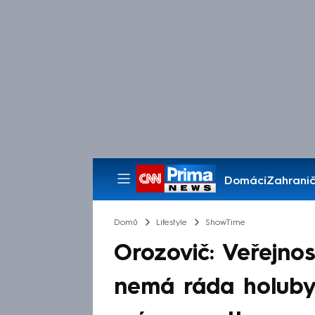
Domácí
Zahranič
Pořady
Domů
Lifestyle
ShowTime
Orozovič: Veřejno
nemá ráda holuby. 