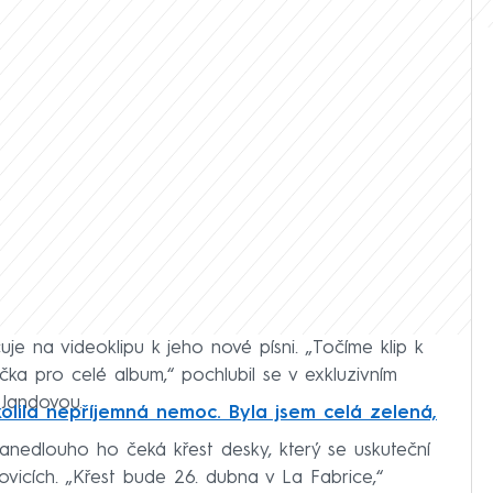
e na videoklipu k jeho nové písni. „Točíme klip k
nička pro celé album,“ pochlubil se v exkluzivním
Jandovou.
lila nepříjemná nemoc. Byla jsem celá zelená,
zanedlouho ho čeká křest desky, který se uskuteční
ovicích. „Křest bude 26. dubna v La Fabrice,“