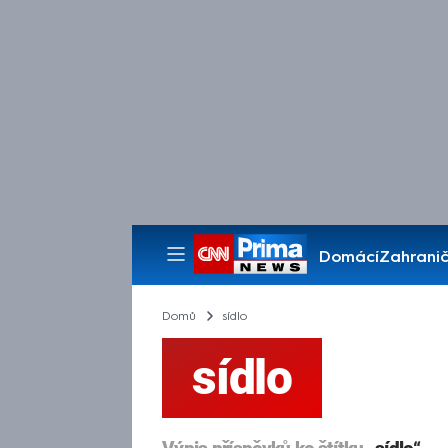
Domácí
Zahranič
Pořady
Domů
sídlo
sídlo