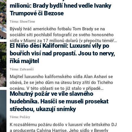
řeky Hudson, si mohou noví majitelé pořídit za
milionů: Brady bydlí hned vedle Ivanky
necelých 280 milionů korun, napsal web Wall Street
Trumpové či Bezose
Journal.
Téma: ShowTime
Bývalý hráč amerického fotbalu Tom Brady se na
sociální síti pochlubil fotografií ze svého honosného
sídla v Miami za 17 milionů dolarů (v přepočtu téměř
El Niño děsí Kalifornii: Luxusní vily po
400 milionů korun). Rezidence se nachází na ostrově
přezdívaném miliardářský bunkr, kde bydlí například
bouřích visí nad propastí. Jsou to nervy,
Ivanka Trumpová, nemovitost zde má i zakladatel
říká majitel
Amazonu Jeff Bezos. Bradyho exmanželka, modelka
Téma: Zahraničí
Gisele Bündchenová, si po rozvodu zakoupila dům
hned naproti hvězdě NFL.
Majitel luxusního kalifornského sídla Alan Ashavi se
obává, že se jeho dům na útesu brzy zřítí do Tichého
oceánu. V této oblasti se to již stalo v případě
Mohutný požár ve vile slavného
několika budov v důsledku sesuvů půdy způsobených
silnými bouřemi. Ashavi proto musí kontrolovat svůj
hudebníka. Hasiči se museli prosekat
dům každou hodinu, píše web New York Post.
střechou, ukazují snímky
Téma: Požáry
K rozsáhlému požáru došlo v luxusní vile britského DJ
a producenta Calvina Harrise. Jeho sídlo v Beverly