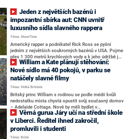
Jeden z největších bazénů i
impozantní sbírka aut: CNN uvnitř
luxusního sídla slavného rappera
Téma: ShowTime
Americký rapper a podnikatel Rick Ross se pyšní
jedním z největších soukromých bazénů v USA. Pojme
přes 1 300 metrů krychlových vody a k jeho údržbě je
William a Kate plánují stěhování:
zapotřebí celý tým specialistů. V rozhovoru pro stanici
CNN se Ross rozpovídal také o impozantním sídle
Nové sídlo má 40 pokojů, v parku se
nedaleko Atlanty, jehož součástí obrovský bazén je.
natáčely slavné filmy
Téma: Velká Británie
Britský princ William s rodinou se podle médií kvůli
nedostatku místa chystá opustit svůj současný domov
– Adelaide Cottage. Nově by měli bydlet v
Věrná gurua Járy učí na střední škole
impozantním sídle Fort Belvedere uprostřed parku, kde
se natáčela i řada slavných filmů a seriálů.
v Liberci. Ředitel ihned zakročil,
promluvili i studenti
Téma: Krimi