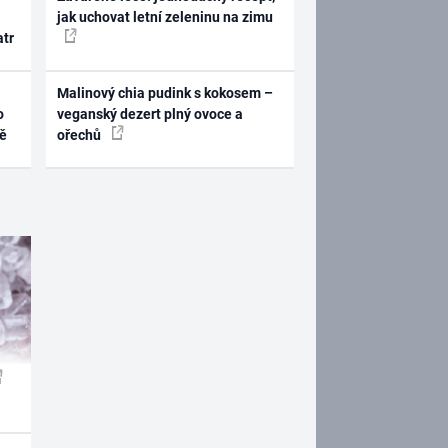
jak uchovat letní zeleninu na zimu
atr
Malinový chia pudink s kokosem –
o
veganský dezert plný ovoce a
ně
ořechů