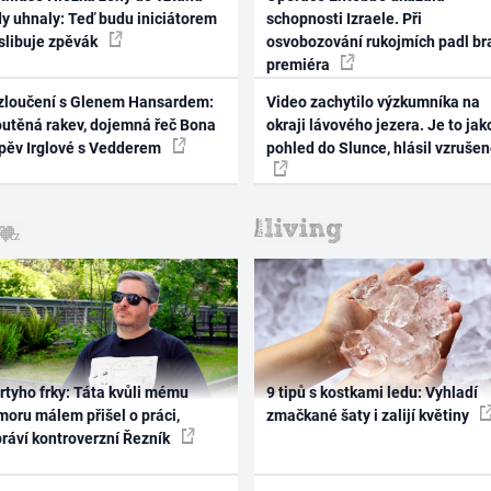
dy uhnaly: Teď budu iniciátorem
schopnosti Izraele. Při
 slibuje zpěvák
osvobozování rukojmích padl br
premiéra
zloučení s Glenem Hansardem:
Video zachytilo výzkumníka na
outěná rakev, dojemná řeč Bona
okraji lávového jezera. Je to jak
zpěv Irglové s Vedderem
pohled do Slunce, hlásil vzruše
rtyho frky: Táta kvůli mému
9 tipů s kostkami ledu: Vyhladí
oru málem přišel o práci,
zmačkané šaty i zalijí květiny
práví kontroverzní Řezník