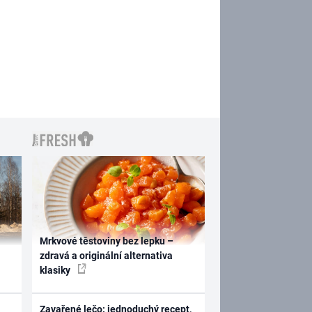
Mrkvové těstoviny bez lepku –
zdravá a originální alternativa
klasiky
Zavařené lečo: jednoduchý recept,