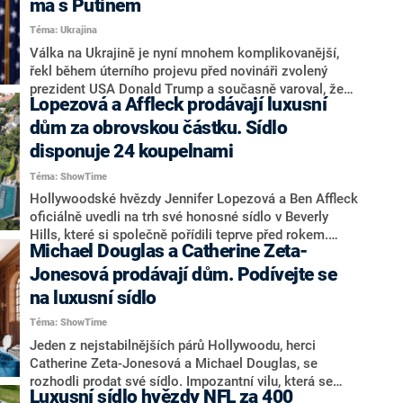
má s Putinem
samozvaného duchovního vůdce, který káže přes
Téma: Ukrajina
mobilní aplikace a říká si mistr Jahra.
Válka na Ukrajině je nyní mnohem komplikovanější,
řekl během úterního projevu před novináři zvolený
prezident USA Donald Trump a současně varoval, že
Lopezová a Affleck prodávají luxusní
konflikt může přerůst do mnohem horší podoby.
Ohledně vývoje války také prozradil, že šéf Kremlu
dům za obrovskou částku. Sídlo
Vladimir Putin by prý rád zasedl k jednání. Trump
disponuje 24 koupelnami
mimo jiné zkritizoval dosluhujícího prezidenta Joea
Téma: ShowTime
Bidena za to, že jeho taktika ohledně Ukrajiny je
neefektivní. Projev ve vysílání CNN Prima NEWS
Hollywoodské hvězdy Jennifer Lopezová a Ben Affleck
zhodnotil politický komentátor Roman Joch.
oficiálně uvedli na trh své honosné sídlo v Beverly
Hills, které si společně pořídili teprve před rokem.
Michael Douglas a Catherine Zeta-
Noví majitelé si mohou dům pořídit za
astronomických 68 milionů dolarů, tedy v přepočtu za
Jonesová prodávají dům. Podívejte se
téměř 1,6 miliardy korun, informoval server Mansion
na luxusní sídlo
Global.
Téma: ShowTime
Jeden z nejstabilnějších párů Hollywoodu, herci
Catherine Zeta-Jonesová a Michael Douglas, se
rozhodli prodat své sídlo. Impozantní vilu, která se
Luxusní sídlo hvězdy NFL za 400
nachází v Irvingtonu nedaleko New Yorku na břehu