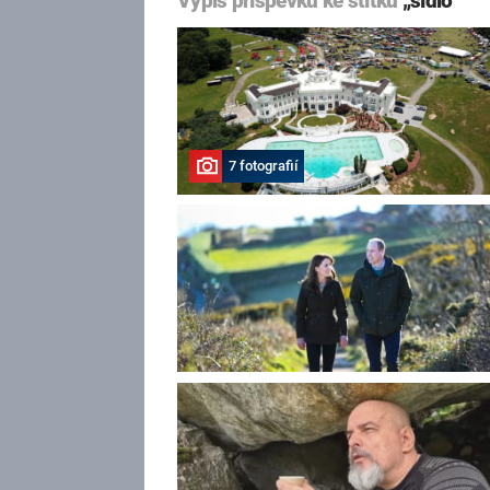
Výpis příspěvků ke štítku
„sídlo“
7 fotografií