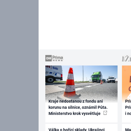
Kraje nedostanou z fondu ani
Pri
korunu na silnice, oznámil Půta.
Pri
Ministerstvo krok vysvětluje
i n
Válka o hořící sklady. Ukrajinci
Ma