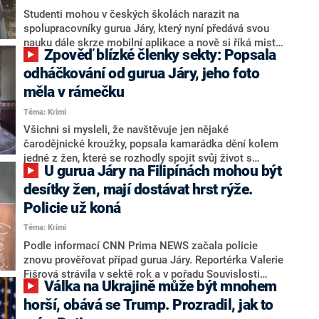
Studenti mohou v českých školách narazit na
spolupracovníky gurua Járy, který nyní předává svou
nauku dále skrze mobilní aplikace a nově si říká mistr
Zpověď blízké členky sekty: Popsala
Jahra. Pátrání zavedlo reportérku CNN Prima NEWS
až do Liberce nebo Olomouce. Ředitel střední školy,
odháčkování od gurua Járy, jeho foto
na níž jedna z předních členek sekty vyučuje, reagoval
měla v rámečku
slovy, že podnikl příslušné kroky. Studenti však tvrdí,
Téma: Krimi
že jméno gurua Járy při výuce nikdy nepadlo.
Všichni si mysleli, že navštěvuje jen nějaké
čarodějnické kroužky, popsala kamarádka dění kolem
jedné z žen, které se rozhodly spojit svůj život s
U gurua Járy na Filipínách mohou být
Jaroslavem Dobešem, tedy guruem Járou. Jiná žena,
která také žije za zdmi sídla společenství na
desítky žen, mají dostávat hrst rýže.
Filipínách, podle nejbližších po odjezdu do Asie
Policie už koná
komunikovala velmi stroze. Samozvaný guru káže
Téma: Krimi
přes mobilní aplikace a pod přezdívkou mistr Jahra
stále provozuje svou nauku. Soudní znalkyně, která
Podle informací CNN Prima NEWS začala policie
vyšetřovala oběti po takzvaném „odháčkování“,
znovu prověřovat případ gurua Járy. Reportérka Valerie
upozornila, že chod komunity nezávisí jen na
Fišrová strávila v sektě rok a v pořadu Souvislosti
Válka na Ukrajině může být mnohem
samozvaném guruovi, ale i na jeho nejbližších
popsala manipulativní techniky, které stále dokáží
spolupracovnicích.
ovlivnit řadu dívek a žen. Mimo jiné přinesla i
horší, obává se Trump. Prozradil, jak to
svědectví rodin, jejichž příbuzní podlehli vlivu hnutí