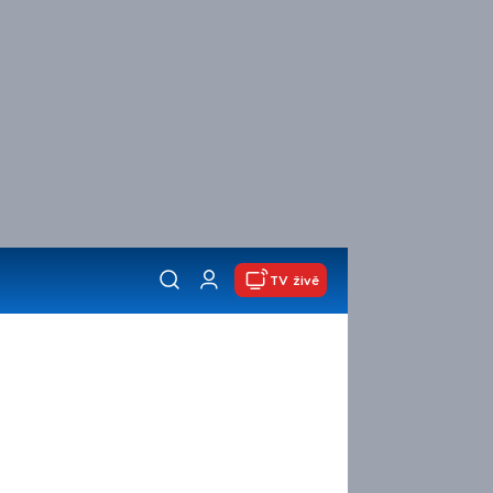
TV živě