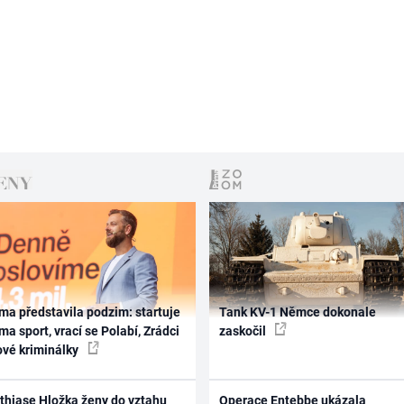
ma představila podzim: startuje
Tank KV-1 Němce dokonale
ma sport, vrací se Polabí, Zrádci
zaskočil
ové kriminálky
thiase Hložka ženy do vztahu
Operace Entebbe ukázala