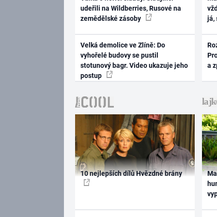
udeřili na Wildberries, Rusové na
vž
zemědělské zásoby
já,
Velká demolice ve Zlíně: Do
Ro
vyhořelé budovy se pustil
Pr
stotunový bagr. Video ukazuje jeho
a 
postup
10 nejlepších dílů Hvězdné brány
Ma
hum
vy