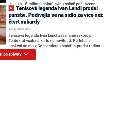
Hills za 15 milionů dolarů bylo značně poškozeno,
Tenisová legenda Ivan Lendl prodal
naštěstí však nikdo nebyl zraněn. Informaci jako první
přinesl portál TMZ.
panství. Podívejte se na sídlo za více než
čtvrt miliardy
Téma: ShowTime
Tenisová legenda Ivan Lendl zase láme rekordy.
Tentokrát však na kurtu nemovitostí. Po letech
snažení se mu v Connecticutu podařilo prodat rodinné
sídlo za 280 milionů korun. Široko daleko se tam
ší příspěvky
žádný dům za takovou sumu neprodal.