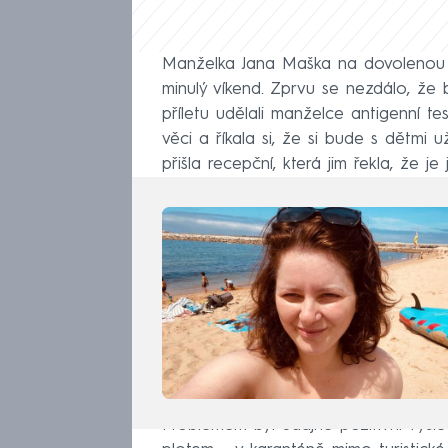
Manželka Jana Maška na dovolenou 
minulý víkend. Zprvu se nezdálo, že
příletu udělali manželce antigenní tes
věci a říkala si, že si bude s dětm
přišla recepční, která jim řekla, že j
Problémem byl údajně pozitivní výsle