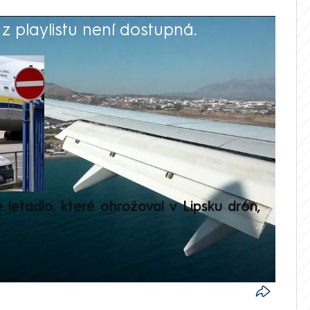
 playlistu není dostupná.
V
é letadlo, které ohrožoval v Lipsku dron,
Přilá
polit