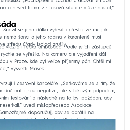
é středisko. „Pochopitelně začnou pracovat emoce
pou a nevěří tomu, že taková situace může nastat,“
sáda
Snažil se ji na dálku vyřešit i přesto, že mu jak
, že nemá šanci a jeho rodina v karanténě musí
ve středu úřady izolaci zrušily.
vložila i řecká ambasáda. Podle jejích zástupců
 rychle se vyřešila. Na kameru ale vyjádření dát
du v Praze, kde byl velice příjemný pán. Chtěl mi
dl,“ vysvětlil Mašek.
vrzují i cestovní kanceláře. „Setkáváme se s tím, že
ár dnů nato jsou negativní, ale s takovým případem,
vním testování a následně na to byl požádán, aby
 nesetkali,“ uvedl místopředseda Asociace
Samozřejmě doporučuji, aby se obrátili na
ovolenou, a žádali odškodnění,“ dodal Papež.