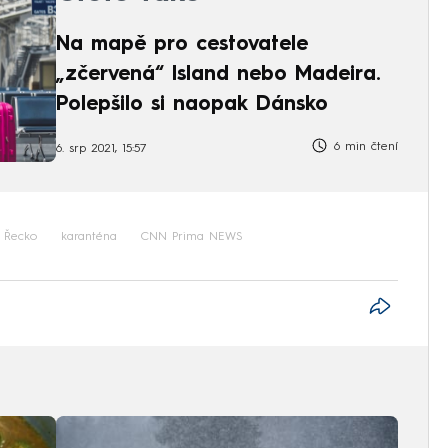
Na mapě pro cestovatele
„zčervená“ Island nebo Madeira.
Polepšilo si naopak Dánsko
6 min čtení
6. srp 2021, 15:57
Řecko
karanténa
CNN Prima NEWS