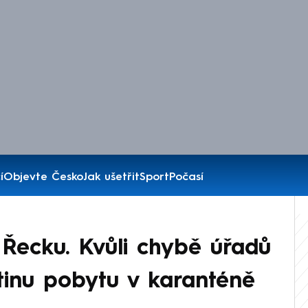
í
Objevte Česko
Jak ušetřit
Sport
Počasí
 Řecku. Kvůli chybě úřadů
etinu pobytu v karanténě