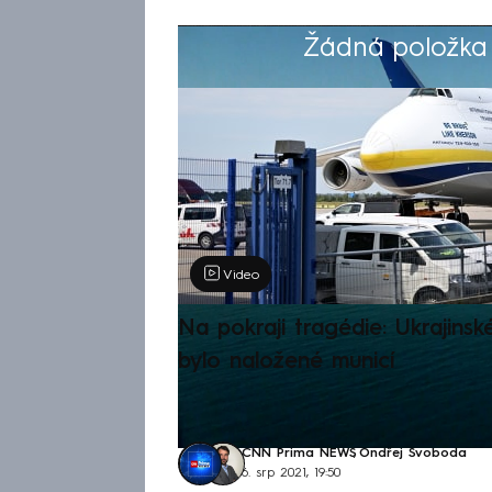
Žádná položka z
Výběr redakce
Video
Na pokraji tragédie: Ukrajinsk
bylo naložené municí
CNN Prima NEWS
,
Ondřej Svoboda
6. srp 2021, 19:50