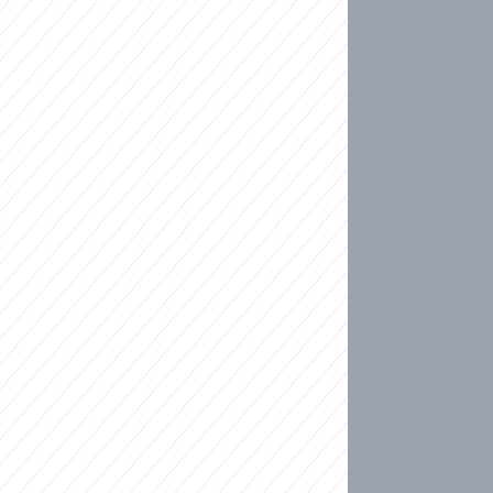
ideo
kat migranty do Česka? Sami by odešli, tvrdí exp
ické sebevraždě