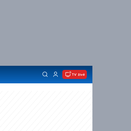
TV živě