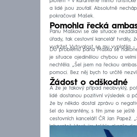
plotem – v karanténě mimo turistick
a lidé jsou zoufalí. Absolutně nechá
pokračoval Mašek.
Pomohla řecká amba
Panu Maškovi se ale situace nezdála. 
úřady, tak cestovní kancelář tvrdily
vydržet. Vytrvalost se mu vyplatila – 
Do problémů pana Maška se nakonec 
je situace ojedinělou chybou a velmi
nechtěla. „Šel jsem na řeckou ambasá
pomoci. Bez něj bych to určitě nezvlá
Žádost o odškodné
A že je takový případ neobvyklý, pot
lidé dostanou pozitivní výsledek a p
že by někdo dostal zprávu o negati
šel do karantény, s tím jsme se ještě
cestovních kanceláří ČR Jan Papež. „
laboratoř, která jim takhle zkazila d