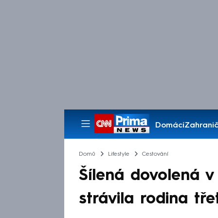
Domácí
Zahranič
Pořady
Domů
Lifestyle
Cestování
Šílená dovolená v
strávila rodina tř