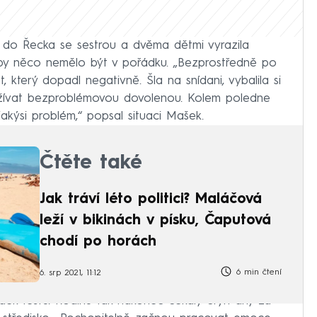
do Řecka se sestrou a dvěma dětmi vyrazila
 by něco nemělo být v pořádku. „Bezprostředně po
t, který dopadl negativně. Šla na snídani, vybalila si
i užívat bezproblémovou dovolenou. Kolem poledne
e jakýsi problém,“ popsal situaci Mašek.
Čtěte také
Jak tráví léto politici? Maláčová
leží v bikinách v písku, Čaputová
chodí po horách
6 min čtení
6. srp 2021, 11:12
dek testu. Rodinu tak nakonec čekaly čtyři dny za