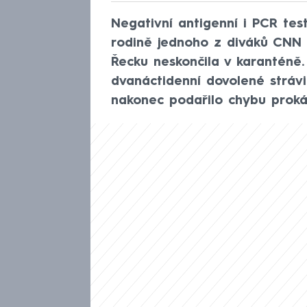
Negativní antigenní i PCR test
rodině jednoho z diváků CNN 
Řecku neskončila v karanténě.
dvanáctidenní dovolené strávil
nakonec podařilo chybu proká