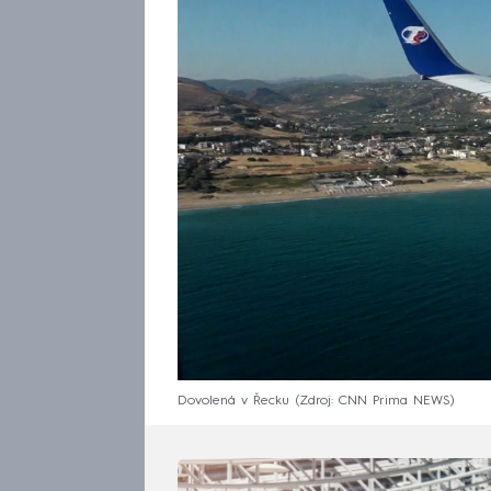
Dovolená v Řecku
Zdroj: CNN Prima NEWS