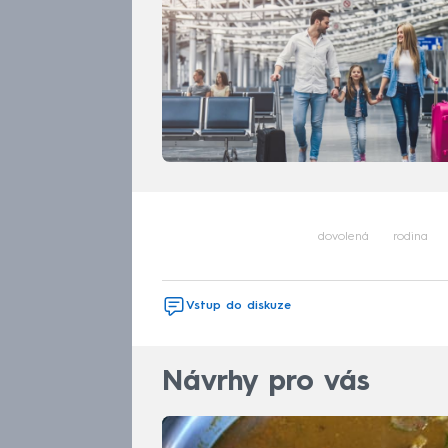
dovolená
rodina
Vstup do diskuze
Návrhy pro vás