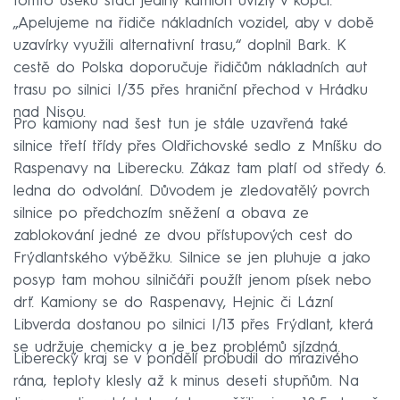
tomto úseku stačí jediný kamion uvízlý v kopci.
„Apelujeme na řidiče nákladních vozidel, aby v době
uzavírky využili alternativní trasu,“ doplnil Bark. K
cestě do Polska doporučuje řidičům nákladních aut
trasu po silnici I/35 přes hraniční přechod v Hrádku
nad Nisou.
Pro kamiony nad šest tun je stále uzavřená také
silnice třetí třídy přes Oldřichovské sedlo z Mníšku do
Raspenavy na Liberecku. Zákaz tam platí od středy 6.
ledna do odvolání. Důvodem je zledovatělý povrch
silnice po předchozím sněžení a obava ze
zablokování jedné ze dvou přístupových cest do
Frýdlantského výběžku. Silnice se jen pluhuje a jako
posyp tam mohou silničáři použít jenom písek nebo
drť. Kamiony se do Raspenavy, Hejnic či Lázní
Libverda dostanou po silnici I/13 přes Frýdlant, která
se udržuje chemicky a je bez problémů sjízdná.
Liberecký kraj se v pondělí probudil do mrazivého
rána, teploty klesly až k minus deseti stupňům. Na