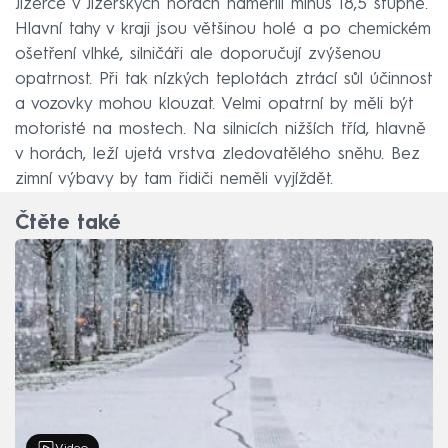
Jizerce v Jizerských horách naměřili minus 18,5 stupně.
Hlavní tahy v kraji jsou většinou holé a po chemickém
ošetření vlhké, silničáři ale doporučují zvýšenou
opatrnost. Při tak nízkých teplotách ztrácí sůl účinnost
a vozovky mohou klouzat. Velmi opatrní by měli být
motoristé na mostech. Na silnicích nižších tříd, hlavně
v horách, leží ujetá vrstva zledovatělého sněhu. Bez
zimní výbavy by tam řidiči neměli vyjíždět.
Čtěte také