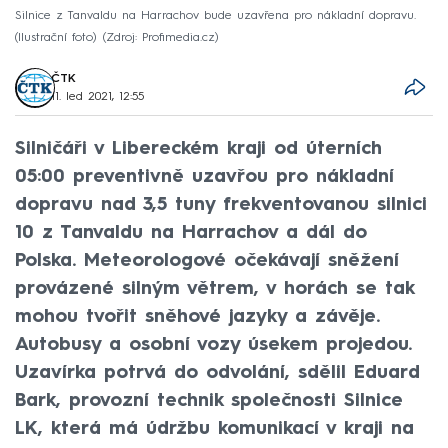
Silnice z Tanvaldu na Harrachov bude uzavřena pro nákladní dopravu.
(Ilustrační foto)
Zdroj: Profimedia.cz
ČTK
11. led 2021, 12:55
Silničáři v Libereckém kraji od úterních
05:00 preventivně uzavřou pro nákladní
dopravu nad 3,5 tuny frekventovanou silnici
10 z Tanvaldu na Harrachov a dál do
Polska. Meteorologové očekávají sněžení
provázené silným větrem, v horách se tak
mohou tvořit sněhové jazyky a závěje.
Autobusy a osobní vozy úsekem projedou.
Uzavírka potrvá do odvolání, sdělil Eduard
Bark, provozní technik společnosti Silnice
LK, která má údržbu komunikací v kraji na