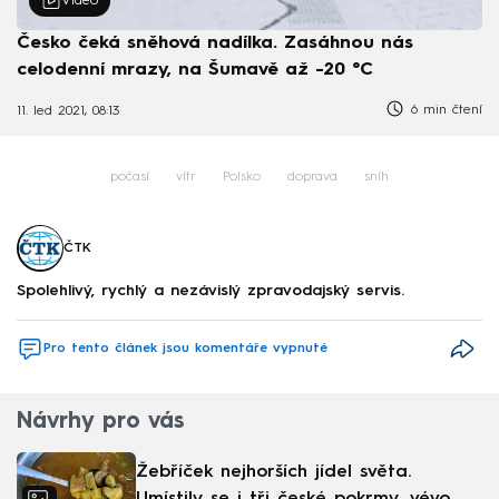
Video
Česko čeká sněhová nadílka. Zasáhnou nás
celodenní mrazy, na Šumavě až -20 °C
6 min čtení
11. led 2021, 08:13
počasí
vítr
Polsko
doprava
sníh
ČTK
Spolehlivý, rychlý a nezávislý zpravodajský servis.
Pro tento článek jsou komentáře vypnuté
Návrhy pro vás
Žebříček nejhorších jídel světa.