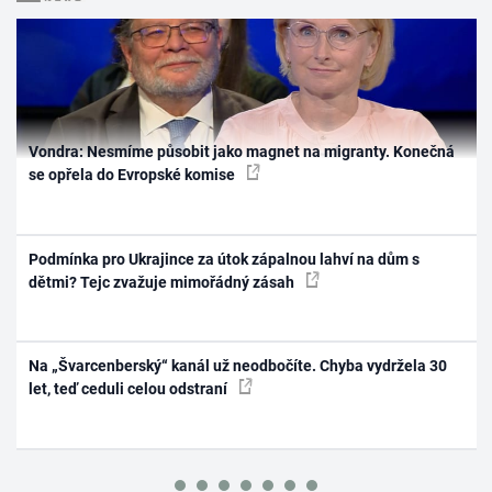
Vondra: Nesmíme působit jako magnet na migranty. Konečná
se opřela do Evropské komise
Podmínka pro Ukrajince za útok zápalnou lahví na dům s
dětmi? Tejc zvažuje mimořádný zásah
Na „Švarcenberský“ kanál už neodbočíte. Chyba vydržela 30
let, teď ceduli celou odstraní