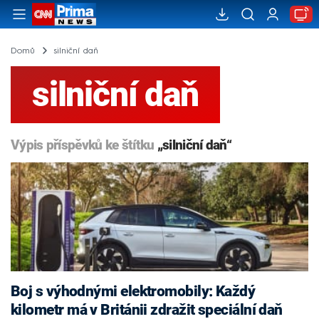
Domů
silniční daň
silniční daň
Výpis příspěvků ke štítku
„silniční daň“
Boj s výhodnými elektromobily: Každý
kilometr má v Británii zdražit speciální daň