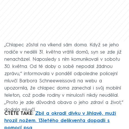
„Chlapec zůstal na víkend sám doma. Když se jeho
rodiče v neděli 31. května vrátili domů, syn se zde již
nenacházel. Naposledy s ním komunikovali v sobotu
30. května. Od té doby o sobě nepodal žádnou
zprávu,“ informovala v pondělí odpoledne policejní
mluvčí Barbora Schneeweissová na webu a
upozornila, že chlapec doma zanechal i svůj mobilní
telefon, což podle rodiny v minulosti nikdy neudělal.
„Proto je zde důvodná obava o jeho zdraví a život,“
dodala mluvčí.
ČTĚTE TAKÉ:
Zbil a okradl dívku v Jihlavě, muži
hrozil nožem. 13letého delikventa dopadli s
pomocí psa