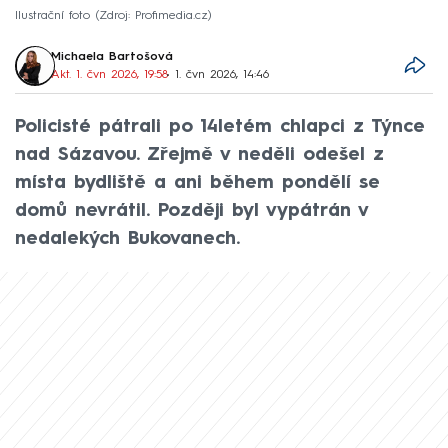
Ilustrační foto
Zdroj: Profimedia.cz
Michaela Bartošová
Akt. 1. čvn 2026, 19:58
• 1. čvn 2026, 14:46
Policisté pátrali po 14letém chlapci z Týnce
nad Sázavou. Zřejmě v neděli odešel z
místa bydliště a ani během pondělí se
domů nevrátil. Později byl vypátrán v
nedalekých Bukovanech.