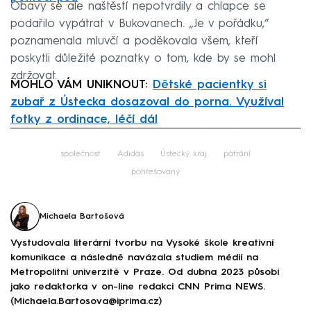
Obavy se ale naštěstí nepotvrdily a chlapce se
podařilo vypátrat v Bukovanech. „Je v pořádku,“
poznamenala mluvčí a poděkovala všem, kteří
poskytli důležité poznatky o tom, kde by se mohl
zdržovat.
MOHLO VÁM UNIKNOUT:
Dětské pacientky si
zubař z Ústecka dosazoval do porna. Využíval
fotky z ordinace, léčí dál
Failed to fetch
společnost
Adidas
Ústecký kraj
pátrání
pohřešovaný
Michaela Bartošová
Vystudovala literární tvorbu na Vysoké škole kreativní
komunikace a následně navázala studiem médií na
Metropolitní univerzitě v Praze. Od dubna 2023 působí
jako redaktorka v on-line redakci CNN Prima NEWS.
(Michaela.Bartosova@iprima.cz)