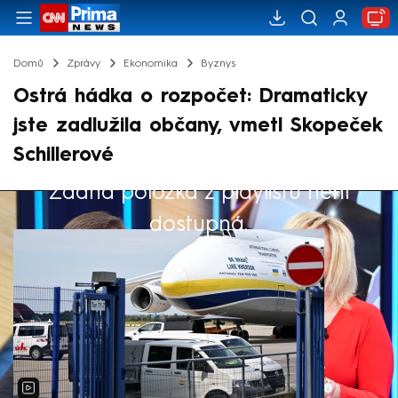
Domů
Zprávy
Ekonomika
Byznys
Ostrá hádka o rozpočet: Dramaticky
jste zadlužila občany, vmetl Skopeček
Schillerové
Žádná položka z playlistu není
Výběr redakce
dostupná.