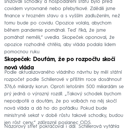
snižovali schodky a hospodaření státu bylo před
covidem vyrovnané nebo přebytkové. Zdědili jsme
finance v hrozném stavu a s vyšším zadlužením, než
tomu bude po covidu. Opozice volala, abychom
během pandemie pomáhali. Teď říká, že jsme
pomáhat neměli,“ uvedla. Skopeček oponoval, že
opozice rozhodně chtěla, aby vláda podala lidem
pomocnou ruku.
Skopeček: Doufám, že po rozpočtu skočí
nová vláda
Podle aktualizovaného vládního návrhu by měl státní
rozpočet podle Schillerové v příštím roce dosáhnout
376,6 miliardy korun. Oproti letošním 500 miliardám se
prý jedná o výrazný rozdíl. „Takový schodek bychom
nepodpořili a doufám, že po volbách na něj skočí
nová vláda a dá ho do pořádku. Pokud bude
ministryně sekat v době růstu takové schodky, budou
jen růst ceny,“ zdůraznil poslanec ODS.
Názorový střet pokračoval i dál. Schillerová vytáhla