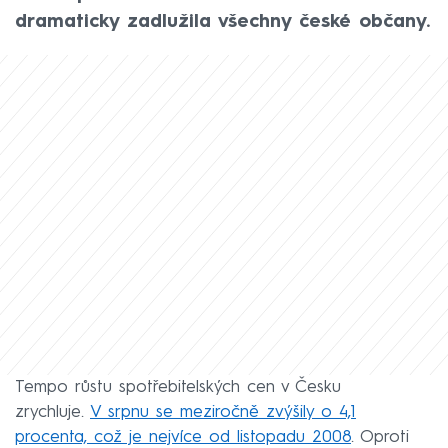
dramaticky zadlužila všechny české občany.
Tempo růstu spotřebitelských cen v Česku
zrychluje.
V srpnu se meziročně zvýšily o 4,1
procenta, což je nejvíce od listopadu 2008
. Oproti