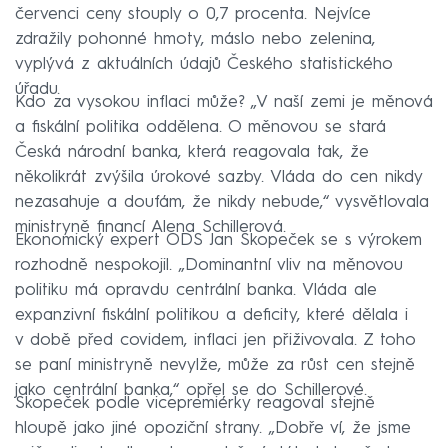
červenci ceny stouply o 0,7 procenta. Nejvíce
zdražily pohonné hmoty, máslo nebo zelenina,
vyplývá z aktuálních údajů Českého statistického
úřadu.
Kdo za vysokou inflaci může? „V naší zemi je měnová
a fiskální politika oddělena. O měnovou se stará
Česká národní banka, která reagovala tak, že
několikrát zvýšila úrokové sazby. Vláda do cen nikdy
nezasahuje a doufám, že nikdy nebude,“ vysvětlovala
ministryně financí Alena Schillerová.
Ekonomický expert ODS Jan Skopeček se s výrokem
rozhodně nespokojil. „Dominantní vliv na měnovou
politiku má opravdu centrální banka. Vláda ale
expanzivní fiskální politikou a deficity, které dělala i
v době před covidem, inflaci jen přiživovala. Z toho
se paní ministryně nevylže, může za růst cen stejně
jako centrální banka,“ opřel se do Schillerové.
Skopeček podle vicepremiérky reagoval stejně
hloupě jako jiné opoziční strany. „Dobře ví, že jsme