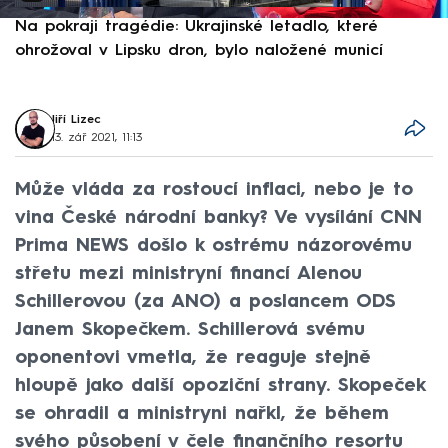
Na pokraji tragédie: Ukrajinské letadlo, které
P
ohrožoval v Lipsku dron, bylo naložené municí
e
Jiří Lizec
13. zář 2021, 11:13
Může vláda za rostoucí inflaci, nebo je to
vina České národní banky? Ve vysílání CNN
Prima NEWS došlo k ostrému názorovému
střetu mezi ministryní financí Alenou
Schillerovou (za ANO) a poslancem ODS
Janem Skopečkem. Schillerová svému
oponentovi vmetla, že reaguje stejně
hloupě jako další opoziční strany. Skopeček
se ohradil a ministryni nařkl, že během
svého působení v čele finančního resortu