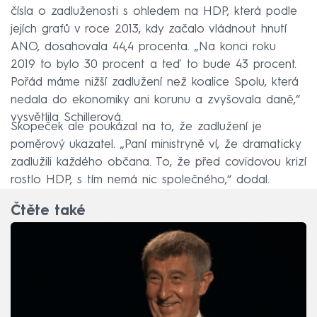
čísla o zadluženosti s ohledem na HDP, která podle
jejích grafů v roce 2013, kdy začalo vládnout hnutí
ANO, dosahovala 44,4 procenta. „Na konci roku
2019 to bylo 30 procent a teď to bude 43 procent.
Pořád máme nižší zadlužení než koalice Spolu, která
nedala do ekonomiky ani korunu a zvyšovala daně,“
vysvětlila Schillerová.
Skopeček ale poukázal na to, že zadlužení je
poměrový ukazatel. „Paní ministryně ví, že dramaticky
zadlužili každého občana. To, že před covidovou krizí
rostlo HDP, s tím nemá nic společného,“ dodal.
Čtěte také