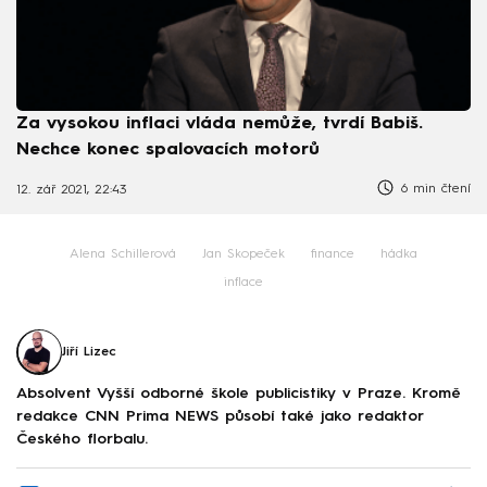
Za vysokou inflaci vláda nemůže, tvrdí Babiš.
Nechce konec spalovacích motorů
6 min čtení
12. zář 2021, 22:43
Alena Schillerová
Jan Skopeček
finance
hádka
inflace
Jiří Lizec
Absolvent Vyšší odborné škole publicistiky v Praze. Kromě
redakce CNN Prima NEWS působí také jako redaktor
Českého florbalu.