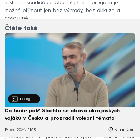
místa na kandidátce Stačilo! platí a program je
možné přijmout jen bez výhrady, bez diskuze a
absolutně.
Čtěte také
11
fotografií
Co bude pak? Šlachta se obává ukrajinských
vojáků v Česku a prozradil volební témata
6 min čtení
19. pro 2024, 21:23
„Neodpovídá to partnerskému způsobu jednání, který