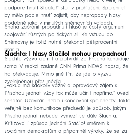
podpory naší společné kandidátky nebo k veřejné
podpoře hnutí Stačilo!“ stojí v prohlášení. Spojení sil
by mělo podle hnutí zajistit, aby nepropadly hlasy
podobně jako v minulých sněmovních volbách.
Snaha zabránit propadnutí hlasů je častý argument
spojování různých politických sil. Ke vstupu do
Sněmovny je totiž nutné překonat pětiprocentní
hranici.
Šlachta: I hlasy Stačilo! mohou propadnout
Šlachta výzvu odmítl a potvrdil, že Přísaha kandiduje
sama. V reakci zaslané CNN Prima NEWS napsal, že
ho překvapuje. Mimo jiné tím, že jde o výzvu
zveřejněnou přes média.
„Pokud má kdokoliv vážný a opravdový zájem s
Přísahou jednat, vždy tak může učinit napřímo,“ uvedl
senátor. Uzavírání nebo ukončování spojenectví takto
veřejně bez komunikace předsedů je způsob, jakým
Přísaha jednat nebude, vymezil se dále Šlachta.
Kritizoval i způsob jednání Stačilo! směrem k
sociálním demokratům a připomněl výroky, že se za