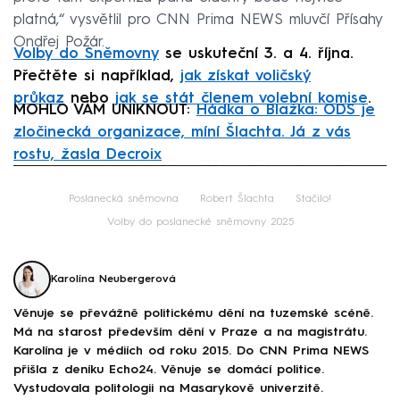
platná,“ vysvětlil pro CNN Prima NEWS mluvčí Přísahy
Ondřej Požár.
Volby do Sněmovny
se uskuteční 3. a 4. října.
Přečtěte si například,
jak získat voličský
průkaz
nebo
jak se stát členem volební komise
.
MOHLO VÁM UNIKNOUT:
Hádka o Blažka: ODS je
zločinecká organizace, míní Šlachta. Já z vás
rostu, žasla Decroix
Failed to fetch
Poslanecká sněmovna
Robert Šlachta
Stačilo!
Volby do poslanecké sněmovny 2025
Karolína Neubergerová
Věnuje se převážně politickému dění na tuzemské scéně.
Má na starost především dění v Praze a na magistrátu.
Karolína je v médiích od roku 2015. Do CNN Prima NEWS
přišla z deníku Echo24. Věnuje se domácí politice.
Vystudovala politologii na Masarykově univerzitě.