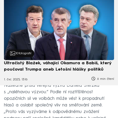
10
fotografií
Ultračistý Blažek, váhající Okamura a Babiš, který
poučoval Trumpa aneb Letošní hlášky politiků
6 min čtení
1. čvc 2025, 13:16
Následně přišla veřejná výzva Daniela Sterzika
s „naléhavou výzvou.“ Podle ní roztříštěnost
opozičních sil ve volbách může vést k propadnutí
hlasů a oslabit společný vliv na směřování země.
„Proto vás vyzýváme k odpovědnému zvážení