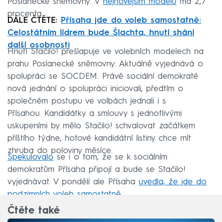
Poslanecké sněmovny. V
nejnovějším modelu
má 2,7
procenta.
DÁLE ČTĚTE:
Přísaha jde do voleb samostatně:
Celostátním lídrem bude Šlachta, hnutí shání
další osobnosti
Hnutí Stačilo! přešlapuje ve volebních modelech na
prahu Poslanecké sněmovny. Aktuálně vyjednává o
spolupráci se SOCDEM. Právě sociální demokraté
nová jednání o spolupráci iniciovali, předtím o
společném postupu ve volbách jednali i s
Přísahou. Kandidátky a smlouvy s jednotlivými
uskupeními by mělo Stačilo! schvalovat začátkem
příštího týdne, hotové kandidátní listiny chce mít
zhruba do poloviny měsíce.
Spekulovalo
se i o tom, že se k sociálním
demokratům Přísaha připojí a bude se Stačilo!
vyjednávat. V pondělí ale Přísaha
uvedla, že jde do
podzimních voleb samostatně
.
Čtěte také