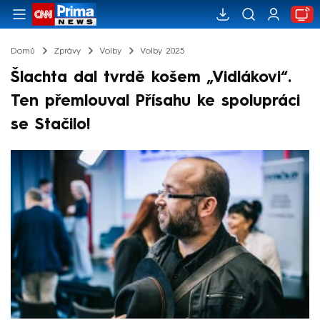
Domů
Zprávy
Volby
Volby 2025
Šlachta dal tvrdě košem „Vidlákovi“.
Ten přemlouval Přísahu ke spolupráci
se Stačilo!