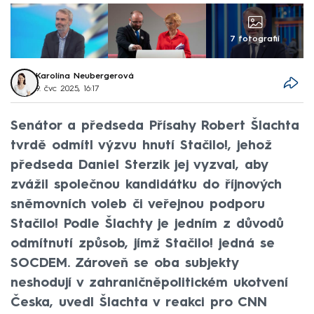
7 fotografií
Karolína Neubergerová
9. čvc 2025, 16:17
Senátor a předseda Přísahy Robert Šlachta
tvrdě odmítl výzvu hnutí Stačilo!, jehož
předseda Daniel Sterzik jej vyzval, aby
zvážil společnou kandidátku do říjnových
sněmovních voleb či veřejnou podporu
Stačilo! Podle Šlachty je jedním z důvodů
odmítnutí způsob, jímž Stačilo! jedná se
SOCDEM. Zároveň se oba subjekty
neshodují v zahraničněpolitickém ukotvení
Česka, uvedl Šlachta v reakci pro CNN