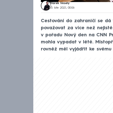
Marek Veselý
15. bře 2021, 00:06
Cestování do zahraničí se dá 
považovat za více než nejisté
v pořadu Nový den na CNN Pr
mohla vypadat v létě. Místop
rovněž měl vyjádřit ke svém