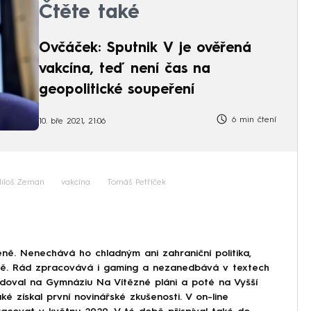
Čtěte také
Ovčáček: Sputnik V je ověřená
vakcína, teď není čas na
geopolitické soupeření
6 min čtení
10. bře 2021, 21:06
iloš Zeman
vakcína
Tomáš Petříček
ně. Nenechává ho chladným ani zahraniční politika,
ině. Rád zpracovává i gaming a nezanedbává v textech
doval na Gymnáziu Na Vítězné pláni a poté na Vyšší
ké získal první novinářské zkušenosti. V on-line