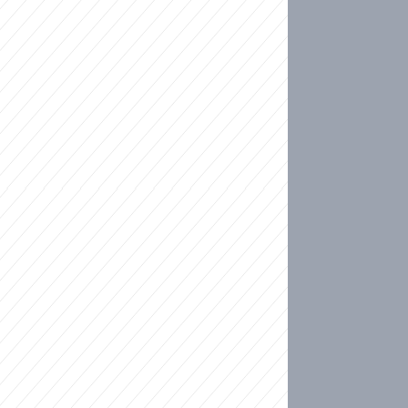
ideo
kat migranty do Česka? Sami by odešli, tvrdí exp
ické sebevraždě