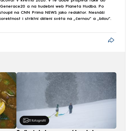
covat v květnu 2020. V té době přispíval také do
Generace20 a na hudební web Planeta Hudba. Po
astoupil na CNN Prima NEWS jako redaktor. Nesnáší
korektnost i striktní dělení světa na „černou“ a „bílou“.
31
fotografií