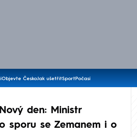
í
Objevte Česko
Jak ušetřit
Sport
Počasí
ový den: Ministr
 o sporu se Zemanem i o