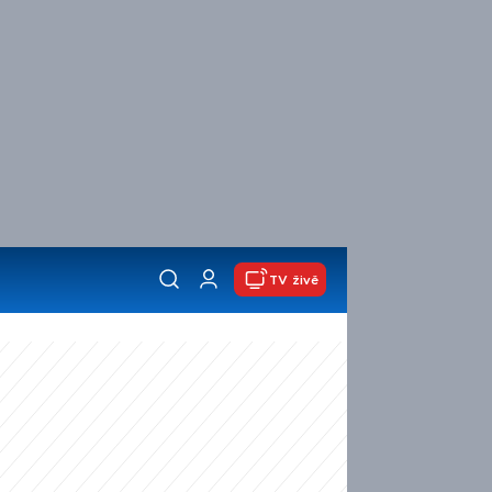
TV živě