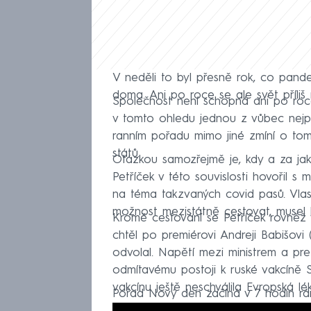
V neděli to byl přesně rok, co pand
doma. Ani po roce se ale svět příliš 
Společnost není schopná ani po roce š
v tomto ohledu jednou z vůbec nejpo
ranním pořadu mimo jiné zmíní o to
států.
Otázkou samozřejmě je, kdy a za jak
Petříček v této souvislosti hovořil s 
na téma takzvaných covid pasů. Vlas
možnost mezistátně cestovat, musel 
Kromě cestování se Petříček rovněž
chtěl po premiérovi Andreji Babišovi
odvolal. Napětí mezi ministrem a pre
odmítavému postoji k ruské vakcíně S
vakcínu ještě neschválila Evropská l
Pořad Nový den začíná v 7 hodin 