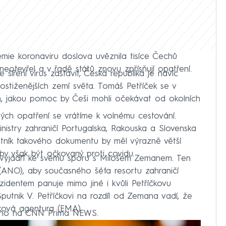
emie koronaviru doslova uvěznila tisíce Čechů
neotevřel a v řadě států znovu zpřísňují opatření.
íření virus zastavit, Česká republika je navíc
stiženějších zemí světa. Tomáš Petříček se v
m, jakou pomoc by Češi mohli očekávat od okolních
ých opatření se vrátíme k volnému cestování.
ministry zahraničí Portugalska, Rakouska a Slovenska
tník takového dokumentu by měl výrazně větší
by však být očkovaný proti covidu.
 vyjádří ke svému sporu s Milošem Zemanem. Ten
 (ANO), aby současného šéfa resortu zahraničí
zidentem panuje mimo jiné i kvůli Petříčkovu
putnik V. Petříčkovi na rozdíl od Zemana vadí, že
éková agentura (EMA).
ráno na CNN Prima NEWS.