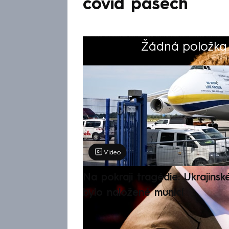
covid pasech
Žádná položka z
Výběr redakce
Video
Na pokraji tragédie: Ukrajinsk
bylo naložené municí