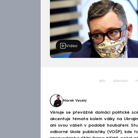
Video
léto
očkování
M
Marek Veselý
Věnuje se převážně domácí politické scé
akcentuje témata kolem války na Ukraj
ani svou vášeň v podobě houbaření. Stu
odborné škole publicistiky (VOŠP), kde ta