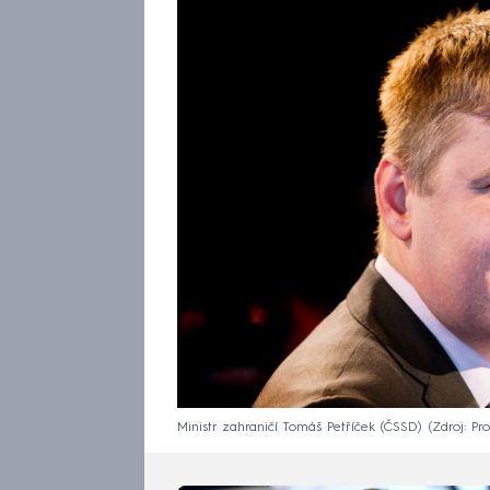
Ministr zahraničí Tomáš Petříček (ČSSD)
Zdroj: Pr