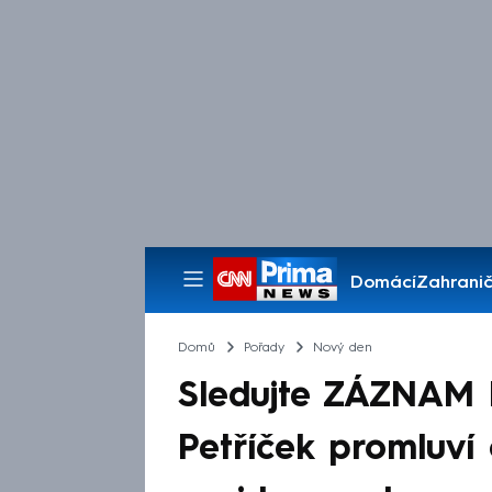
Domácí
Zahranič
Pořady
Domů
Pořady
Nový den
Sledujte ZÁZNAM N
Petříček promluví