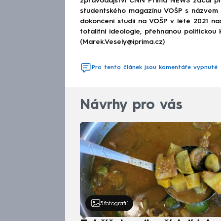
zpravodajství CNN Prima NEWS začal pra
studentského magazínu VOŠP s názvem 
dokončení studií na VOŠP v létě 2021 n
totalitní ideologie, přehnanou politickou 
(Marek.Vesely@iprima.cz)
Pro tento článek jsou komentáře vypnuté
Návrhy pro vás
5
fotografií