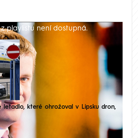
 playlistu není dostupná.
V
é letadlo, které ohrožoval v Lipsku dron,
Přilá
polit