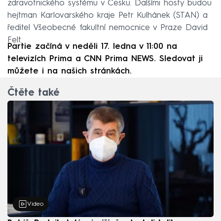
zdravotnického systému v Česku. Dalšími hosty budou
hejtman Karlovarského kraje Petr Kulhánek (STAN) a
ředitel Všeobecné fakultní nemocnice v Praze David
Felt.
Partie začíná v neděli 17. ledna v 11:00 na
televizích Prima a CNN Prima NEWS. Sledovat ji
můžete i na našich stránkách.
Čtěte také
Video