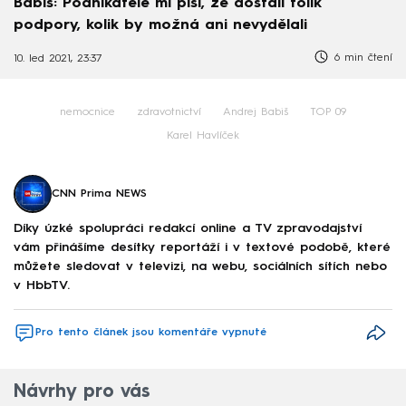
Babiš: Podnikatelé mi píší, že dostali tolik
podpory, kolik by možná ani nevydělali
6 min čtení
10. led 2021, 23:37
nemocnice
zdravotnictví
Andrej Babiš
TOP 09
Karel Havlíček
CNN Prima NEWS
Díky úzké spolupráci redakcí online a TV zpravodajství
vám přinášíme desítky reportáží i v textové podobě, které
můžete sledovat v televizi, na webu, sociálních sítích nebo
v HbbTV.
Pro tento článek jsou komentáře vypnuté
Návrhy pro vás