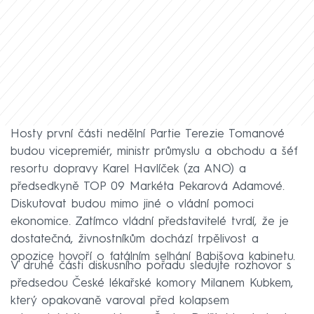
Hosty první části nedělní Partie Terezie Tomanové
budou vicepremiér, ministr průmyslu a obchodu a šéf
resortu dopravy Karel Havlíček (za ANO) a
předsedkyně TOP 09 Markéta Pekarová Adamové.
Diskutovat budou mimo jiné o vládní pomoci
ekonomice. Zatímco vládní představitelé tvrdí, že je
dostatečná, živnostníkům dochází trpělivost a
opozice hovoří o fatálním selhání Babišova kabinetu.
V druhé části diskusního pořadu sledujte rozhovor s
předsedou České lékařské komory Milanem Kubkem,
který opakovaně varoval před kolapsem