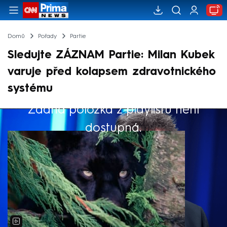
Domů
Pořady
Partie
Sledujte ZÁZNAM Partie: Milan Kubek
varuje před kolapsem zdravotnického
systému
Žádná položka z playlistu není
Výběr redakce
dostupná.