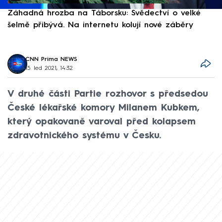
Záhadná hrozba na Táborsku: Svědectví o velké
S
šelmě přibývá. Na internetu kolují nové záběry
d
CNN Prima NEWS
15. led 2021, 14:32
V druhé části Partie rozhovor s předsedou
České lékařské komory Milanem Kubkem,
který opakovaně varoval před kolapsem
zdravotnického systému v Česku.