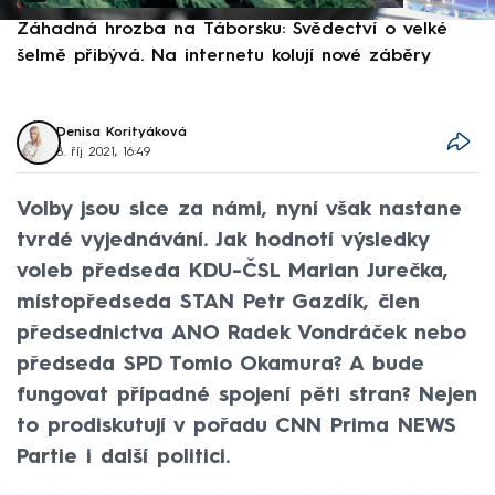
Záhadná hrozba na Táborsku: Svědectví o velké
S
šelmě přibývá. Na internetu kolují nové záběry
d
Denisa Korityáková
8. říj 2021, 16:49
Volby jsou sice za námi, nyní však nastane
tvrdé vyjednávání. Jak hodnotí výsledky
voleb předseda KDU-ČSL Marian Jurečka,
místopředseda STAN Petr Gazdík, člen
předsednictva ANO Radek Vondráček nebo
předseda SPD Tomio Okamura? A bude
fungovat případné spojení pěti stran? Nejen
to prodiskutují v pořadu CNN Prima NEWS
Partie i další politici.