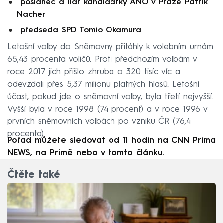
poslanec a lídr kandidátky ANO v Praze Patrik
Nacher
předseda SPD Tomio Okamura
Letošní volby do Sněmovny přitáhly k volebním urnám
65,43 procenta voličů. Proti předchozím volbám v
roce 2017 jich přišlo zhruba o 320 tisíc víc a
odevzdali přes 5,37 milionu platných hlasů. Letošní
účast, pokud jde o sněmovní volby, byla třetí nejvyšší.
Vyšší byla v roce 1998 (74 procent) a v roce 1996 v
prvních sněmovních volbách po vzniku ČR (76,4
procenta).
Pořad můžete sledovat od 11 hodin na CNN Prima
NEWS, na Primě nebo v tomto článku.
Čtěte také