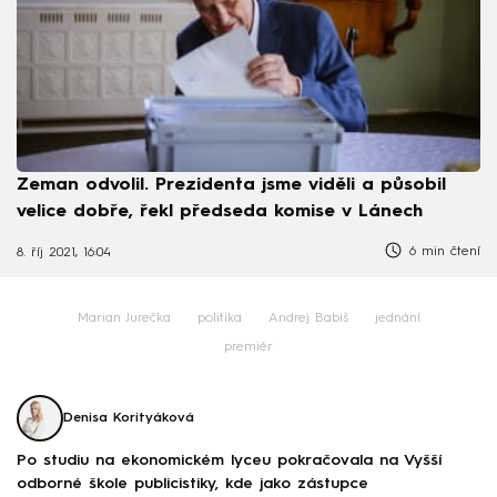
Zeman odvolil. Prezidenta jsme viděli a působil
velice dobře, řekl předseda komise v Lánech
6 min čtení
8. říj 2021, 16:04
Marian Jurečka
politika
Andrej Babiš
jednání
premiér
Denisa Korityáková
Po studiu na ekonomickém lyceu pokračovala na Vyšší
odborné škole publicistiky, kde jako zástupce