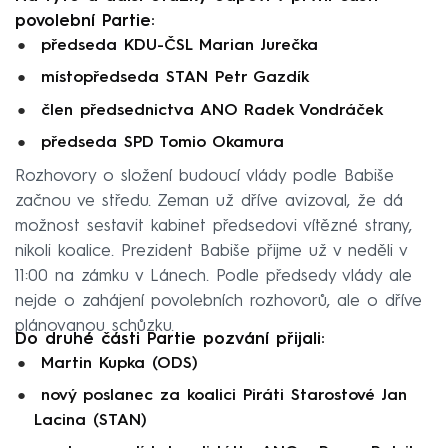
povolební Partie:
předseda KDU-ČSL Marian Jurečka
místopředseda STAN Petr Gazdík
člen předsednictva ANO Radek Vondráček
předseda SPD Tomio Okamura
Rozhovory o složení budoucí vlády podle Babiše
začnou ve středu. Zeman už dříve avizoval, že dá
možnost sestavit kabinet předsedovi vítězné strany,
nikoli koalice. Prezident Babiše přijme už v neděli v
11:00 na zámku v Lánech. Podle předsedy vlády ale
nejde o zahájení povolebních rozhovorů, ale o dříve
plánovanou schůzku.
Do druhé části Partie pozvání přijali:
Martin Kupka (ODS)
nový poslanec za koalici Piráti Starostové Jan
Lacina (STAN)