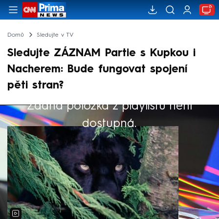
Domů
Sledujte v TV
Sledujte ZÁZNAM Partie s Kupkou i
Nacherem: Bude fungovat spojení
pěti stran?
Žádná položka z playlistu není
Výběr redakce
dostupná.