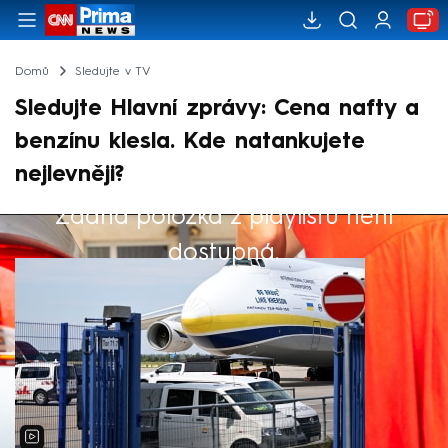
Domů
Sledujte v TV
Sledujte Hlavní zprávy: Cena nafty a
benzínu klesla. Kde natankujete
nejlevněji?
Žádná položka z playlistu není
Výběr redakce
dostupná.