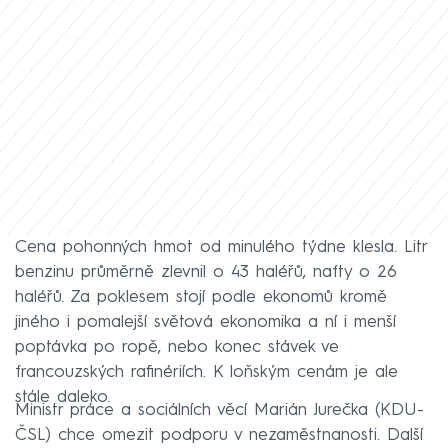
Cena pohonných hmot od minulého týdne klesla. Litr
benzinu průměrně zlevnil o 43 haléřů, nafty o 26
haléřů. Za poklesem stojí podle ekonomů kromě
jiného i pomalejší světová ekonomika a ní i menší
poptávka po ropě, nebo konec stávek ve
francouzských rafinériích. K loňským cenám je ale
stále daleko.
Ministr práce a sociálních věcí Marián Jurečka (KDU-
ČSL) chce omezit podporu v nezaměstnanosti. Další