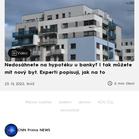
Video
Nedosáhnete na hypotéku u banky? I tak můžete
mít nový byt. Experti popisují, jak na to
6 min čtení
23. říj 2022, 16:43
Marian Jurečka
bydlení
domov
KDU-ČSL
nemovitost
CNN Prima NEWS