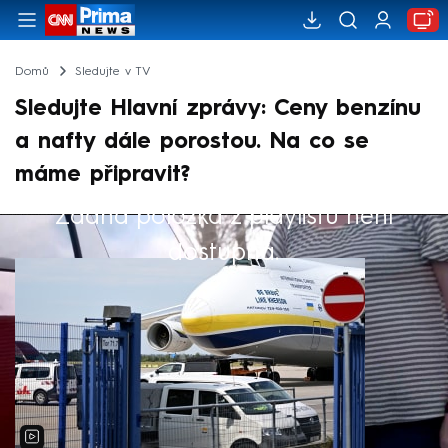
Domů
Sledujte v TV
Sledujte Hlavní zprávy: Ceny benzínu
a nafty dále porostou. Na co se
máme připravit?
Žádná položka z playlistu není
Výběr redakce
dostupná.