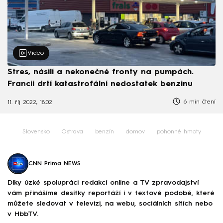
Video
Stres, násilí a nekonečné fronty na pumpách.
Francii drtí katastrofální nedostatek benzinu
6 min čtení
11. říj 2022, 18:02
Slovensko
Ostrava
benzín
domov
pohonné hmoty
CNN Prima NEWS
Díky úzké spolupráci redakcí online a TV zpravodajství
vám přinášíme desítky reportáží i v textové podobě, které
můžete sledovat v televizi, na webu, sociálních sítích nebo
v HbbTV.