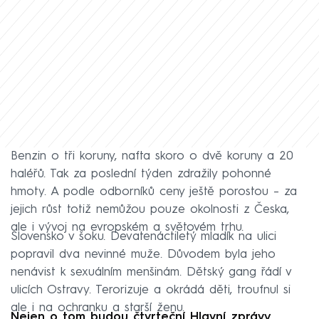
Benzin o tři koruny, nafta skoro o dvě koruny a 20
haléřů. Tak za poslední týden zdražily pohonné
hmoty. A podle odborníků ceny ještě porostou – za
jejich růst totiž nemůžou pouze okolnosti z Česka,
ale i vývoj na evropském a světovém trhu.
Slovensko v šoku. Devatenáctiletý mladík na ulici
popravil dva nevinné muže. Důvodem byla jeho
nenávist k sexuálním menšinám. Dětský gang řádí v
ulicích Ostravy. Terorizuje a okrádá děti, troufnul si
ale i na ochranku a starší ženu.
Nejen o tom budou čtvrteční Hlavní zprávy.