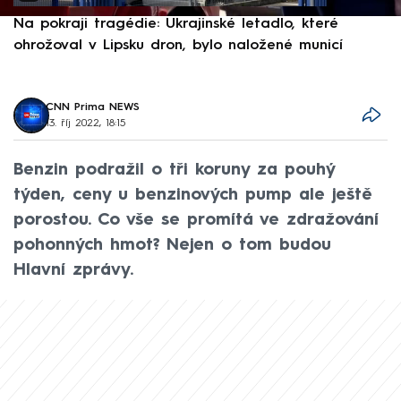
Na pokraji tragédie: Ukrajinské letadlo, které
P
ohrožoval v Lipsku dron, bylo naložené municí
e
CNN Prima NEWS
13. říj 2022, 18:15
Benzin podražil o tři koruny za pouhý
týden, ceny u benzinových pump ale ještě
porostou. Co vše se promítá ve zdražování
pohonných hmot? Nejen o tom budou
Hlavní zprávy.