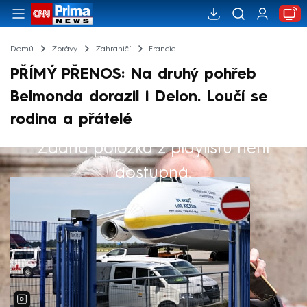
Domů
Zprávy
Zahraničí
Francie
PŘÍMÝ PŘENOS: Na druhý pohřeb
Belmonda dorazil i Delon. Loučí se
rodina a přátelé
Žádná položka z playlistu není
Výběr redakce
dostupná.