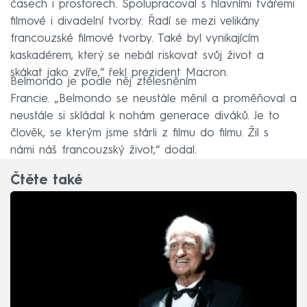
časech i prostorech. Spolupracoval s hlavními tvářemi
filmové i divadelní tvorby. Řadí se mezi velikány
francouzské filmové tvorby. Také byl vynikajícím
kaskadérem, který se nebál riskovat svůj život a
skákat jako zvíře,“ řekl prezident Macron.
Belmondo je podle něj ztělesněním
Francie. „Belmondo se neustále měnil a proměňoval a
neustále si skládal k nohám generace diváků. Je to
člověk, se kterým jsme stárli z filmu do filmu. Žil s
námi náš francouzský život,“ dodal.
Čtěte také