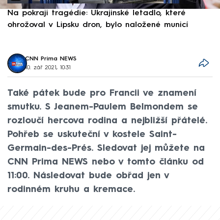
Na pokraji tragédie: Ukrajinské letadlo, které
P
ohrožoval v Lipsku dron, bylo naložené municí
e
CNN Prima NEWS
10. zář 2021, 10:31
Také pátek bude pro Francii ve znamení
smutku. S Jeanem-Paulem Belmondem se
rozloučí hercova rodina a nejbližší přátelé.
Pohřeb se uskuteční v kostele Saint-
Germain-des-Prés. Sledovat jej můžete na
CNN Prima NEWS nebo v tomto článku od
11:00. Následovat bude obřad jen v
rodinném kruhu a kremace.