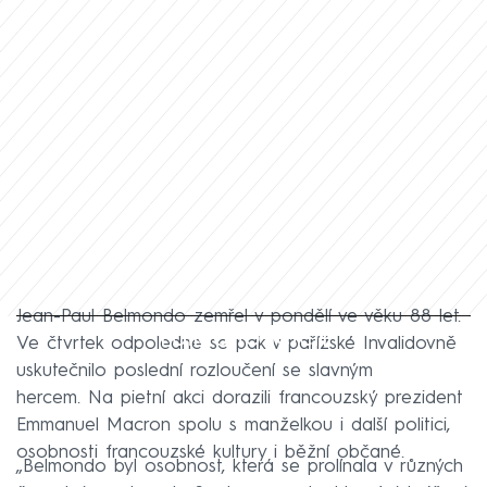
Jean-Paul Belmondo zemřel v pondělí ve věku 88 let.
Failed to fetch
Ve čtvrtek odpoledne se pak v pařížské Invalidovně
uskutečnilo poslední rozloučení se slavným
hercem. Na pietní akci dorazili francouzský prezident
Emmanuel Macron spolu s manželkou i další politici,
osobnosti francouzské kultury i běžní občané.
„Belmondo byl osobnost, která se prolínala v různých