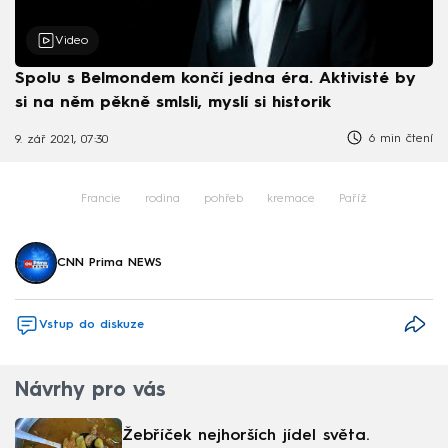
Video
Spolu s Belmondem končí jedna éra. Aktivisté by
si na něm pěkně smlsli, myslí si historik
6 min čtení
9. zář 2021, 07:30
Francie
rodina
pohřeb
kremace
Paříž
CNN Prima NEWS
Vstup do diskuze
Návrhy pro vás
Žebříček nejhorších jídel světa.