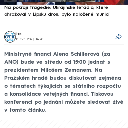
Na pokraji tragédie: Ukrajinské letadlo, které
P
ohrožoval v Lipsku dron, bylo naložené municí
e
ČTK
30. čvn 2021, 14:20
Ministryně financí Alena Schillerová (za
ANO) bude ve středu od 15:00 jednat s
prezidentem Milošem Zemanem. Na
Pražském hradě budou diskutovat zejména
o tématech týkajících se státního rozpočtu
a konsolidace veřejných financí. Tiskovou
konferenci po jednání můžete sledovat živě
v tomto článku.