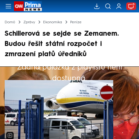
Domů
Zprávy
Ekonomika
Peníze
Schillerová se sejde se Zemanem.
Budou řešit státní rozpočet i
zmrazení platů úředníků
Žádná položka z playlistu není
Výběr redakce
dostupná.