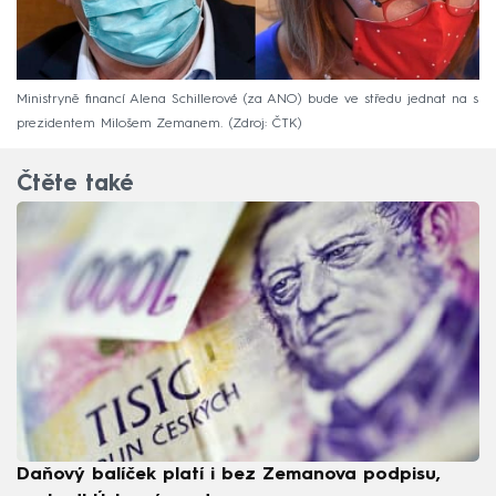
Ministryně financí Alena Schillerové (za ANO) bude ve středu jednat na s
prezidentem Milošem Zemanem.
Zdroj: ČTK
Čtěte také
Daňový balíček platí i bez Zemanova podpisu,