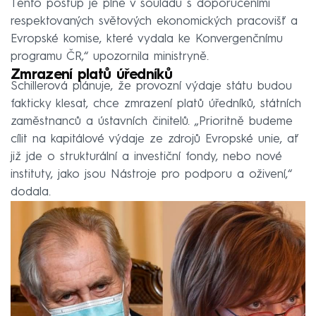
Tento postup je plně v souladu s doporučeními
respektovaných světových ekonomických pracovišť a
Evropské komise, které vydala ke Konvergenčnímu
programu ČR,“ upozornila ministryně.
Zmrazení platů úředníků
Schillerová plánuje, že provozní výdaje státu budou
fakticky klesat, chce zmrazení platů úředníků, státních
zaměstnanců a ústavních činitelů. „Prioritně budeme
cílit na kapitálové výdaje ze zdrojů Evropské unie, ať
již jde o strukturální a investiční fondy, nebo nové
instituty, jako jsou Nástroje pro podporu a oživení,“
dodala.