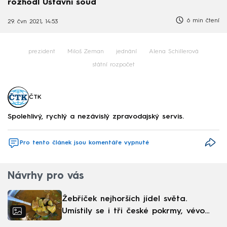
rozhodl Ústavní soud
6 min čtení
29. čvn 2021, 14:53
prezident
Miloš Zeman
jednání
Alena Schillerová
státní rozpočet
ČTK
Spolehlivý, rychlý a nezávislý zpravodajský servis.
Pro tento článek jsou komentáře vypnuté
Návrhy pro vás
Žebříček nejhorších jídel světa.
Umístily se i tři české pokrmy, vévodí
skandinávská kuchyně